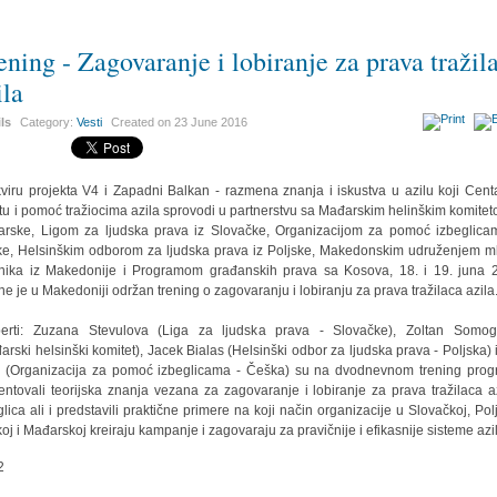
ening - Zagovaranje i lobiranje za prava tražil
ila
ils
Category:
Vesti
Created on
23 June 2016
viru projekta V4 i Zapadni Balkan - razmena znanja i iskustva u azilu koji Cent
itu i pomoć tražiocima azila sprovodi u partnerstvu sa Mađarskim helinškim komitet
rske, Ligom za ljudska prava iz Slovačke, Organizacijom za pomoć izbeglica
e, Helsinškim odborom za ljudska prava iz Poljske, Makedonskim udruženjem m
nika iz Makedonije i Programom građanskih prava sa Kosova, 18. i 19. juna 
ne je u Makedoniji održan trening o zagovaranju i lobiranju za prava tražilaca azila
erti: Zuzana Stevulova (Liga za ljudska prava - Slovačke), Zoltan Somog
arski helsinški komitet), Jacek Bialas (Helsinški odbor za ljudska prava - Poljska) 
 (Organizacija za pomoć izbeglicama - Češka) su na dvodnevnom trening pro
entovali teorijska znanja vezana za zagovaranje i lobiranje za prava tražilaca az
glica ali i predstavili praktične primere na koji način organizacije u Slovačkoj, Polj
oj i Mađarskoj kreiraju kampanje i zagovaraju za pravičnije i efikasnije sisteme azi