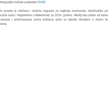
 fotografija možete pogledati
OVDE
m posete je održana i dodela nagrada za najbolju novinarsku istraživačku pr
iocima azila i migrantima u Makedoniji za 2014. godinu. Mediji kao jedan od kana
varanje i promovisanje prava tražilaca azila su takođe obrađeni u okviru tr
rama.