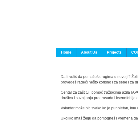
Home
About Us
Projects
COI
Da li voliš da pomažeš drugima u nevolji? Želiš
provedeš radeći nešto korisno i za sebe i za 
Centar za zaštitu i pomoć tražiocima azila (AP
društva i suzbijanju predrasuda i ksenofobije 
Volonter može biti svako ko je punoletan, ima 
Ukoliko imaš želju da pomogneš i vremena da s