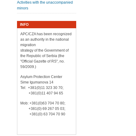
Activities with the unaccompanied
minors
INFO
APC/CZA has been recognized
as an authority in the national
migration
strategy of the Government of
the Republic of Serbia (the
"Official Gazette of RS", no.
59/2009.)
Asylum Protection Center
Sime Igumanova 14
Tel: +381(0)11 323 30 70;
+381(0)11 407 94 65
Mob: +381(0)63 704 70 80;
+381(0) 69 267 05 03;
+381(0) 63 704 70 90