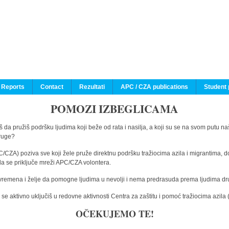
 Reports
Contact
Rezultati
APC / CZA publications
Student 
POMOZI IZBEGLICAMA
 da pružiš podršku ljudima koji beže od rata i nasilja, a koji su se na svom putu na
druge?
C/CZA) poziva sve koji žele pruže direktnu podršku tražiocima azila i migrantima, d
da se priključe mreži APC/CZA volontera.
vremena i želje da pomogne ljudima u nevolji i nema predrasuda prema ljudima drugi
e aktivno uključiš u redovne aktivnosti Centra za zaštitu i pomoć tražiocima azil
OČEKUJEMO TE!