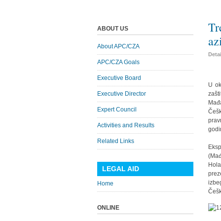
Tr
ABOUT US
az
About APC/CZA
Deta
APC/CZA Goals
Executive Board
U ok
Executive Director
zašt
Mađa
Expert Council
Češk
prav
Activities and Results
godi
Related Links
Eksp
(Mađ
Hola
LEGAL AID
prez
izbe
Home
Češk
ONLINE