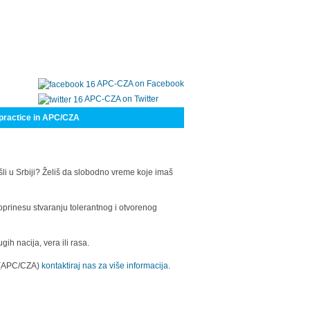
APC-CZA on Facebook
APC-CZA on Twitter
practice in APC/CZA
šli u Srbiji? Želiš da slobodno vreme koje imaš
oprinesu stvaranju tolerantnog i otvorenog
h nacija, vera ili rasa.
a (APC/CZA)
kontaktiraj nas za više informacija.