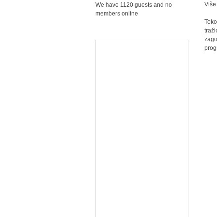
Više
We have 1120 guests and no
members online
Toko
traž
zago
prog