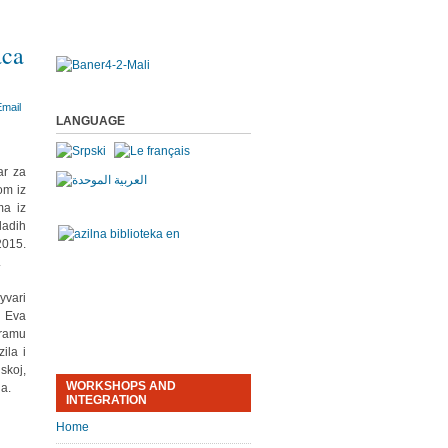
aca
LANGUAGE
ar za
om iz
ma iz
ladih
2015.
.
yvari
i Eva
gramu
ila i
skoj,
WORKSHOPS AND
la.
INTEGRATION
Home