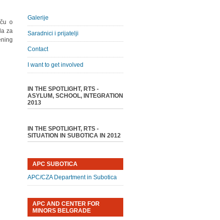
Galerije
iču o
la za
Saradnici i prijatelji
ening
Contact
I want to get involved
IN THE SPOTLIGHT, RTS -
ASYLUM, SCHOOL, INTEGRATION
2013
IN THE SPOTLIGHT, RTS -
SITUATION IN SUBOTICA IN 2012
APC SUBOTICA
APC/CZA Department in Subotica
APC AND CENTER FOR
MINORS BELGRADE