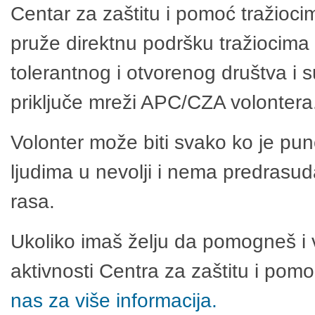
Centar za zaštitu i pomoć tražioci
pruže direktnu podršku tražiocima 
tolerantnog i otvorenog društva i 
priključe mreži APC/CZA volontera
Volonter može biti svako ko je pu
ljudima u nevolji i nema predrasuda
rasa.
Ukoliko imaš želju da pomogneš i 
aktivnosti Centra za zaštitu i po
nas za više informacija.