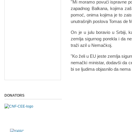
''Mi moramo povući ispravne pote
zapadnog Balkana, kojima zašt
pomoć, onima kojima je to zaist
unutrašnjih poslova Tomas de M
On je u julu boravio u Srbiji, 
zemlja sigurnog porekla i da 
traži azil u Nemačkoj.
"Ko želi u EU jeste zemlja sigur
nemački ministar, dodavši da ce
bi se ljudima objasnilo da nema 
DONATORS