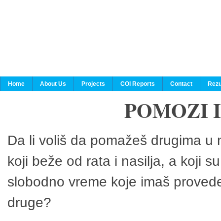
Home
About Us
Projects
COI Reports
Contact
Rezu
POMOZI 
Da li voliš da pomažeš drugima u n
koji beže od rata i nasilja, a koji 
slobodno vreme koje imaš provedeš
druge?