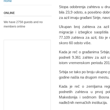
Home
Stopa odobrenja zahteva u dru
bila 23,9 odsto, a posebno dobr
ONLINE
za azil imaju građani Sirije, nav
We have 2758 guests and no
Ukupan broj zahteva za azi
members online
migracije i izbeglice saopštil
77.109 zahteva za azil, što je
skoro 60 odsto više.
Kada je reč o građanima Srbije,
podneli 9.361 zahtev za azil 
istom vremenskom periodu 2013.
Srbija se tako po broju ukupno p
godine našla na drugom mestu, iz
Kada je reč o zemljama reg
podnetih zahteva u prvoj po
Makedonija i sedmom Bosna i 
nadležnih nemačkih institucija.