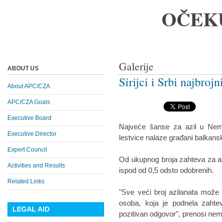
OČEK
Galerije
ABOUT US
Sirijci i Srbi najbrojn
About APC/CZA
APC/CZA Goals
Executive Board
Najveće šanse za azil u Nema
Executive Director
lestvice nalaze građani balkans
Expert Council
Od ukupnog broja zahteva za az
Activities and Results
ispod od 0,5 odsto odobrenih.
Related Links
"Sve veći broj azilanata može
osoba, koja je podnela zahte
LEGAL AID
pozitivan odgovor", prenosi n