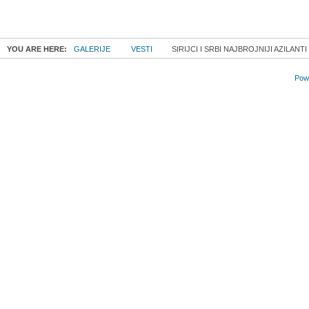
YOU ARE HERE:
GALERIJE
VESTI
SIRIJCI I SRBI NAJBROJNIJI AZILANTI
Powe