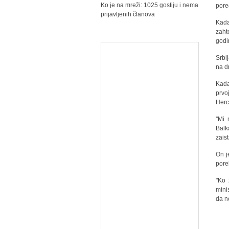
Ko je na mreži: 1025 gostiju i nema
pore
prijavljenih članova
Kada
zaht
godi
Srbi
na d
Kada
prv
Herc
''Mi
Balk
zais
On j
pore
"Ko 
mini
da n