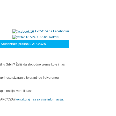
APC-CZA na Facebooku
APC-CZA na Twitteru
Studentska praksa u APC/CZA
šli u Srbiji? Želiš da slobodno vreme koje imaš
oprinesu stvaranju tolerantnog i otvorenog
h nacija, vera ili rasa.
a (APC/CZA)
kontaktiraj nas za više informacija.