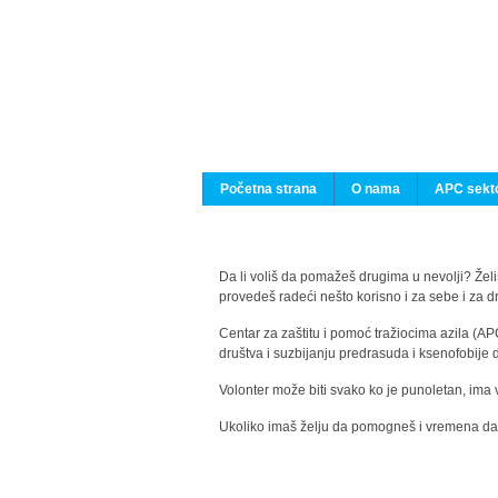
Početna strana
O nama
APC sekto
Da li voliš da pomažeš drugima u nevolji? Želiš
provedeš radeći nešto korisno i za sebe i za 
Centar za zaštitu i pomoć tražiocima azila (AP
društva i suzbijanju predrasuda i ksenofobije 
Volonter može biti svako ko je punoletan, ima 
Ukoliko imaš želju da pomogneš i vremena da s