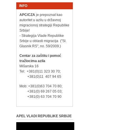
INFO
APC/CZA
je prepoznat kao
autoritet u azilu u državnoj
migracionoj strategiji Republike
Srbije!
- Strategija Vlade Republike
Srbije u oblasti migracija ("Sl.
Glasnik RS", no. 59/2009.)
Centar za zaštitu i pomoć
tražiocima azila
Mišarska 16
Tel: +381(0)11 323 30 70;
+381(0)11 407 94 65
Mob: +381(0)63 704 70 80;
+381(0) 69 267 05 03;
+381(0) 63 704 70 90
APEL VLADI REPUBLIKE SRBIJE