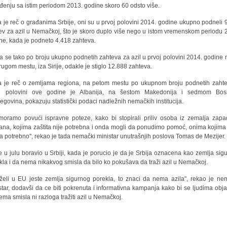
đenju sa istim periodom 2013. godine skoro 60 odsto više.
 je reč o građanima Srbije, oni su u prvoj polovini 2014. godine ukupno podneli 
ev za azil u Nemačkoj, što je skoro duplo više nego u istom vremenskom periodu 
ne, kada je podneto 4.418 zahteva.
ja se tako po broju ukupno podnetih zahteva za azil u prvoj polovini 2014. godine 
rugom mestu, iza Sirije, odakle je stiglo 12.888 zahteva.
 je reč o zemljama regiona, na petom mestu po ukupnom broju podnetih zaht
oj polovini ove godine je Albanija, na šestom Makedonija i sedmom Bos
egovina, pokazuju statistički podaci nadležnih nemačkih institucija.
 moramo povući ispravne poteze, kako bi stopirali priliv osoba iz zemalja zap
ana, kojima zaštita nije potrebna i onda mogli da ponudimo pomoć, onima kojima 
ta potrebno'', rekao je tada nemački ministar unutrašnjih poslova Tomas de Mezijer.
e u julu boravio u Srbiji, kada je porucio je da je Srbija oznacena kao zemlja sig
kla i da nema nikakvog smisla da bilo ko pokušava da traži azil u Nemačkoj.
želi u EU jeste zemlja sigurnog porekla, to znaci da nema azila", rekao je ne
star, dodavši da ce biti pokrenuta i informativna kampanja kako bi se ljudima obja
ema smisla ni razloga tražiti azil u Nemačkoj.