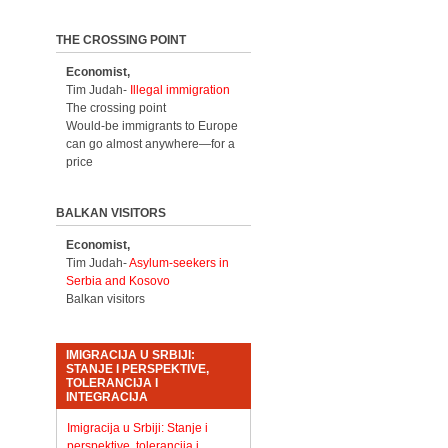
THE CROSSING POINT
Economist,
Tim Judah-
Illegal immigration
The crossing point
Would-be immigrants to Europe
can go almost anywhere—for a
price
BALKAN VISITORS
Economist,
Tim Judah-
Asylum-seekers in
Serbia and Kosovo
Balkan visitors
IMIGRACIJA U SRBIJI:
STANJE I PERSPEKTIVE,
TOLERANCIJA I
INTEGRACIJA
Imigracija u Srbiji: Stanje i
perspektive, tolerancija i