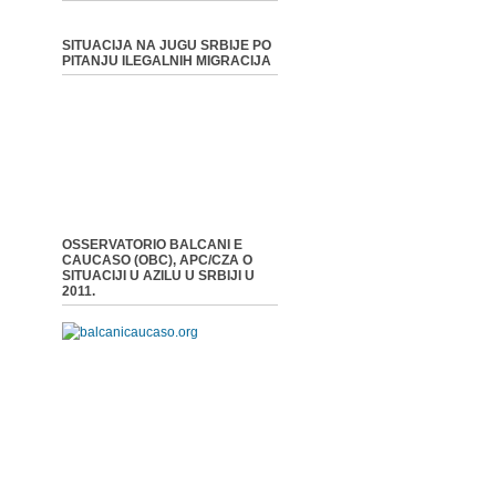
SITUACIJA NA JUGU SRBIJE PO
PITANJU ILEGALNIH MIGRACIJA
OSSERVATORIO BALCANI E
CAUCASO (OBC), APC/CZA O
SITUACIJI U AZILU U SRBIJI U
2011.