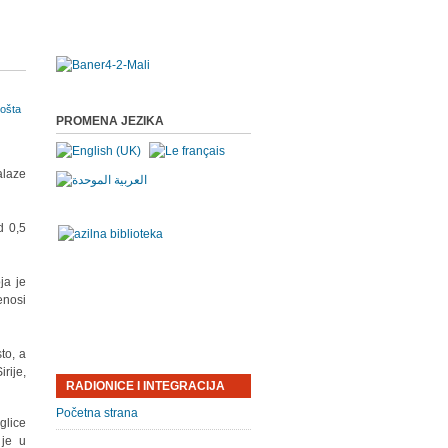
PROMENA JEZIKA
alaze
d 0,5
ja je
enosi
to, a
rije,
RADIONICE I INTEGRACIJA
Početna strana
glice
 je u