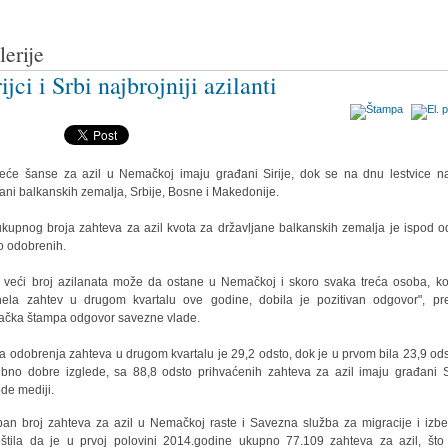
lerije
rijci i Srbi najbrojniji azilanti
eće šanse za azil u Nemačkoj imaju građani Sirije, dok se na dnu lestvice n
ani balkanskih zemalja, Srbije, Bosne i Makedonije.
kupnog broja zahteva za azil kvota za državljane balkanskih zemalja je ispod o
o odobrenih.
 veći broj azilanata može da ostane u Nemačkoj i skoro svaka treća osoba, ko
ela zahtev u drugom kvartalu ove godine, dobila je pozitivan odgovor", pr
čka štampa odgovor savezne vlade.
a odobrenja zahteva u drugom kvartalu je 29,2 odsto, dok je u prvom bila 23,9 ods
bno dobre izglede, sa 88,8 odsto prihvaćenih zahteva za azil imaju građani Si
de mediji.
an broj zahteva za azil u Nemačkoj raste i Savezna služba za migracije i izbe
štila da je u prvoj polovini 2014.godine ukupno 77.109 zahteva za azil, što