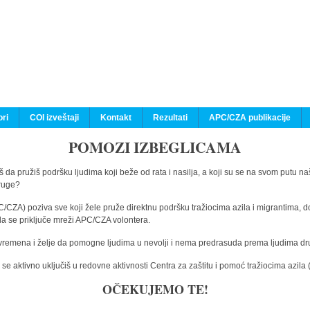
ri
COI izveštaji
Kontakt
Rezultati
APC/CZA publikacije
POMOZI IZBEGLICAMA
 da pružiš podršku ljudima koji beže od rata i nasilja, a koji su se na svom putu na
druge?
C/CZA) poziva sve koji žele pruže direktnu podršku tražiocima azila i migrantima, d
da se priključe mreži APC/CZA volontera.
vremena i želje da pomogne ljudima u nevolji i nema predrasuda prema ljudima drugi
e aktivno uključiš u redovne aktivnosti Centra za zaštitu i pomoć tražiocima azil
OČEKUJEMO TE!