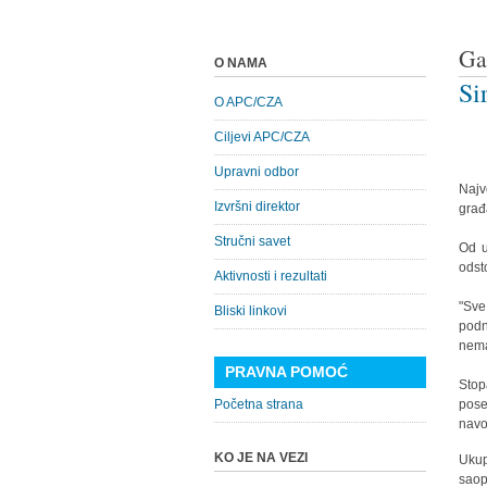
Ga
O NAMA
Si
O APC/CZA
Ciljevi APC/CZA
Upravni odbor
Najv
Izvršni direktor
građ
Stručni savet
Od u
odst
Aktivnosti i rezultati
"Sve
Bliski linkovi
podn
nema
PRAVNA POMOĆ
Stop
Početna strana
pose
navo
KO JE NA VEZI
Ukup
saop