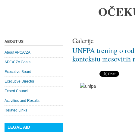
OČEK
Galerije
ABOUT US
UNFPA trening o rod
About APC/CZA
kontekstu mesovitih m
APC/CZA Goals
Executive Board
Executive Director
Expert Council
Activities and Results
Related Links
LEGAL AID