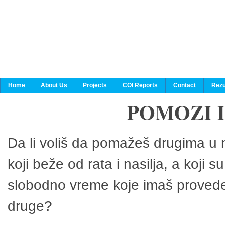
Home
About Us
Projects
COI Reports
Contact
Rezu
POMOZI 
Da li voliš da pomažeš drugima u n
koji beže od rata i nasilja, a koji 
slobodno vreme koje imaš provedeš
druge?