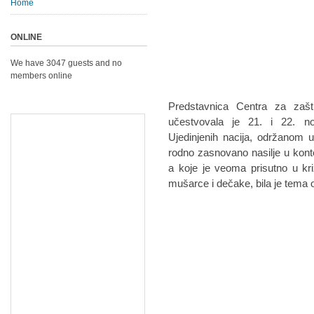
Home
ONLINE
We have 3047 guests and no
members online
Predstavnica Centra za zašt
učestvovala je 21. i 22. n
Ujedinjenih nacija, održanom 
rodno zasnovano nasilje u kontek
a koje je veoma prisutno u kr
mušarce i dečake, bila je tema 