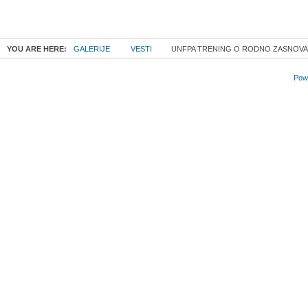
YOU ARE HERE:
GALERIJE
VESTI
UNFPA TRENING O RODNO ZASNOVAN
Powe