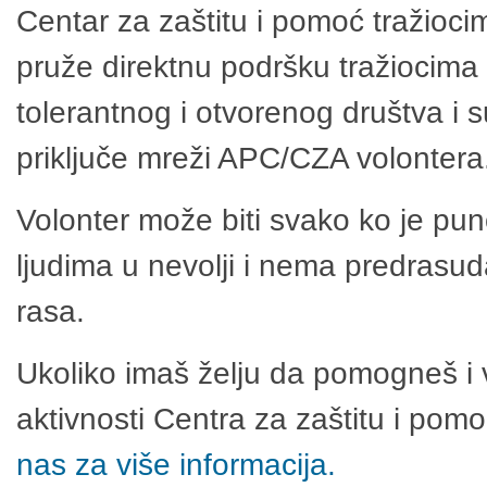
Centar za zaštitu i pomoć tražioci
pruže direktnu podršku tražiocima 
tolerantnog i otvorenog društva i 
priključe mreži APC/CZA volontera
Volonter može biti svako ko je pu
ljudima u nevolji i nema predrasuda
rasa.
Ukoliko imaš želju da pomogneš i 
aktivnosti Centra za zaštitu i po
nas za više informacija.