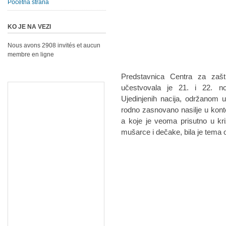
Početna strana
KO JE NA VEZI
Nous avons 2908 invités et aucun
membre en ligne
Predstavnica Centra za zašt
učestvovala je 21. i 22. n
Ujedinjenih nacija, održanom 
rodno zasnovano nasilje u kontek
a koje je veoma prisutno u kr
mušarce i dečake, bila je tema 