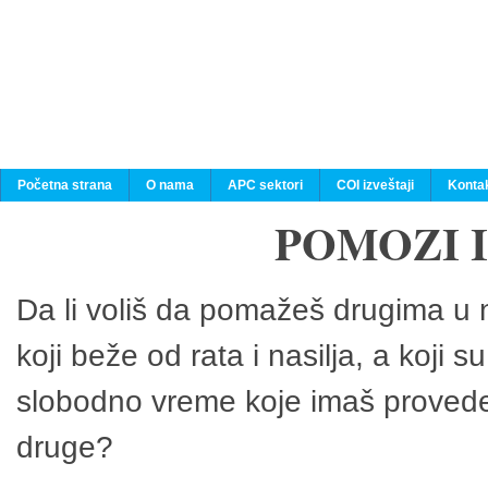
Početna strana
O nama
APC sektori
COI izveštaji
Konta
POMOZI 
Da li voliš da pomažeš drugima u n
koji beže od rata i nasilja, a koji 
slobodno vreme koje imaš provedeš
druge?