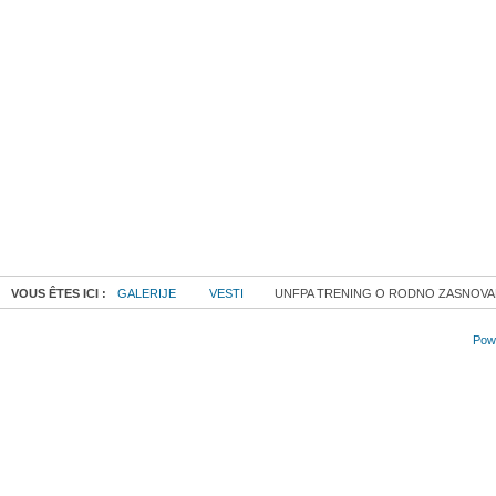
VOUS ÊTES ICI :
GALERIJE
VESTI
UNFPA TRENING O RODNO ZASNOVANO
Powe