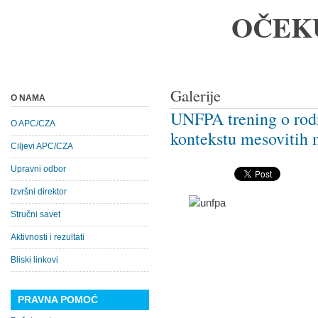
OČEK
Galerije
O NAMA
UNFPA trening o rod
O APC/CZA
kontekstu mesovitih m
Ciljevi APC/CZA
Upravni odbor
Izvršni direktor
Stručni savet
Aktivnosti i rezultati
Bliski linkovi
PRAVNA POMOĆ