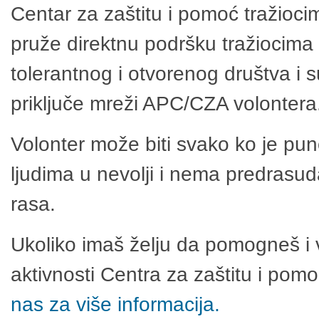
Centar za zaštitu i pomoć tražioci
pruže direktnu podršku tražiocima 
tolerantnog i otvorenog društva i 
priključe mreži APC/CZA volontera
Volonter može biti svako ko je pu
ljudima u nevolji i nema predrasuda
rasa.
Ukoliko imaš želju da pomogneš i 
aktivnosti Centra za zaštitu i po
nas za više informacija.