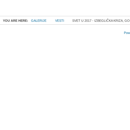
YOU ARE HERE:
GALERIJE
VESTI
SVET U 2017 - IZBEGLIČKA KRIZA, G
Powe