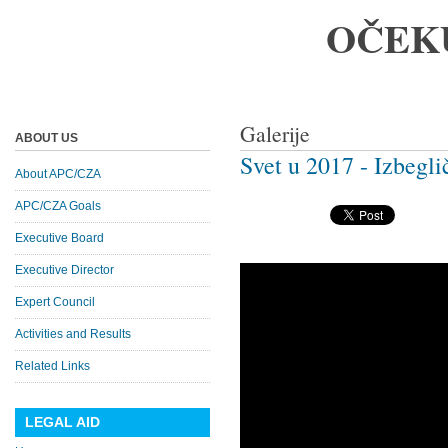
OČEK
Galerije
ABOUT US
Svet u 2017 - Izbegli
About APC/CZA
APC/CZA Goals
Executive Board
Executive Director
Expert Council
Activities and Results
Related Links
LEGAL AID