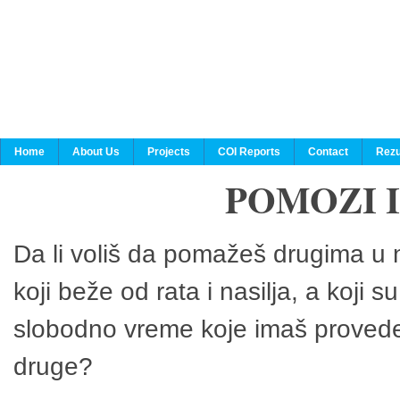
Home
About Us
Projects
COI Reports
Contact
Rezu
POMOZI 
Da li voliš da pomažeš drugima u n
koji beže od rata i nasilja, a koji 
slobodno vreme koje imaš provedeš
druge?