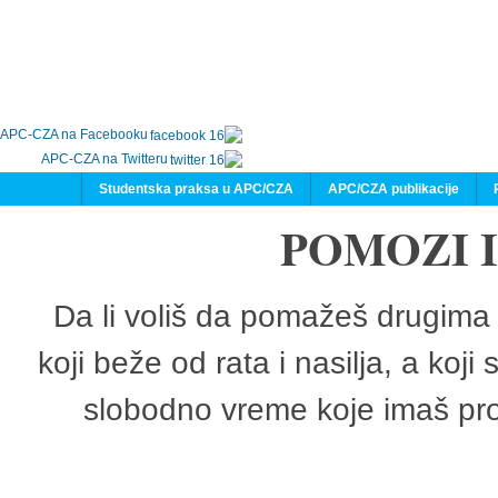
APC-CZA na Facebooku
APC-CZA na Twitteru
Studentska praksa u APC/CZA
APC/CZA publikacije
POMOZI 
Da li voliš da pomažeš drugima 
koji beže od rata i nasilja, a koji
slobodno vreme koje imaš pro