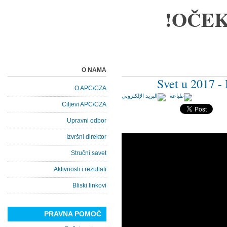
OČEK
O NAMA
Svet u 2017 - 
O APC/CZA
Ciljevi APC/CZA
Upravni odbor
Izvršni direktor
Stručni savet
Aktivnosti i rezultati
Bliski linkovi
PRAVNA POMOĆ