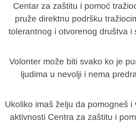
Centar za zaštitu i pomoć tražio
pruže direktnu podršku tražioci
tolerantnog i otvorenog društva i
Volonter može biti svako ko je p
ljudima u nevolji i nema predr
Ukoliko imaš želju da pomogneš i 
aktivnosti Centra za zaštitu i p