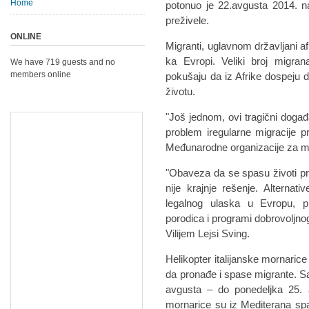
Home
potonuo je 22.avgusta 2014. nav
preživele.
ONLINE
Migranti, uglavnom državljani a
ka Evropi. Veliki broj migra
We have 719 guests and no
members online
pokušaju da iz Afrike dospeju 
životu.
"Još jednom, ovi tragični događ
problem iregularne migracije p
Međunarodne organizacije za mig
"Obaveza da se spasu životi pr
nije krajnje rešenje. Alterna
legalnog ulaska u Evropu, pr
porodica i programi dobrovoljn
Vilijem Lejsi Sving.
Helikopter italijanske mornarice
da pronađe i spase migrante. 
avgusta – do ponedeljka 25. a
mornarice su iz Mediterana spas