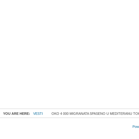
YOU ARE HERE:
VESTI
OKO 4 000 MIGRANATA SPASENO U MEDITERANU T
Powe