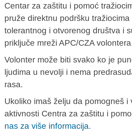
Centar za zaštitu i pomoć tražioci
pruže direktnu podršku tražiocima 
tolerantnog i otvorenog društva i 
priključe mreži APC/CZA volontera
Volonter može biti svako ko je pu
ljudima u nevolji i nema predrasuda
rasa.
Ukoliko imaš želju da pomogneš i 
aktivnosti Centra za zaštitu i po
nas za više informacija.