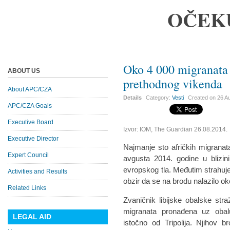
OČEK
Oko 4 000 migranata
ABOUT US
prethodnog vikenda
About APC/CZA
Details
Category:
Vesti
Created on
26 A
APC/CZA Goals
Executive Board
Izvor: IOM, The Guardian 26.08.2014.
Executive Director
Najmanje sto afričkih migranat
Expert Council
avgusta 2014. godine u blizin
evropskog tla. Međutim strahuje
Activities and Results
obzir da se na brodu nalazilo o
Related Links
Zvaničnik libijske obalske stra
migranata pronađena uz obalu 
LEGAL AID
istočno od Tripolija. Njihov 