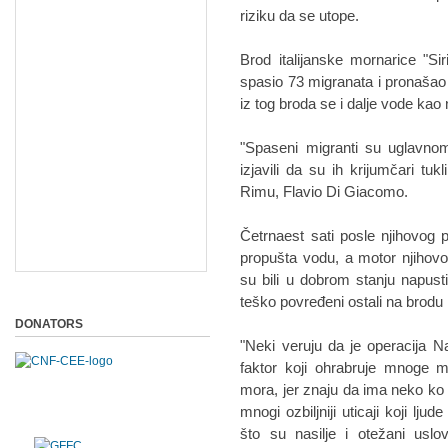
riziku da se utope.
Brod italijanske mornarice "Sir
spasio 73 migranata i pronaša
iz tog broda se i dalje vode kao 
"Spaseni migranti su uglavno
izjavili da su ih krijumčari tukl
Rimu, Flavio Di Giacomo.
Četrnaest sati posle njihovog
propušta vodu, a motor njihovog
su bili u dobrom stanju napustil
teško povređeni ostali na brodu
DONATORS
"Neki veruju da je operacija 
faktor koji ohrabruje mnoge m
mora, jer znaju da ima neko ko m
mnogi ozbiljniji uticaji koji l
što su nasilje i otežani usl