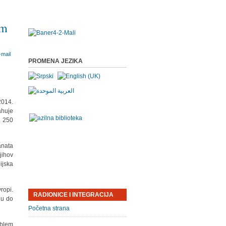
om
PROMENA JEZIKA
2014.
ahuje
o 250
anata
jihov
ijska
ropi.
RADIONICE I INTEGRACIJA
ju do
Početna strana
oblem