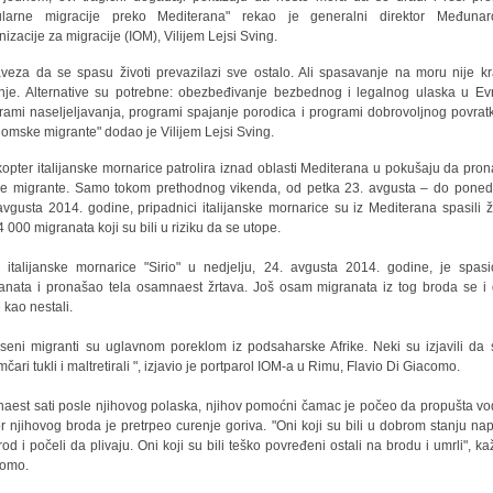
gularne migracije preko Mediterana" rekao je generalni direktor Međunar
nizacije za migracije (IOM), Vilijem Lejsi Sving.
veza da se spasu životi prevazilazi sve ostalo. Ali spasavanje na moru nije kr
nje. Alternative su potrebne: obezbeđivanje bezbednog i legalnog ulaska u Ev
rami naseljeljavanja, programi spajanje porodica i programi dobrovoljnog povrat
omske migrante" dodao je Vilijem Lejsi Sving.
kopter italijanske mornarice patrolira iznad oblasti Mediterana u pokušaju da pron
e migrante. Samo tokom prethodnog vikenda, od petka 23. avgusta – do poned
avgusta 2014. godine, pripadnici italijanske mornarice su iz Mediterana spasili ž
4 000 migranata koji su bili u riziku da se utope.
 italijanske mornarice "Sirio" u nedjelju, 24. avgusta 2014. godine, je spas
anata i pronašao tela osamnaest žrtava. Još osam migranata iz tog broda se i 
 kao nestali.
seni migranti su uglavnom poreklom iz podsaharske Afrike. Neki su izjavili da 
mčari tukli i maltretirali ", izjavio je portparol IOM-a u Rimu, Flavio Di Giacomo.
naest sati posle njihovog polaska, njihov pomoćni čamac je počeo da propušta vo
r njihovog broda je pretrpeo curenje goriva. "Oni koji su bili u dobrom stanju napu
rod i počeli da plivaju. Oni koji su bili teško povređeni ostali na brodu i umrli", ka
como.