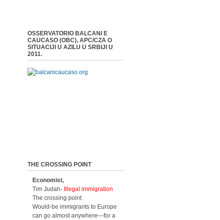
OSSERVATORIO BALCANI E
CAUCASO (OBC), APC/CZA O
SITUACIJI U AZILU U SRBIJI U
2011.
THE CROSSING POINT
Economist,
Tim Judah-
Illegal immigration
The crossing point
Would-be immigrants to Europe
can go almost anywhere—for a