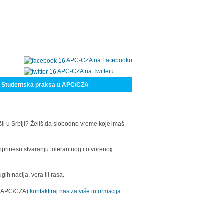
APC-CZA na Facebooku
APC-CZA na Twitteru
Studentska praksa u APC/CZA
šli u Srbiji? Želiš da slobodno vreme koje imaš
oprinesu stvaranju tolerantnog i otvorenog
h nacija, vera ili rasa.
a (APC/CZA)
kontaktiraj nas za više informacija.