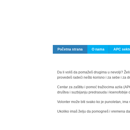
Početna strana
O nama
APC sekto
Da li voliš da pomažeš drugima u nevolji? Želiš
provedeš radeći nešto korisno i za sebe i za 
Centar za zaštitu i pomoć tražiocima azila (AP
društva i suzbijanju predrasuda i ksenofobije 
Volonter može biti svako ko je punoletan, ima 
Ukoliko imaš želju da pomogneš i vremena da s