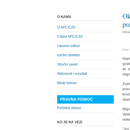
Ok
O NAMA
pr
O APC/CZA
Déta
Ciljevi APC/CZA
Upravni odbor
Izvor
Izvršni direktor
Najm
godi
Stručni savet
se d
Aktivnosti i rezultati
migr
Bliski linkovi
Zvan
pron
brod
PRAVNA POMOĆ
obals
Početna strana
Migr
Veli
neke
KO JE NA VEZI
"Još