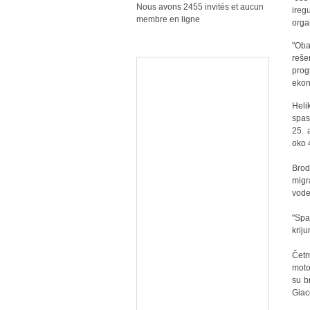
Nous avons 2455 invités et aucun
ire
membre en ligne
orga
"Oba
reše
prog
ekon
Heli
spas
25. 
oko 
Brod
migr
vode
"Spa
kriju
Četr
moto
su b
Gia