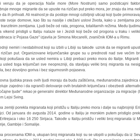
i veruju da je operacija Naše more (More Nostrum) samo podsticajni faktor
bruje mnoge migrante da se upuste na rizičan put preko mora, jer znaju da ima ne
da ih prihvati. Ali realnost je da postoje mnogi ozbiljniji uticaji koji ljude primorav
ste svoje domove, kao što su nasilje i otežani uslovi života, kako u zemljama po
i tranzitnim zemljama. Ljudi beže od rata, progona, totalitarnih režima. Među ljudima
a vikend pristigli u Italiju nalaze se i Jezidi koji beže od progona u Iraku i veliki
stinaca iz Pojasa Gaze" izjavila je Simona Mocarelli, zvaničnik IOM-a u Rimu.
ednji nemiri i nestabilnost koji su izbili u Libiji su takođe uzrok da se migranti upus
 rizičan put. Organizovane krijumčarske grupe su u prednosti nad sve većim b
i koji pokušava da se usled nemira u Libiji prebaci preko mora do Italije. Migranti
u usled toga krijumčari sve neoprezniji, da stavljaju veliki broj migranta na nesi
ila, bez dovoljno goriva i bez sigurnosnih pojaseva.
ovna ljudska prava ovih ljudi moraju da budu zaštićena, međunarodna zajednica
eluje zajedno i da ograniči delovanje ovih brutalnih krijumčara i obezbedi alternati
očajne ljude" rekao je generalni direktor Međunarodne organizacije za migracije (
jem Lejsi Sving.
 zemlji porekla migranata koji pristižu u Italiju preko mora i dalje su najbrojniji Eri
rijci. Od januara do avgusta 2014. godine u Italiju je morskim putem pristiglo pre
ritrejaca i oko 16 250 Sirijaca. Takođe u Italiju pristižu i veliki broj migranata iz M
rije, Gambije i Somalije.
a procenama IOM-a, ukupan broj migranata koji su se utopili u pokušaju da iz Se