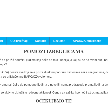
ri
COI izveštaji
Kontakt
Rezultati
APC/CZA publikacije
POMOZI IZBEGLICAMA
 da pružiš podršku ljudima koji beže od rata i nasilja, a koji su se na svom putu na
druge?
C/CZA) poziva sve koji žele pruže direktnu podršku tražiocima azila i migrantima, d
da se priključe mreži APC/CZA volontera.
vremena i želje da pomogne ljudima u nevolji i nema predrasuda prema ljudima drugi
e aktivno uključiš u redovne aktivnosti Centra za zaštitu i pomoć tražiocima azil
OČEKUJEMO TE!