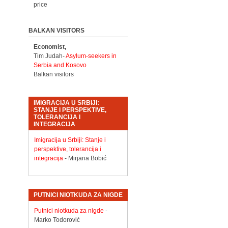
price
BALKAN VISITORS
Economist,
Tim Judah-
Asylum-seekers in
Serbia and Kosovo
Balkan visitors
IMIGRACIJA U SRBIJI:
STANJE I PERSPEKTIVE,
TOLERANCIJA I
INTEGRACIJA
Imigracija u Srbiji: Stanje i
perspektive, tolerancija i
integracija
- Mirjana Bobić
PUTNICI NIOTKUDA ZA NIGDE
Putnici niotkuda za nigde
-
Marko Todorović