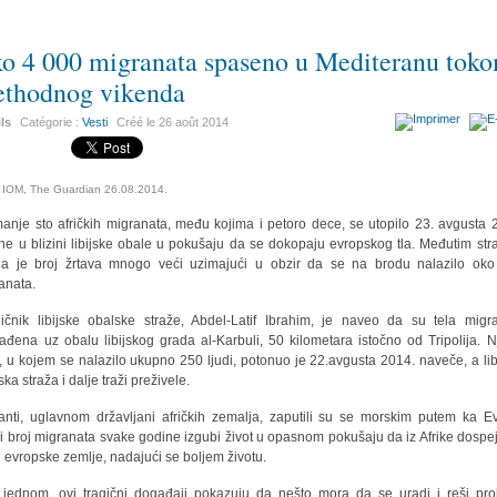
o 4 000 migranata spaseno u Mediteranu tok
ethodnog vikenda
ils
Catégorie :
Vesti
Créé le
26 août 2014
: IOM, The Guardian 26.08.2014.
anje sto afričkih migranata, među kojima i petoro dece, se utopilo 23. avgusta 
ne u blizini libijske obale u pokušaju da se dokopaju evropskog tla. Međutim str
a je broj žrtava mnogo veći uzimajući u obzir da se na brodu nalazilo ok
anata.
ičnik libijske obalske straže, Abdel-Latif Ibrahim, je naveo da su tela migr
ađena uz obalu libijskog grada al-Karbuli, 50 kilometara istočno od Tripolija. N
, u kojem se nalazilo ukupno 250 ljudi, potonuo je 22.avgusta 2014. naveče, a lib
ka straža i dalje traži preživele.
anti, uglavnom državljani afričkih zemalja, zaputili su se morskim putem ka Ev
ki broj migranata svake godine izgubi život u opasnom pokušaju da iz Afrike dospe
 evropske zemlje, nadajući se boljem životu.
 jednom, ovi tragični događaji pokazuju da nešto mora da se uradi i reši pr