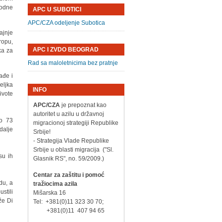
odne
APC U SUBOTICI
APC/CZA odeljenje Subotica
ajnje
ropu,
APC I ZVDO BEOGRAD
ka za
Rad sa maloletnicima bez pratnje
ađe i
eljka
INFO
ivote
APC/CZA
je prepoznat kao
autoritet u azilu u državnoj
io 73
migracionoj strategiji Republike
dalje
Srbije!
- Strategija Vlade Republike
Srbije u oblasti migracija ("Sl.
su ih
Glasnik RS", no. 59/2009.)
Centar za zaštitu i pomoć
du, a
tražiocima azila
stili
Mišarska 16
že Di
Tel: +381(0)11 323 30 70;
+381(0)11 407 94 65