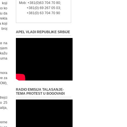
Mob: +381(0)63 704 70 80;
 koji
+381(0) 69 267 05 03;
ko ko
+381(0) 63 704 70 90
aju da
rekla
 koji
 broj
APEL VLADI REPUBLIKE SRBIJE
te na
rojem
 kažu
gurna
 mora
ve za
IOM),
RADIO EMISIJA TALASANJE-
TEMA PROTEST U BOGOVAĐI
trejci
ko 25
alija,
verne