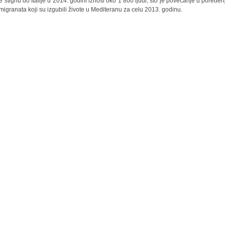
ke stignu do Italije u 2014. godini iznosi oko 1 800 ljudi, što je povećanje u poređen
migranata koji su izgubili živote u Mediteranu za celu 2013. godinu.