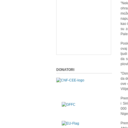
"Nek
ohra
može 
napu
kao 
su z
Pale
Posl
ovaj
ljud
da s
plov
DONATORI
"Osn
da d
ove 
Vili
Prema
i Si
000 E
Nige
Prem