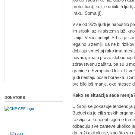
protection), koji je dobilo 5 ljud
Iraku, Somaliji).
Više od 95% ljudi je napustilo pr
im srpski azilni sistem služi k
Unije. Većini od njih Srbija je s
legalno u zemlji, da ne bi rizikova
dobijaju smeštaj (ako ima mesta)
novac), imaju pravo slobodnog kre
zdravstvenu zaštitu, pa su u m
granice u Evropsku Uniju. U već
ljudi nestaju posle boravka u Srb
pre bilo još manje, oko mesec 
Kako se situacija sada menja
DONATORS
U Srbiji se pokazuje tendencija 
Budući da je cilj srpskih organa 
razvija se koncept sigurne treć
odbacuju sve zahteve ukoliko j
da traži azil ali nije, kao što s