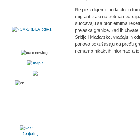
Ne posedujemo podatake o tome, 
migranti žale na tretman polici
suočavaju sa problemima reketir
prelaska granice, kad ih uhvate
Srbije i Mađarske, vraćaju ih o
ponovo pokušavaju da pređu gran
nemamo nikakvih informacija jer