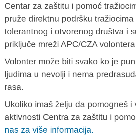
Centar za zaštitu i pomoć tražioci
pruže direktnu podršku tražiocima 
tolerantnog i otvorenog društva i 
priključe mreži APC/CZA volontera
Volonter može biti svako ko je pu
ljudima u nevolji i nema predrasuda
rasa.
Ukoliko imaš želju da pomogneš i 
aktivnosti Centra za zaštitu i po
nas za više informacija.