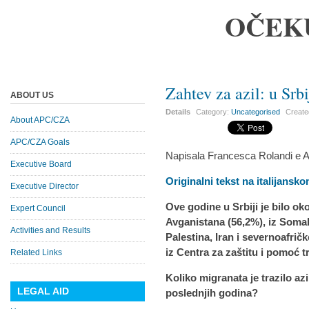
OČEK
Zahtev za azil: u Srb
ABOUT US
Details
Category:
Uncategorised
Creat
About APC/CZA
APC/CZA Goals
Napisala Francesca Rolandi e A
Executive Board
Originalni tekst na italijansk
Executive Director
Ove godine u Srbiji je bilo oko
Expert Council
Avganistana (56,2%), iz Somali
Activities and Results
Palestina, Iran i severnoafri
iz Centra za zaštitu i pomoć 
Related Links
Koliko migranata je trazilo azil
LEGAL AID
poslednjih godina?