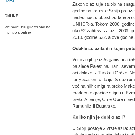
Home
Zakon o azilu je stupio na snag
godine sa kojim je Srbija preuze
ONLINE
nadležnost u oblasti azilanata o
UNHCR-a. Tokom 2008. godine j
We have 990 guests and no
oko 52 zahteva za azil, 2009. g
members online
2010. godine 522, a ove godine
Odakle su azilanti i kojim put
Većina njih je iz Avganistana (5
pa slede Palestina, Iran i seve
oni dolaze iz Turske i Grčke. Ne
ferryboat-om u Italiju. S obziro
većina njih emigrira preko Maked
mađarske granice stignu u Evrop
preko Albanije, Crne Gore i pre
Rumunije ili Bugarske.
Koliko njih je dobilo azil?
U Srbiji postoje 2 vrste azila: az
još do sada niko nije dobio i azi