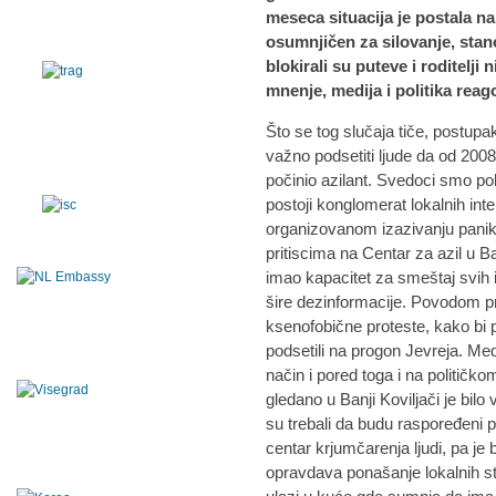
meseca situacija je postala na
osumnjičen za silovanje, stan
blokirali su puteve i roditelji
mnenje, medija i politika reag
Što se tog slučaja tiče, postupak 
važno podsetiti ljude da od 2008
počinio azilant. Svedoci smo pol
postoji konglomerat lokalnih inter
organizovanom izazivanju panik
pritiscima na Centar za azil u Ban
imao kapacitet za smeštaj svih im
šire dezinformacije. Povodom pri
ksenofobične proteste, kako bi p
podsetili na progon Jevreja. Med
način i pored toga i na političk
gledano u Banji Koviljači je bilo
su trebali da budu raspoređeni p
centar krjumčarenja ljudi, pa je bi
opravdava ponašanje lokalnih st