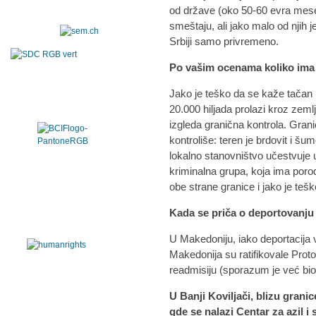
od države (oko 50-60 evra mese
smeštaju, ali jako malo od njih 
Srbiji samo privremeno.
Po vašim ocenama koliko ima 
Jako je teško da se kaže tačan 
20.000 hiljada prolazi kroz zeml
izgleda granična kontrola. Gran
kontroliše: teren je brdovit i šu
lokalno stanovništvo učestvuje 
kriminalna grupa, koja ima porod
obe strane granice i jako je teško 
Kada se priča o deportovanju
U Makedoniju, iako deportacija 
Makedonija su ratifikovale Pro
readmisiju (sporazum je već bio 
U Banji Koviljači, blizu grani
gde se nalazi Centar za azil 