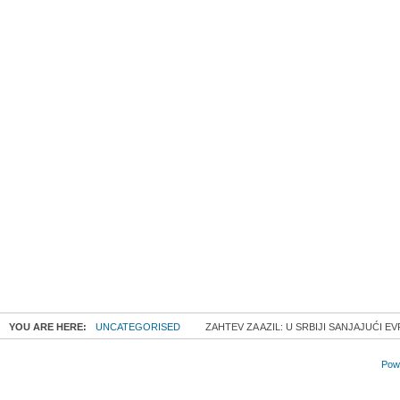
YOU ARE HERE:
UNCATEGORISED
ZAHTEV ZA AZIL: U SRBIJI SANJAJUĆI E
Powe