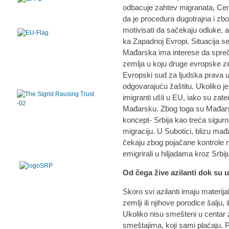
odbacuje zahtev migranata, Cen
da je procedura dugotrajna i z
motivisati da sačekaju odluke, a
ka Zapadnoj Evropi. Situacija s
Mađarska ima interese da spreči 
zemlja u koju druge evropske ze
Evropski sud za ljudska prava 
odgovarajuću žaštitu. Ukoliko 
imigranti ušli u EU, iako su zat
Mađarsku. Zbog toga su Mađarska
koncept- Srbija kao treća sigurn
migraciju. U Subotici, blizu mađ
čekaju zbog pojačane kontrole n
emigrirali u hiljadama kroz Srbiju
Od čega žive azilanti dok su u
Skoro svi azilanti imaju materija
zemlji ili njihove porodice šalju, 
Ukoliko nisu smešteni u centar z
smeštajima, koji sami plaćaju.