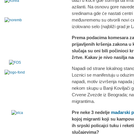
ulazi u kuće gde sumnja da ima i
azilanti. Na osnovu gore naved
sredinama gde će nastati centri 
međuvremenu su otvorili novi ce
izolovano selo (najbliži grad je 
Prema podacima komesara za 
prijavljenih kršenja zakona u k
slučaja su oni bili počinioci k
žrtve. Kakav je nivo nasilja na
Napadi od strane lokalnog stano
Loznici se manifestuju u oduzim
napadi, motiv izvršenja napada j
nekom skupu u Banji Koviljači gde
Crvene Zvezde iz Beograda; nav
migrantima.
Pre neke 3 nedelje
mađarski p
kojoj migranti koji su kampov
ih srpski policajci tuku i reke
slučajevima?