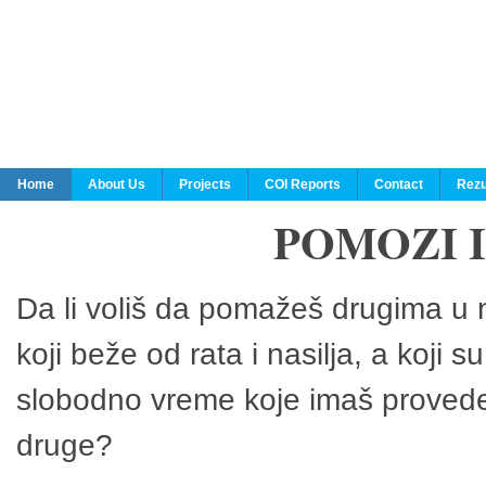
Home
About Us
Projects
COI Reports
Contact
Rezu
POMOZI 
Da li voliš da pomažeš drugima u n
koji beže od rata i nasilja, a koji 
slobodno vreme koje imaš provedeš
druge?