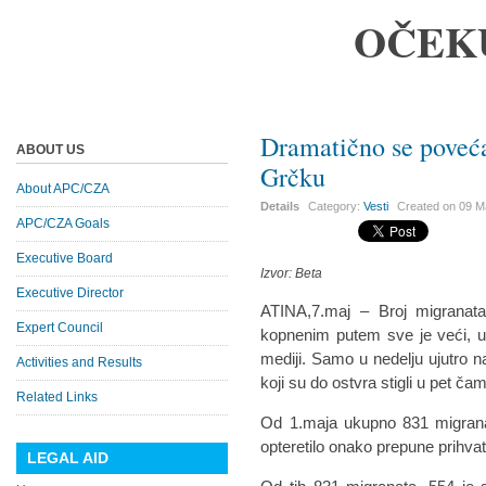
OČEK
Dramatično se poveća
ABOUT US
Grčku
About APC/CZA
Details
Category:
Vesti
Created on
09 M
APC/CZA Goals
Executive Board
Izvor: Beta
Executive Director
ATINA,7.maj – Broj migranata
Expert Council
kopnenim putem sve je veći, u
mediji. Samo u nedelju ujutro na
Activities and Results
koji su do ostvra stigli u pet ča
Related Links
Od 1.maja ukupno 831 migranat
opteretilo onako prepune prihvat
LEGAL AID