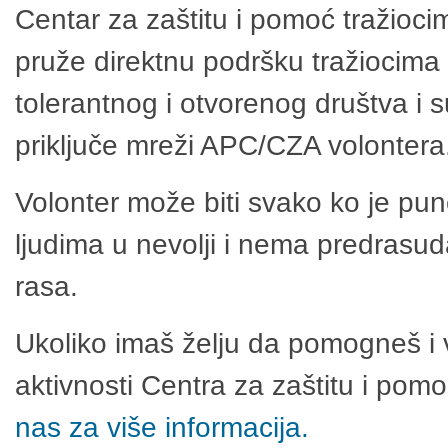
Centar za zaštitu i pomoć tražioci
pruže direktnu podršku tražiocima 
tolerantnog i otvorenog društva i 
priključe mreži APC/CZA volontera
Volonter može biti svako ko je pu
ljudima u nevolji i nema predrasuda
rasa.
Ukoliko imaš želju da pomogneš i 
aktivnosti Centra za zaštitu i po
nas za više informacija.