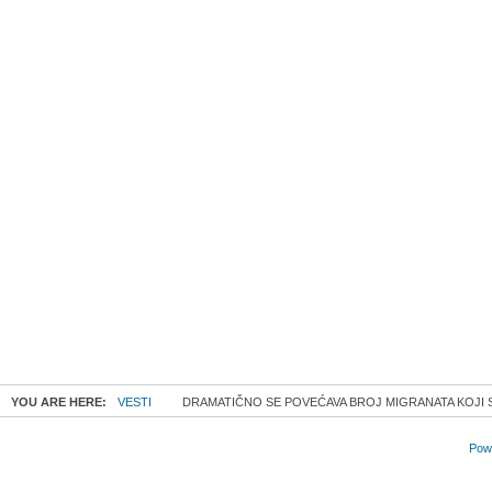
YOU ARE HERE:
VESTI
DRAMATIČNO SE POVEĆAVA BROJ MIGRANATA KOJI 
Powe