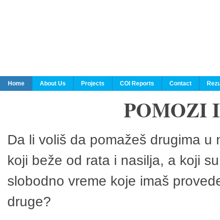
Home
About Us
Projects
COI Reports
Contact
Rezu
POMOZI 
Da li voliš da pomažeš drugima u n
koji beže od rata i nasilja, a koji 
slobodno vreme koje imaš provedeš
druge?