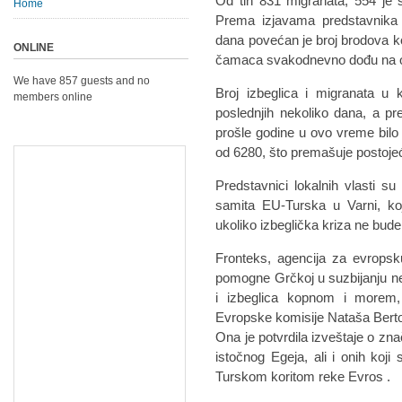
Od tih 831 migranata, 554 je 
Home
Prema izjavama predstavnika l
dana povećan je broj brodova ko
ONLINE
čamaca svakodnevno dođu na os
We have 857 guests and no
Broj izbeglica i migranata u
members online
poslednjih nekoliko dana, a pre
prošle godine u ovo vreme bilo j
od 6280, što premašuje postoje
Predstavnici lokalnih vlasti s
samita EU-Turska u Varni, ko
ukoliko izbeglička kriza ne bude 
Fronteks, agencija za evropsk
pomogne Grčkoj u suzbijanju n
i izbeglica kopnom i morem, 
Evropske komisije Nataša Bert
Ona je potvrdila izveštaje o zna
istočnog Egeja, ali i onih koj
Turskom koritom reke Evros .