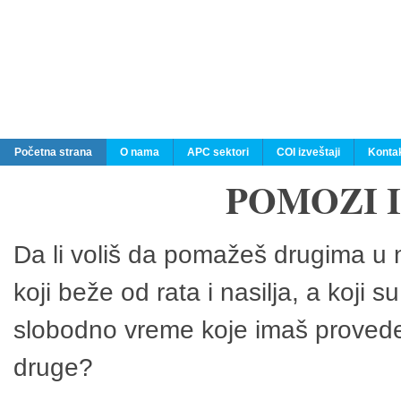
Početna strana
O nama
APC sektori
COI izveštaji
Konta
POMOZI 
Da li voliš da pomažeš drugima u n
koji beže od rata i nasilja, a koji 
slobodno vreme koje imaš provedeš
druge?