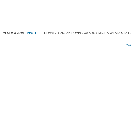
VI STE OVDE:
VESTI
DRAMATIČNO SE POVEĆAVA BROJ MIGRANATA KOJI ST
Powe