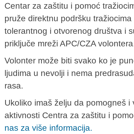
Centar za zaštitu i pomoć tražioci
pruže direktnu podršku tražiocima 
tolerantnog i otvorenog društva i 
priključe mreži APC/CZA volontera
Volonter može biti svako ko je pu
ljudima u nevolji i nema predrasuda
rasa.
Ukoliko imaš želju da pomogneš i 
aktivnosti Centra za zaštitu i po
nas za više informacija.