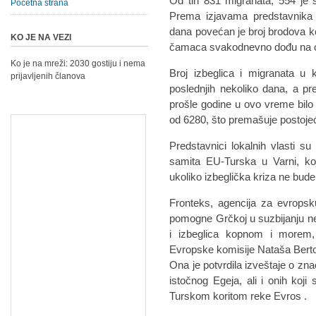
Od tih 831 migranata, 554 je 
Početna strana
Prema izjavama predstavnika l
dana povećan je broj brodova ko
KO JE NA VEZI
čamaca svakodnevno dođu na os
Ko je na mreži: 2030 gostiju i nema
Broj izbeglica i migranata u
prijavljenih članova
poslednjih nekoliko dana, a pre
prošle godine u ovo vreme bilo j
od 6280, što premašuje postoje
Predstavnici lokalnih vlasti s
samita EU-Turska u Varni, ko
ukoliko izbeglička kriza ne bude 
Fronteks, agencija za evropsk
pomogne Grčkoj u suzbijanju n
i izbeglica kopnom i morem, 
Evropske komisije Nataša Bert
Ona je potvrdila izveštaje o zna
istočnog Egeja, ali i onih koj
Turskom koritom reke Evros .