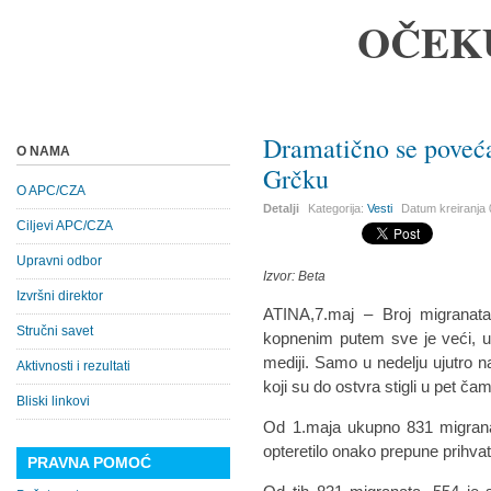
OČEK
Dramatično se poveća
O NAMA
Grčku
O APC/CZA
Detalji
Kategorija:
Vesti
Datum kreiranja
Ciljevi APC/CZA
Upravni odbor
Izvor: Beta
Izvršni direktor
ATINA,7.maj – Broj migranata
Stručni savet
kopnenim putem sve je veći, u
mediji. Samo u nedelju ujutro na
Aktivnosti i rezultati
koji su do ostvra stigli u pet ča
Bliski linkovi
Od 1.maja ukupno 831 migranat
opteretilo onako prepune prihvat
PRAVNA POMOĆ