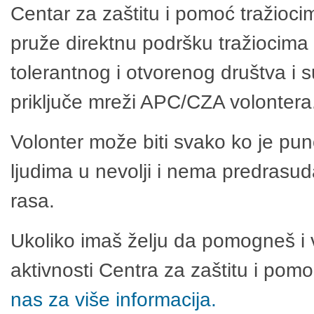
Centar za zaštitu i pomoć tražioci
pruže direktnu podršku tražiocima 
tolerantnog i otvorenog društva i 
priključe mreži APC/CZA volontera
Volonter može biti svako ko je pu
ljudima u nevolji i nema predrasuda
rasa.
Ukoliko imaš želju da pomogneš i 
aktivnosti Centra za zaštitu i po
nas za više informacija.