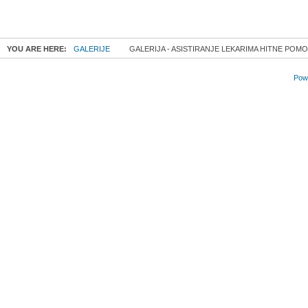
YOU ARE HERE:
GALERIJE
GALERIJA - ASISTIRANJE LEKARIMA HITNE PO
Powe