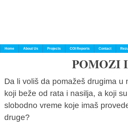
Home
About Us
Projects
COI Reports
Contact
Rezu
POMOZI 
Da li voliš da pomažeš drugima u n
koji beže od rata i nasilja, a koji 
slobodno vreme koje imaš provedeš
druge?