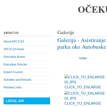
OČEK
Galerije
ABOUT US
Galerija - Asistiranj
About APC/CZA
parku oko Autobuske
APC/CZA Goals
Executive Board
Twitter
Executive Director
Expert Council
Activities and Results
CLICK_TO_ENLARGE
Related Links
LEGAL AID
CLICK_TO_ENLARGE