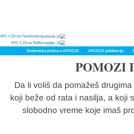
APC-CZA na Facebooku
APC-CZA na Twitteru
Studentska praksa u APC/CZA
APC/CZA publikacije
POMOZI 
Da li voliš da pomažeš drugima 
koji beže od rata i nasilja, a koji
slobodno vreme koje imaš pro