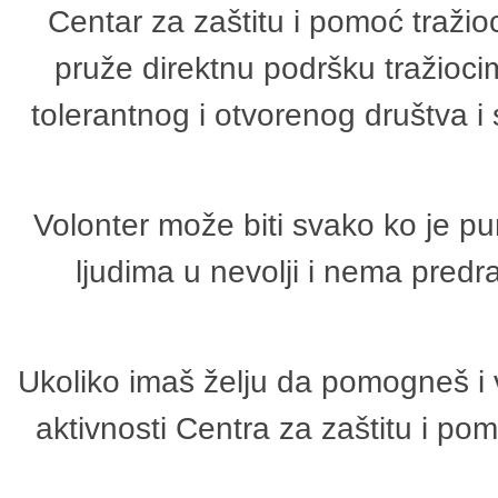
Centar za zaštitu i pomoć tražio
pruže direktnu podršku tražioci
tolerantnog i otvorenog društva i
Volonter može biti svako ko je p
ljudima u nevolji i nema predr
Ukoliko imaš želju da pomogneš i 
aktivnosti Centra za zaštitu i p