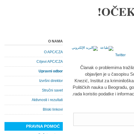
OČEK
O NAMA
O APC/CZA
Twitter
Ciljevi APC/CZA
Članak o problemima tražila
Upravni odbor
objavljen je u časopisu S
Knezić, Institut za kriminiloška
Izvršni direktor
Političkih nauka u Beogradu, go
Stručni savet
rada koristio podatke i informac
Aktivnosti i rezultati
Bliski linkovi
PRAVNA POMOĆ