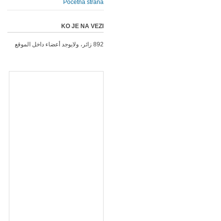
Početna strana
KO JE NA VEZI
892 زائر، ولايوجد أعضاء داخل الموقع