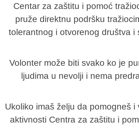
Centar za zaštitu i pomoć tražio
pruže direktnu podršku tražioci
tolerantnog i otvorenog društva i
Volonter može biti svako ko je p
ljudima u nevolji i nema predr
Ukoliko imaš želju da pomogneš i 
aktivnosti Centra za zaštitu i p