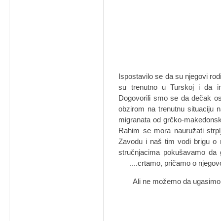
Ispostavilo se da su njegovi rod
su trenutno u Turskoj i da 
Dogovorili smo se da dečak os
obzirom na trenutnu situaciju
migranata od grčko-makedonske g
Rahim se mora nauružati strplj
Zavodu i naš tim vodi brigu 
stručnjacima pokušavamo da 
crtamo, pričamo o njegovom
Ali ne možemo da ugasimo 