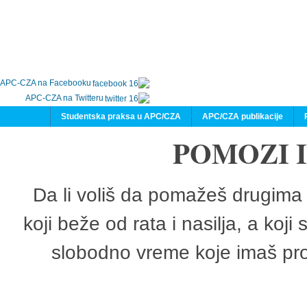
APC-CZA na Facebooku
APC-CZA na Twitteru
Studentska praksa u APC/CZA
APC/CZA publikacije
POMOZI 
Da li voliš da pomažeš drugima 
koji beže od rata i nasilja, a koji
slobodno vreme koje imaš pro