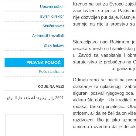
Krenuo na put za Evropu zajedn
Upravni odbor
zaustavljeni su jer se Pakist
Izvršni direktor
nije dozvoljen put dalje. Kasnij
sumnje da nije u srodstvu sa 
Stručni savet
Aktivnosti i rezultati
Starateljstvo nad Rahimom je
Bliski linkovi
dečaka smestio u hraniteljsku 
u Zavod za vaspitanje i obra
starateljstvo je prebačeno na C
PRAVNA POMOĆ
organizacij
Početna strana
Odmah smo se bacili na posao.
olakšanje za uplašenog i zabr
KO JE NA VEZI
siguran, pozvali njegovog oca,
2501 زائر، ولايوجد أعضاء داخل الموقع
vidimo šta dalje – da li roditelji
rođaka, bliskog prijatelja... O
stricem, ali da ne želi da on više
razdvojeni. Bio je jako uznem
umirimo i uverimo da je dečak 