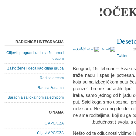
OČEK
Deseto
RADIONICE I INTEGRACIJA
Ciljevi i programi rada sa ženama i
Twitter
decom
Beograd, 15. februar – Svaki s
Zašto žene i deca kao ciljna grupa
traže nadu i spas je potresan
Rad sa decom
koja su na izbegličkom putu čes
Rad sa ženama
preuzeli breme odraslih ljudi
Iraka, samo jednog od hiljadu d
Saradnja sa lokalnom zajednicom
put. Said koga smo upoznali pr
i ide sam. Ne zna ni gde ide, n
O NAMA
ne sme roditeljima, koji su ga p
budućnost ( svoju, a o
O APC/CZA
Nešto od te odlučnosti vidimo i
Ciljevi APC/CZA