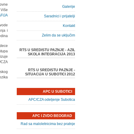
novne
Galerije
 Više
IJA.
Saradnici i prijatelji
 vode
Kontakt
nja i
Zelim da se uključim
dina.
 dece
RTS U SREDISTU PAZNJE - AZIL
stupa
SKOLA INTEGRACIJA 2013
izuje
/CZA.
RTS U SREDISTU PAZNJE -
pskog
SITUACIJA U SUBOTICI 2012
ezika.
APC U SUBOTICI
APC/CZA odeljenje Subotica
APC I ZVDO BEOGRAD
Rad sa maloletnicima bez pratnje