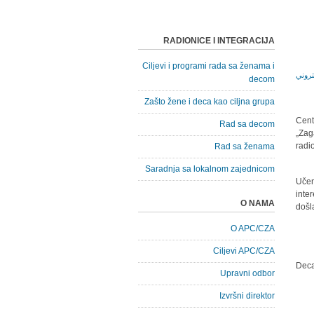
RADIONICE I INTEGRACIJA
Ciljevi i programi rada sa ženama i
decom
Zašto žene i deca kao ciljna grupa
Cent
Rad sa decom
„Zag
radi
Rad sa ženama
Saradnja sa lokalnom zajednicom
Učen
inte
O NAMA
došl
O APC/CZA
Ciljevi APC/CZA
Deca
Upravni odbor
Izvršni direktor