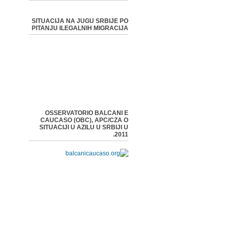
SITUACIJA NA JUGU SRBIJE PO
PITANJU ILEGALNIH MIGRACIJA
OSSERVATORIO BALCANI E
CAUCASO (OBC), APC/CZA O
SITUACIJI U AZILU U SRBIJI U
2011.