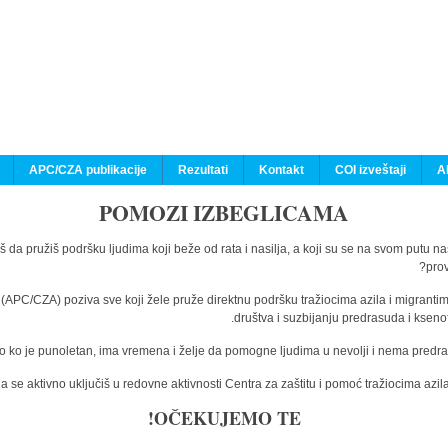
APC/CZA publikacije
Rezultati
Kontakt
COI izveštaji
A
POMOZI IZBEGLICAMA
š da pružiš podršku ljudima koji beže od rata i nasilja, a koji su se na svom putu n
prov
a (APC/CZA) poziva sve koji žele pruže direktnu podršku tražiocima azila i migranti
društva i suzbijanju predrasuda i kseno
o ko je punoletan, ima vremena i želje da pomogne ljudima u nevolji i nema predras
 se aktivno uključiš u redovne aktivnosti Centra za zaštitu i pomoć tražiocima az
OČEKUJEMO TE!