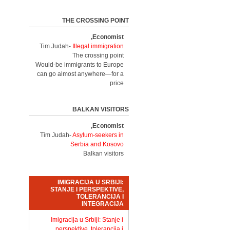
THE CROSSING POINT
Economist,
Tim Judah-
Illegal immigration
The crossing point
Would-be immigrants to Europe
can go almost anywhere—for a
price
BALKAN VISITORS
Economist,
Tim Judah-
Asylum-seekers in
Serbia and Kosovo
Balkan visitors
IMIGRACIJA U SRBIJI:
STANJE I PERSPEKTIVE,
TOLERANCIJA I
INTEGRACIJA
Imigracija u Srbiji: Stanje i
perspektive, tolerancija i