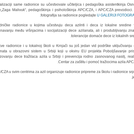
alizaciji same radionice su učestvovale učiteljica i pedagoška asistentkinja Os
e„Zaga Malivuk“, pedagoškinja i psihološkinja APC/CZA, i APC/CZA prevodioci.
fotografija sa radionice pogledajte
U GALERIJI FOTOGRAF
dničke radionice u kojima učestvuju deca azilnti i deca iz lokalne sredine
navanju među vršnjacima i socijalizaciji dece azilanata, ali i produbljivanju zna
tolerancije domaće dece iz lokalnih sre
ve radionice i u lokalnoj školi u Krnjači su još jedan vid podrške uključivanju
anata u obrazovni sistem u Srbiji koji u okviru EU projekta Poboljšavanje pri
zovanju dece tražilaca azila u Srbiji i prevencija rodno zasnovanog nasilj, real
Centar za zaštitu i pomoć tražiocima azila APC
CZA u svim centrima za azil organizuje radionice pripreme za školu i radionice sr
j