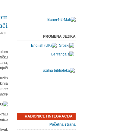
nom
ači
التفا
PROMENA JEZIKA
kolom
ničku
tana,
jači.
azito
kinja
im ne
ocije
kraju
RADIONICE I INTEGRACIJA
onice.
Početna strana
vuk“.