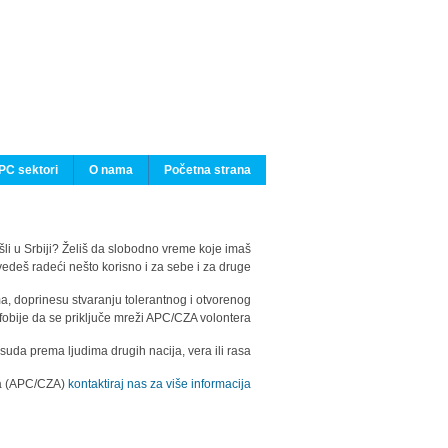
PC sektori
O nama
Početna strana
ašli u Srbiji? Želiš da slobodno vreme koje imaš
edeš radeći nešto korisno i za sebe i za druge?
ma, doprinesu stvaranju tolerantnog i otvorenog
fobije da se priključe mreži APC/CZA volontera.
uda prema ljudima drugih nacija, vera ili rasa.
ila (APC/CZA)
kontaktiraj nas za više informacija.