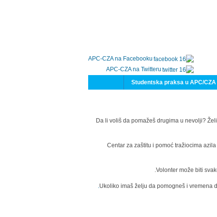
APC-CZA na Facebooku
APC-CZA na Twitteru
Studentska praksa u APC/CZA
Da li voliš da pomažeš drugima u nevolji? Želi
Centar za zaštitu i pomoć tražiocima azil
Volonter može biti svak
Ukoliko imaš želju da pomogneš i vremena da