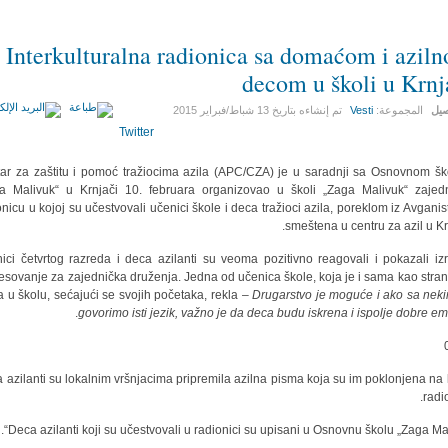
Interkulturalna radionica sa domaćom i azil
decom u školi u Krnj
صيل
المجموعة:
Vesti
تم إنشاءه بتاريخ
13 شباط/فبراير 2015
Twitter
ar za zaštitu i pomoć tražiocima azila (APC/CZA) je u saradnji sa Osnovnom š
a Malivuk“ u Krnjači 10. februara organizovao u školi „Zaga Malivuk“ zajed
onicu u kojoj su učestvovali učenici škole i deca tražioci azila, poreklom iz Avganis
smeštena u centru za azil u Krn
ici četvrtog razreda i deca azilanti su veoma pozitivno reagovali i pokazali izr
resovanje za zajednička druženja. Jedna od učenica škole, koja je i sama kao stran
a u školu, sećajući se svojih početaka, rekla –
Drugarstvo je moguće i ako sa nek
.
govorimo isti jezik, važno je da deca budu iskrena i ispolje dobre em
 azilanti su lokalnim vršnjacima pripremila azilna pisma koja su im poklonjena na 
radi
Deca azilanti koji su učestvovali u radionici su upisani u Osnovnu školu „Zaga Mali