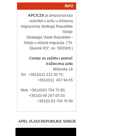
INFO
APC/CZA
je prepoznat kao
autoritet u azilu u državnoj
migracionoj strategiji Republike
Srbije!
- Strategija Vlade Republike
Srbije u oblasti migracija ("Sl.
Glasnik RS", no. 59/2009.)
Centar za zaštitu i pomoć
tražiocima azila
Mišarska 16
Tel: +381(0)11 323 30 70;
+381(0)11 407 94 65
Mob: +381(0)63 704 70 80;
+381(0) 69 267 05 03;
+381(0) 63 704 70 90
APEL VLADI REPUBLIKE SRBIJE