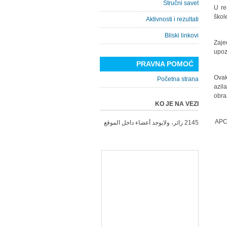
Stručni savet
U re
škol
Aktivnosti i rezultati
Bliski linkovi
Zaje
upoz
PRAVNA POMOĆ
Ovak
Početna strana
azil
obra
KO JE NA VEZI
APC/
2145 زائر، ولايوجد أعضاء داخل الموقع