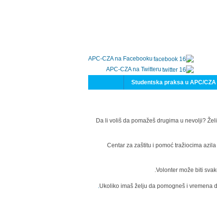
APC-CZA na Facebooku
APC-CZA na Twitteru
Studentska praksa u APC/CZA
Da li voliš da pomažeš drugima u nevolji? Želi
Centar za zaštitu i pomoć tražiocima azil
Volonter može biti svak
Ukoliko imaš želju da pomogneš i vremena da