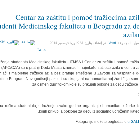
Centar za zaštitu i pomoć tražiocima azil
udenti Medicinskog fakulteta u Beogradu za d
azila
صيل
المجموعة:
Vesti
تم إنشاءه بتاريخ
31 كانون1/ديسمبر 2014
Twitter
ženje studenata Medicinskog fakulteta - IFMSA i Centar za zaštitu i pomoć traži
a (APC/CZA) su u pratnji Deda Mraza iznenadili najmlađe tražioce azila u centru za
njači i maloletne tražioce azila bez pratnje smeštene u Zavodu za vaspitanje d
dine Beograd. Novogodisnji paketici su skupljani na humanitarnoj žurci "I ja sam
za osmeh dug" tokom koje su prikupili pokone za decu tražioce a
a rečima studentata, udruženje svake godine organizuje humanitarne žurke 
kojih prikuplja poklone za decu iz socijalno ugroženih katego
Fotografije možete pogledati u
u GALE