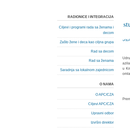
RADIONICE I INTEGRACIJA
st
Ciljevi i programi rada sa ženama i
decom
Zašto žene i deca kao ciljna grupa
Rad sa decom
Udru
Rad sa ženama
azil
u Kr
Saradnja sa lokalnom zajednicom
omla
O NAMA
O APC/CZA
Prem
Ciljevi APC/CZA
Upravni odbor
Izvršni direktor