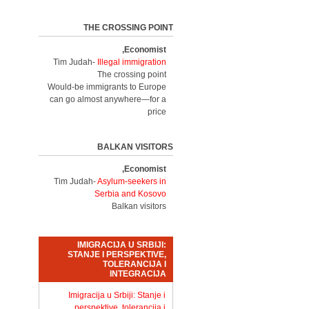
THE CROSSING POINT
Economist,
Tim Judah-
Illegal immigration
The crossing point
Would-be immigrants to Europe
can go almost anywhere—for a
price
BALKAN VISITORS
Economist,
Tim Judah-
Asylum-seekers in
Serbia and Kosovo
Balkan visitors
IMIGRACIJA U SRBIJI:
STANJE I PERSPEKTIVE,
TOLERANCIJA I
INTEGRACIJA
Imigracija u Srbiji: Stanje i
perspektive, tolerancija i