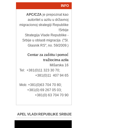
INFO
APC/CZA
je prepoznat kao
autoritet u azilu u državnoj
migracionoj strategiji Republike
Srbije!
- Strategija Vlade Republike
Srbije u oblasti migracija ("Sl.
Glasnik RS", no. 59/2009.)
Centar za zaštitu i pomoć
tražiocima azila
Mišarska 16
Tel: +381(0)11 323 30 70;
+381(0)11 407 94 65
Mob: +381(0)63 704 70 80;
+381(0) 69 267 05 03;
+381(0) 63 704 70 90
APEL VLADI REPUBLIKE SRBIJE