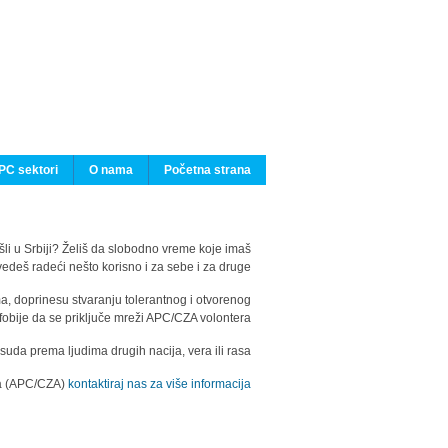
PC sektori
O nama
Početna strana
ašli u Srbiji? Želiš da slobodno vreme koje imaš
edeš radeći nešto korisno i za sebe i za druge?
ma, doprinesu stvaranju tolerantnog i otvorenog
fobije da se priključe mreži APC/CZA volontera.
uda prema ljudima drugih nacija, vera ili rasa.
ila (APC/CZA)
kontaktiraj nas za više informacija.