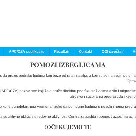
APC/CZA publikacije
Rezultati
Kontakt
COI izveštaji
A
POMOZI IZBEGLICAMA
š da pružiš podršku ljudima koji beže od rata i nasilja, a koji su se na svom putu n
prov
a (APC/CZA) poziva sve koji žele pruže direktnu podršku tražiocima azila i migranti
društva i suzbijanju predrasuda i kseno
o ko je punoletan, ima vremena i želje da pomogne ljudima u nevolji i nema predras
 se aktivno uključiš u redovne aktivnosti Centra za zaštitu i pomoć tražiocima az
OČEKUJEMO TE!