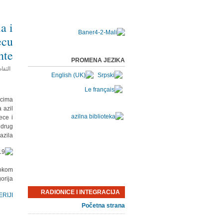
a i
ecu
nte
PROMENA JEZIKA
التفا
ocima
 azil
ece i
 drug
zila.
tokom
rija.
RADIONICE I INTEGRACIJA
RIJI.
Početna strana