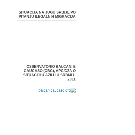
SITUACIJA NA JUGU SRBIJE PO
PITANJU ILEGALNIH MIGRACIJA
OSSERVATORIO BALCANI E
CAUCASO (OBC), APC/CZA O
SITUACIJI U AZILU U SRBIJI U
2011.