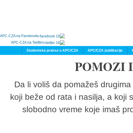
APC-CZA na Facebooku
APC-CZA na Twitteru
Studentska praksa u APC/CZA
APC/CZA publikacije
POMOZI 
Da li voliš da pomažeš drugima 
koji beže od rata i nasilja, a koji
slobodno vreme koje imaš pro