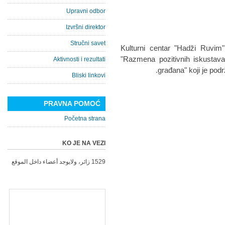
Upravni odbor
Izvršni direktor
Stručni savet
Kulturni centar "Hadži Ruvim"
"Razmena pozitivnih iskustava 
Aktivnosti i rezultati
građana" koji je podr
Bliski linkovi
PRAVNA POMOĆ
Početna strana
KO JE NA VEZI
1529 زائر، ولايوجد أعضاء داخل الموقع