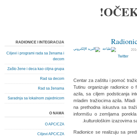
OČEK
Radionic
RADIONICE I INTEGRACIJA
Ciljevi i programi rada sa ženama i
Twitter
decom
Zašto žene i deca kao ciljna grupa
Rad sa decom
Centar za zaštitu i pomoć traž
Tutinu organizuje radionice o
Rad sa ženama
azila, sa ciljem podsticanja i
Saradnja sa lokalnom zajednicom
mladim tražiocima azila. Mladi 
na prethodna iskustva sa traž
O NAMA
informišu o zemljama porekla 
kulturološkim izazovima sa
O APC/CZA
Radionice se realizuju sa pre
Ciljevi APC/CZA