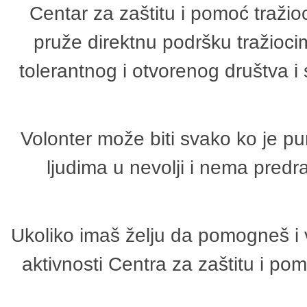
Centar za zaštitu i pomoć tražio
pruže direktnu podršku tražioci
tolerantnog i otvorenog društva i
Volonter može biti svako ko je p
ljudima u nevolji i nema predr
Ukoliko imaš želju da pomogneš i 
aktivnosti Centra za zaštitu i p