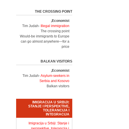
THE CROSSING POINT
Economist,
Tim Judah-
Illegal immigration
The crossing point
Would-be immigrants to Europe
can go almost anywhere—for a
price
BALKAN VISITORS
Economist,
Tim Judah-
Asylum-seekers in
Serbia and Kosovo
Balkan visitors
IMIGRACIJA U SRBIJI:
STANJE I PERSPEKTIVE,
TOLERANCIJA I
INTEGRACIJA
Imigracija u Srbiji: Stanje i
perspektive, tolerancija i