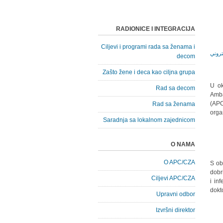
RADIONICE I INTEGRACIJA
Ciljevi i programi rada sa ženama i
decom
Zašto žene i deca kao ciljna grupa
U ok
Rad sa decom
Amba
(APC
Rad sa ženama
orga
Saradnja sa lokalnom zajednicom
O NAMA
O APC/CZA
S ob
dobr
Ciljevi APC/CZA
i in
dokt
Upravni odbor
Izvršni direktor