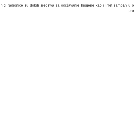
nici radionice su dobili sredstva za održavanje higijene kao i liflet šampan u o
pro