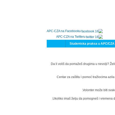
APC-CZA na Facebooku
APC-CZA na Twitteru
Studentska praksa u APC/CZA
Da li voliš da pomažeš drugima u nevolji? Želi
Centar za zaštitu i pomoć tražiocima azil
Volonter može biti svak
Ukoliko imaš želju da pomogneš i vremena da