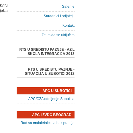
kviru
Galerije
jekta.
Saradnici i prijatelji
Kontakt
Zelim da se uključim
RTS U SREDISTU PAZNJE - AZIL
SKOLA INTEGRACIJA 2013
RTS U SREDISTU PAZNJE -
SITUACIJA U SUBOTICI 2012
APC U SUBOTICI
APC/CZA odeljenje Subotica
APC I ZVDO BEOGRAD
Rad sa maloletnicima bez pratnje