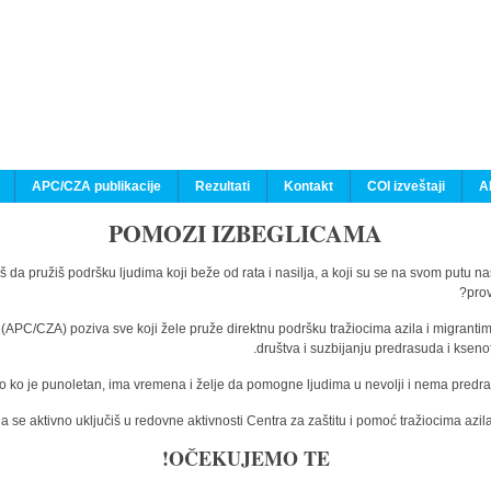
APC/CZA publikacije
Rezultati
Kontakt
COI izveštaji
A
POMOZI IZBEGLICAMA
š da pružiš podršku ljudima koji beže od rata i nasilja, a koji su se na svom putu n
prov
a (APC/CZA) poziva sve koji žele pruže direktnu podršku tražiocima azila i migranti
društva i suzbijanju predrasuda i kseno
o ko je punoletan, ima vremena i želje da pomogne ljudima u nevolji i nema predras
 se aktivno uključiš u redovne aktivnosti Centra za zaštitu i pomoć tražiocima az
OČEKUJEMO TE!