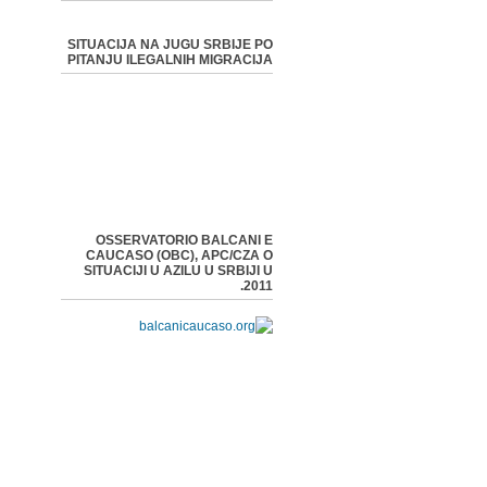
SITUACIJA NA JUGU SRBIJE PO
PITANJU ILEGALNIH MIGRACIJA
OSSERVATORIO BALCANI E
CAUCASO (OBC), APC/CZA O
SITUACIJI U AZILU U SRBIJI U
2011.