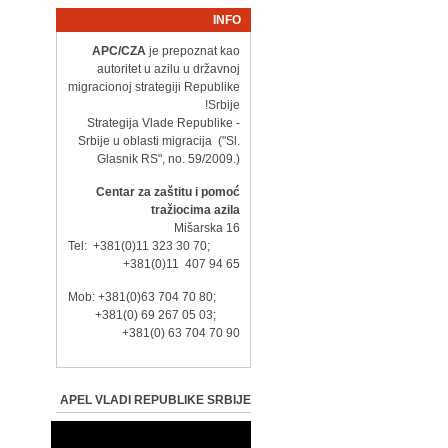
INFO
APC/CZA
je prepoznat kao
autoritet u azilu u državnoj
migracionoj strategiji Republike
Srbije!
- Strategija Vlade Republike
Srbije u oblasti migracija ("Sl.
Glasnik RS", no. 59/2009.)
Centar za zaštitu i pomoć
tražiocima azila
Mišarska 16
Tel: +381(0)11 323 30 70;
+381(0)11 407 94 65
Mob: +381(0)63 704 70 80;
+381(0) 69 267 05 03;
+381(0) 63 704 70 90
APEL VLADI REPUBLIKE SRBIJE