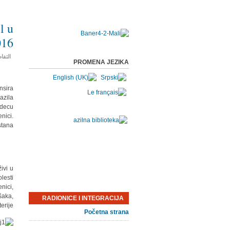
l u
16.
التفا
PROMENA JEZIKA
nsira
azila
 decu
nici.
tana.
ivi u
lesti
nici,
šaka,
RADIONICE I INTEGRACIJA
rije.
Početna strana