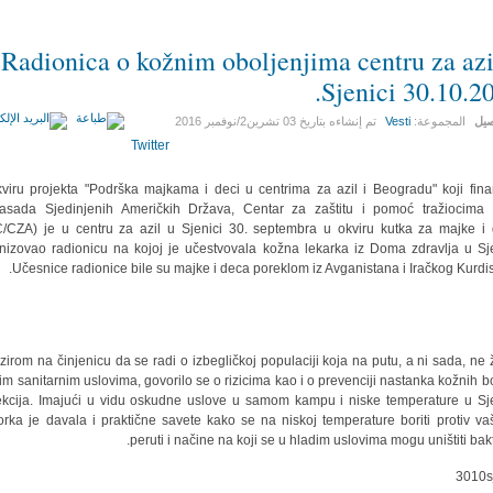
Radionica o kožnim oboljenjima centru za azi
Sjenici 30.10.20
صيل
المجموعة:
Vesti
تم إنشاءه بتاريخ
03 تشرين2/نوفمبر 2016
Twitter
viru projekta "Podrška majkama i deci u centrima za azil i Beogradu" koji fina
sada Sjedinjenih Američkih Država, Centar za zaštitu i pomoć tražiocima 
/CZA) je u centru za azil u Sjenici 30. septembra u okviru kutka za majke i
nizovao radionicu na kojoj je učestvovala kožna lekarka iz Doma zdravlja u Sje
Učesnice radionice bile su majke i deca poreklom iz Avganistana i Iračkog Kurdis
zirom na činjenicu da se radi o izbegličkoj populaciji koja na putu, a ni sada, ne ž
im sanitarnim uslovima, govorilo se o rizicima kao i o prevenciji nastanka kožnih bo
fekcija. Imajući u vidu oskudne uslove u samom kampu i niske temperature u Sje
orka je davala i praktične savete kako se na niskoj temperature boriti protiv va
peruti i načine na koji se u hladim uslovima mogu uništiti bakte