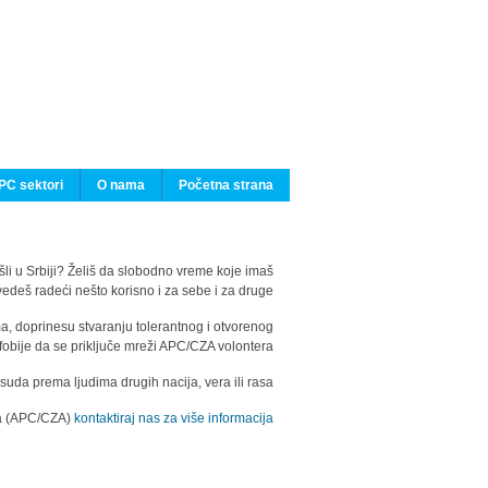
PC sektori
O nama
Početna strana
ašli u Srbiji? Želiš da slobodno vreme koje imaš
edeš radeći nešto korisno i za sebe i za druge?
ma, doprinesu stvaranju tolerantnog i otvorenog
fobije da se priključe mreži APC/CZA volontera.
uda prema ljudima drugih nacija, vera ili rasa.
ila (APC/CZA)
kontaktiraj nas za više informacija.