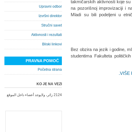
takmičarskih aktivnosti koje su 
Upravni odbor
na pozorišnoj improvizaciji i 
Mladi su bili podeljeni u etn
Izvršni direktor
Stručni savet
Aktivnosti i rezultati
Bliski linkovi
Bez obzira na jezik i godine, ml
studentima Fakulteta politič
PRAVNA POMOĆ
Početna strana
VIŠE
KO JE NA VEZI
2124 زائر، ولايوجد أعضاء داخل الموقع