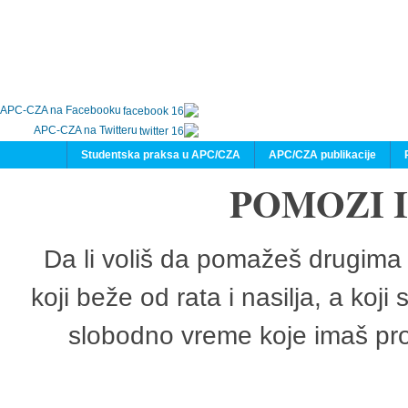
APC-CZA na Facebooku
APC-CZA na Twitteru
Studentska praksa u APC/CZA
APC/CZA publikacije
POMOZI 
Da li voliš da pomažeš drugima 
koji beže od rata i nasilja, a koji
slobodno vreme koje imaš pro