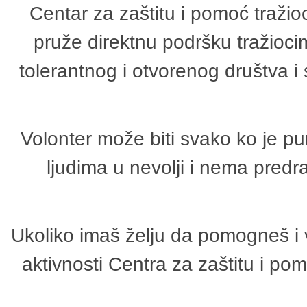
Centar za zaštitu i pomoć tražio
pruže direktnu podršku tražioci
tolerantnog i otvorenog društva i
Volonter može biti svako ko je p
ljudima u nevolji i nema predr
Ukoliko imaš želju da pomogneš i 
aktivnosti Centra za zaštitu i p