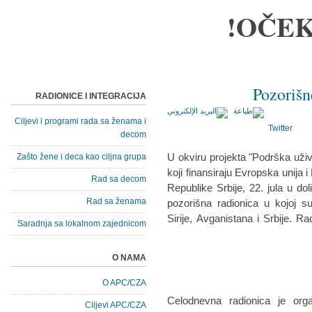
OČEK
Pozorišn
RADIONICE I INTEGRACIJA
Ciljevi i programi rada sa ženama i
Twitter
decom
U okviru projekta "Podrška uživa
Zašto žene i deca kao ciljna grupa
koji finansiraju Evropska unija 
Rad sa decom
Republike Srbije, 22. jula u d
Rad sa ženama
pozorišna radionica u kojoj s
Sirije, Avganistana i Srbije. R
Saradnja sa lokalnom zajednicom
O NAMA
O APC/CZA
Celodnevna radionica je orga
Ciljevi APC/CZA