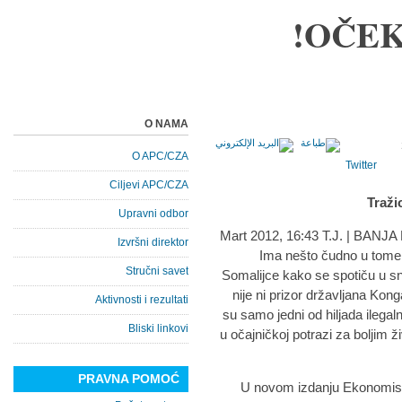
OČEK
O NAMA
O APC/CZA
Twitter
Ciljevi APC/CZA
Traži
Upravni odbor
Izvršni direktor
Ima nešto čudno u tome 
Stručni savet
Somalijce kako se spotiču u s
nije ni prizor državljana Ko
Aktivnosti i rezultati
su samo jedni od hiljada ilegal
Bliski linkovi
u očajničkoj potrazi za boljim
PRAVNA POMOĆ
U novom izdanju Ekonomist