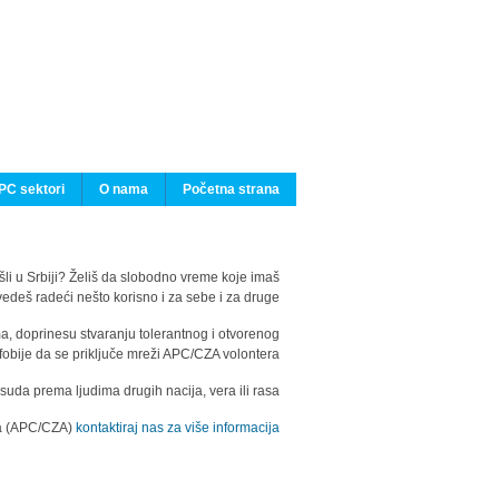
PC sektori
O nama
Početna strana
ašli u Srbiji? Želiš da slobodno vreme koje imaš
edeš radeći nešto korisno i za sebe i za druge?
ma, doprinesu stvaranju tolerantnog i otvorenog
fobije da se priključe mreži APC/CZA volontera.
uda prema ljudima drugih nacija, vera ili rasa.
ila (APC/CZA)
kontaktiraj nas za više informacija.