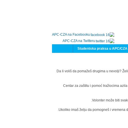
APC-CZA na Facebooku
APC-CZA na Twitteru
Studentska praksa u APC/CZA
Da li voliš da pomažeš drugima u nevolji? Želi
Centar za zaštitu i pomoć tražiocima azil
Volonter može biti svak
Ukoliko imaš želju da pomogneš i vremena da