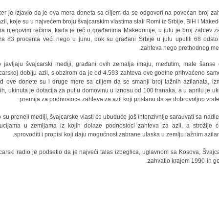
ker je izjavio da je ova mera doneta sa ciljem da se odgovori na povećan broj za
zil, koje su u najvećem broju švajcarskim vlastima slali Romi iz Srbije, BiH i Makedo
a njegovim rečima, kada je reč o građanima Makedonije, u julu je broj zahtev za
za 83 procenta veći nego u junu, dok su građani Srbije u julu uputili 68 odsto
zahteva nego prethodnog me
 javljaju švajcarski mediji, građani ovih zemalja imaju, međutim, male šanse
carskoj dobiju azil, s obzirom da je od 4.593 zahteva ove godine prihvaćeno sam
d ove donete su i druge mere sa ciljem da se smanji broj lažnih azilanata, i
lih, ukinuta je dotacija za put u domovinu u iznosu od 100 franaka, a u aprilu je uk
premija za podnosioce zahteva za azil koji pristanu da se dobrovoljno vrate 
 su preneli mediji, švajcarske vlasti će ubuduće još intenzivnije sarađvati sa nadl
itucijama u zemljama iz kojih dolaze podnosioci zahteva za azil, a strožije 
sprovoditi i propisi koji daju mogućnost zabrane ulaska u zemlju lažnim azilan
carski radio je podsetio da je najveći talas izbeglica, uglavnom sa Kosova, Švajc
zahvatio krajem 1990-ih go