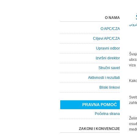
O NAMA
O APC/CZA
Ciljevi APC/CZA
Upravni odbor
Švaj
Izvršni direktor
ubrz
viza
Stručni savet
Aktivnosti i rezultati
Kako
Bliski linkovi
Svet
zaht
PRAVNA POMOĆ
Početna strana
"Žel
osuđ
ZAKONI I KONVENCIJE
među