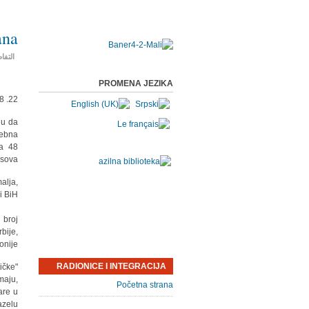
ana
التفا
PROMENA JEZIKA
22. 08. 2012 Tanjug
ju da
rebna
na 48
sova.
alja,
 BiH.
 broj
bije,
nije.
RADIONICE I INTEGRACIJA
ičke
maju,
Početna strana
are u
zelu.