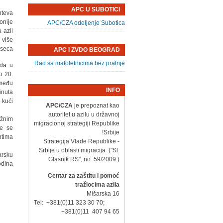
APC U SUBOTICI
hteva
nije.
APC/CZA odeljenje Subotica
 azil
 više
seca.
APC I ZVDO BEOGRAD
Rad sa maloletnicima bez pratnje
 da u
o 20.
zmeđu
INFO
inuta
kući.
APC/CZA
je prepoznat kao
autoritet u azilu u državnoj
ežnim
migracionoj strategiji Republike
će se
Srbije!
tima.
- Strategija Vlade Republike
Srbije u oblasti migracija ("Sl.
arsku
Glasnik RS", no. 59/2009.)
dina.
Centar za zaštitu i pomoć
tražiocima azila
Mišarska 16
Tel: +381(0)11 323 30 70;
+381(0)11 407 94 65