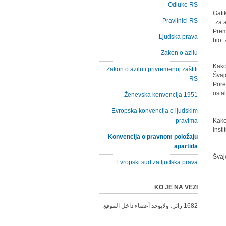
Odluke RS
Gati
Pravilnici RS
za a
Prem
Ljudska prava
bio 
Zakon o azilu
Kako
Zakon o azilu i privremenoj zaštiti
Švaj
RS
Pore
osta
Ženevska konvencija 1951
Evropska konvencija o ljudskim
pravima
Kako
inst
Konvencija o pravnom položaju
apartida
Švaj
Evropski sud za ljudska prava
KO JE NA VEZI
1682 زائر، ولايوجد أعضاء داخل الموقع