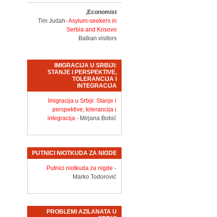
Economist,
Tim Judah-
Asylum-seekers in
Serbia and Kosovo
Balkan visitors
IMIGRACIJA U SRBIJI:
STANJE I PERSPEKTIVE,
TOLERANCIJA I
INTEGRACIJA
Imigracija u Srbiji: Stanje i
perspektive, tolerancija i
integracija
- Mirjana Bobić
PUTNICI NIOTKUDA ZA NIGDE
Putnici niotkuda za nigde
-
Marko Todorović
PROBLEMI AZILANATA U