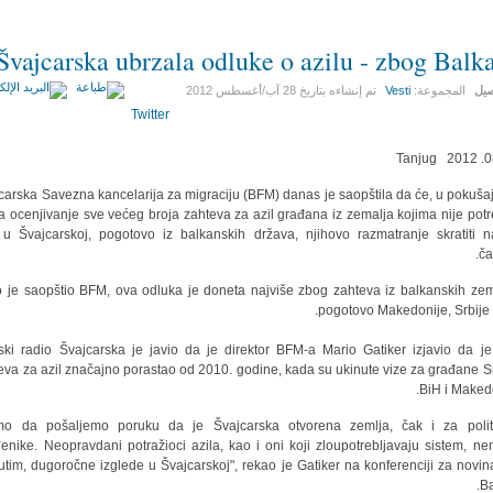
Švajcarska ubrzala odluke o azilu - zbog Balk
صيل
المجموعة:
Vesti
تم إنشاءه بتاريخ
28 آب/أغسطس 2012
Twitter
carska Savezna kancelarija za migraciju (BFM) danas je saopštila da će, u pokuša
a ocenjivanje sve većeg broja zahteva za azil građana iz zemalja kojima nije pot
 u Švajcarskoj, pogotovo iz balkanskih država, njihovo razmatranje skratiti 
ča
 je saopštio BFM, ova odluka je doneta najviše zbog zahteva iz balkanskih zem
pogotovo Makedonije, Srbije i
ski radio Švajcarska je javio da je direktor BFM-a Mario Gatiker izjavio da je
eva za azil značajno porastao od 2010. godine, kada su ukinute vize za građane Sr
BiH i Makedo
imo da pošaljemo poruku da je Švajcarska otvorena zemlja, čak i za polit
enike. Neopravdani potražioci azila, kao i oni koji zloupotrebljavaju sistem, ne
tim, dugoročne izglede u Švajcarskoj", rekao je Gatiker na konferenciji za novin
Ba