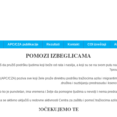
APC/CZA publikacije
Rezultati
Kontakt
COI izveštaji
A
POMOZI IZBEGLICAMA
š da pružiš podršku ljudima koji beže od rata i nasilja, a koji su se na svom putu n
prov
a (APC/CZA) poziva sve koji žele pruže direktnu podršku tražiocima azila i migranti
društva i suzbijanju predrasuda i kseno
o ko je punoletan, ima vremena i želje da pomogne ljudima u nevolji i nema predras
 se aktivno uključiš u redovne aktivnosti Centra za zaštitu i pomoć tražiocima az
OČEKUJEMO TE!