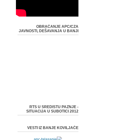
OBRAĆANJE APC/CZA
JAVNOSTI, DEŠAVANJA U BANJI
RTS U SREDISTU PAZNJE -
SITUACIJA U SUBOTICI 2012
VESTI IZ BANJE KOVILJAČE