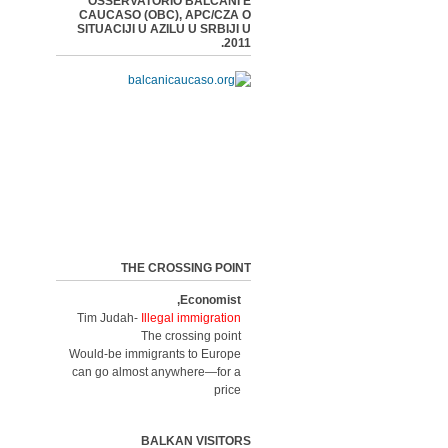
OSSERVATORIO BALCANI E
CAUCASO (OBC), APC/CZA O
SITUACIJI U AZILU U SRBIJI U
2011.
THE CROSSING POINT
Economist,
Tim Judah-
Illegal immigration
The crossing point
Would-be immigrants to Europe
can go almost anywhere—for a
price
BALKAN VISITORS