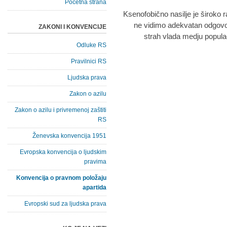
Početna strana
"Ksenofobično nasilje je široko 
ne vidimo adekvatan odgovor 
ZAKONI I KONVENCIJE
strah vlada medju populac
Odluke RS
Pravilnici RS
Ljudska prava
Zakon o azilu
Zakon o azilu i privremenoj zaštiti
RS
Ženevska konvencija 1951
Evropska konvencija o ljudskim
pravima
Konvencija o pravnom položaju
apartida
Evropski sud za ljudska prava