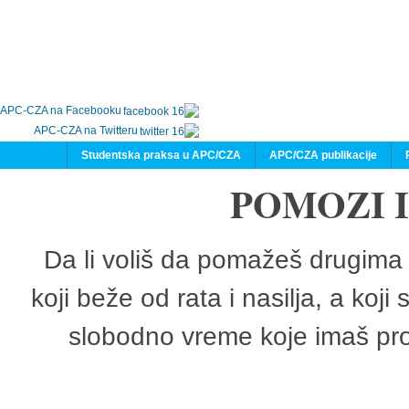
APC-CZA na Facebooku
APC-CZA na Twitteru
Studentska praksa u APC/CZA
APC/CZA publikacije
POMOZI 
Da li voliš da pomažeš drugima 
koji beže od rata i nasilja, a koji
slobodno vreme koje imaš pro