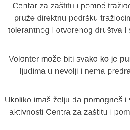
Centar za zaštitu i pomoć tražio
pruže direktnu podršku tražioci
tolerantnog i otvorenog društva i
Volonter može biti svako ko je p
ljudima u nevolji i nema predr
Ukoliko imaš želju da pomogneš i 
aktivnosti Centra za zaštitu i p