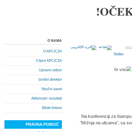
OČEK
O NAMA
O APC/CZA
Twitter
Ciljevi APC/CZA
Upravni odbor
Izvršni direktor
Stručni savet
Aktivnosti i rezultati
Bliski linkovi
Na konferenciji za štampu 
"Mržnja na ulicama", sa sv
PRAVNA POMOĆ