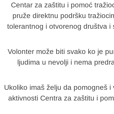
Centar za zaštitu i pomoć tražio
pruže direktnu podršku tražioci
tolerantnog i otvorenog društva i
Volonter može biti svako ko je p
ljudima u nevolji i nema predr
Ukoliko imaš želju da pomogneš i 
aktivnosti Centra za zaštitu i p