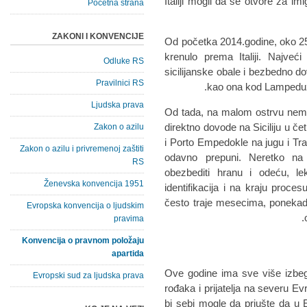
Italiji mogli da se otvore za im
Početna strana
ZAKONI I KONVENCIJE
Od početka 2014.godine, oko 25.
krenulo prema Italiji. Najveći
Odluke RS
sicilijanske obale i bezbedno do
Pravilnici RS
kao ona kod Lampeduze,
Ljudska prava
Od tada, na malom ostrvu nema 
direktno dovode na Siciliju u če
Zakon o azilu
i Porto Empedokle na jugu i Trap
Zakon o azilu i privremenoj zaštiti
odavno prepuni. Neretko na 
RS
obezbediti hranu i odeću, le
Ženevska konvencija 1951
identifikacija i na kraju proces
često traje mesecima, ponekad 
Evropska konvencija o ljudskim
pravima
Konvencija o pravnom položaju
apartida
Ove godine ima sve više izbeg
Evropski sud za ljudska prava
rođaka i prijatelja na severu E
bi sebi mogle da priušte da u