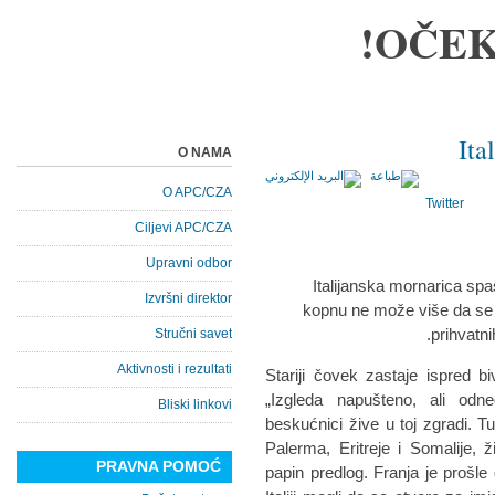
OČEK
Ita
O NAMA
O APC/CZA
Twitter
Ciljevi APC/CZA
Upravni odbor
Italijanska mornarica sp
Izvršni direktor
kopnu ne može više da se 
prihvatni
Stručni savet
Aktivnosti i rezultati
Stariji čovek zastaje ispred 
„Izgleda napušteno, ali odn
Bliski linkovi
beskućnici žive u toj zgradi. T
Palerma, Eritreje i Somalije, 
PRAVNA POMOĆ
papin predlog. Franja je prošle