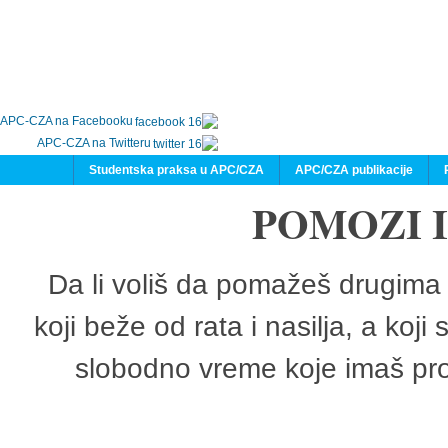
APC-CZA na Facebooku
APC-CZA na Twitteru
Studentska praksa u APC/CZA
APC/CZA publikacije
POMOZI 
Da li voliš da pomažeš drugima 
koji beže od rata i nasilja, a koji
slobodno vreme koje imaš pro