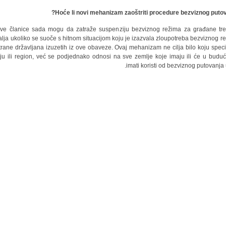
Hoće li novi mehanizam zaoštriti procedure bezviznog putov
žave članice sada mogu da zatraže suspenziju bezviznog režima za građane tre
lja ukoliko se suoče s hitnom situacijom koju je izazvala zloupotreba bezviznog r
trane državljana izuzetih iz ove obaveze. Ovaj mehanizam ne cilja bilo koju speci
ju ili region, već se podjednako odnosi na sve zemlje koje imaju ili će u buduć
imati koristi od bezviznog putovanja 