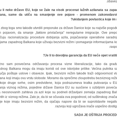
obavez
 li neke države EU, koje se žale na visok procenat lažnih azilanata sa zap
kana, same da utiču na smanjenje ove pojave - promenom zakonodavst
ukidanjem povlastica koje im 
, i zbog toga smo takođe utvrdili preporuke za države članice koje su najviše pogo
 pojavom, da smanje „faktore privlačenja" neregularne imigracije. Ove prep
učuju racionalizaciju procedure dobijanja azila, pojačavanje operativne saradn
jama zapadnog Balkana koje uživaju bezvizni režim i pomaganje informacijama k
raspo
Je li to dovoljna garancija da EU neće opet vratiti 
ažno sam posvećena održavanju procesa vizne liberalizacije, tako da građ
dnog Balkana mogu da imaju koristi od ove istorijske prilike. Većina putnika s
učja poštuje uslove i obaveze. Ipak, bezvizni režim takođe traži odgovornost vl
ana koji imaju ovu vrstu slobode. Moramo da sprečimo zloupotrebu bezviznog rež
 koje druge svrhe, osim predviđene, koja podrazumeva kratka putovanja u E
anja viznog režima, pojedine države članice EU su suočene s ozbiljnim poveć
a neosnovanih zahteva za azil koje su podneli državljani zemalja zapadnog Ba
etih iz viznog režima. Zato je, da bi se očuvala ova pogodnost, od suštinskog znača
je koje imaju bezvizni režim, da ojačaju napore da bi se suprotstavile negat
razvoju koji ugrožava inače uspešno dostig
SADA JE OŠTRIJA PROCE