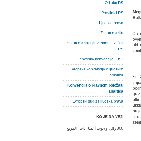
Odluke RS
Mogu
Pravilnici RS
Bal
Ljudska prava
Zakon o azilu
- Da
ovom
Zakon o azilu i privremenoj zaštiti
uklj
RS
zeml
Ženevska konvencija 1951
Evropska konvencija o ljudskim
pravima
- Sn
zapa
Konvencija o pravnom položaju
podr
apartida
građ
bilo
Evropski sud za ljudska prava
ukid
broj
KO JE NA VEZI
izuz
zeml
806 زائر، ولايوجد أعضاء داخل الموقع