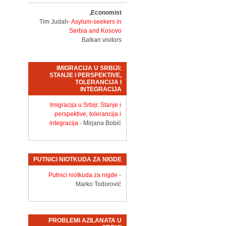
Economist,
Tim Judah-
Asylum-seekers in
Serbia and Kosovo
Balkan visitors
IMIGRACIJA U SRBIJI:
STANJE I PERSPEKTIVE,
TOLERANCIJA I
INTEGRACIJA
Imigracija u Srbiji: Stanje i
perspektive, tolerancija i
integracija
- Mirjana Bobić
PUTNICI NIOTKUDA ZA NIGDE
Putnici niotkuda za nigde
-
Marko Todorović
PROBLEMI AZILANATA U