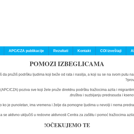
APC/CZA publikacije
Rezultati
Kontakt
COI izveštaji
A
POMOZI IZBEGLICAMA
š da pružiš podršku ljudima koji beže od rata i nasilja, a koji su se na svom putu n
prov
a (APC/CZA) poziva sve koji žele pruže direktnu podršku tražiocima azila i migranti
društva i suzbijanju predrasuda i kseno
o ko je punoletan, ima vremena i želje da pomogne ljudima u nevolji i nema predras
 se aktivno uključiš u redovne aktivnosti Centra za zaštitu i pomoć tražiocima az
OČEKUJEMO TE!