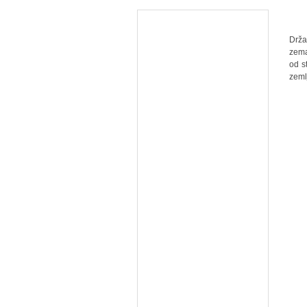
- Dr
zema
od s
zeml