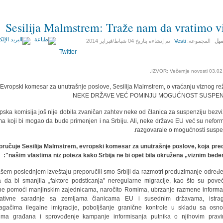
Sesilija Malmstrem: Traže nam da vratimo v
صيل
المجموعة:
Vesti
تم إنشاءه بتاريخ
04 شباط/فبراير 2014
Twitter
IZVOR: Večernje novosti 03.02
Evropski komesar za unutrašnje poslove, Sesilija Malmstrem, o vraćanju viznog re
NEKE DRŽAVE VEĆ POMINJU MOGUĆNOST SUSPEN
pska komisija još nije dobila zvaničan zahtev neke od članica za suspenziju bezv
ma koji bi mogao da bude primenjen i na Srbiju. Ali, neke države EU već su nefor
razgovarale o mogućnosti suspen
oručuje Sesilija Malmstrem, evropski komesar za unutrašnje poslove, koja pre
našim vlastima niz poteza kako Srbija ne bi opet bila okružena „viznim bede
našem poslednjem izveštaju preporučili smo Srbiji da razmotri preduzimanje određ
 da bi smanjila „faktore podsticanja" neregularne migracije, kao što su pove
ane pomoći manjinskim zajednicama, naročito Romima, ubrzanje razmene informac
rativne saradnje sa zemljama članicama EU i susednim državama, istra
gačima ilegalne imigracije, poboljšanje granične kontrole u skladu sa osn
ima građana i sprovođenje kampanje informisanja putnika o njihovim prav