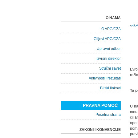
O NAMA
O APC/CZA
Ciljevi APC/CZA
Upravni odbor
Izvršni direktor
Stručni savet
Evro
reži
Aktivnosti i rezultati
Bliski linkovi
To p
PRAVNA POMOĆ
- U 
mera
Početna strana
cilj
ope
poma
ZAKONI I KONVENCIJE
prav