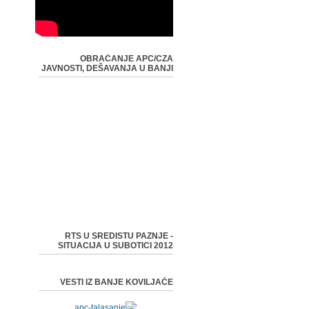
OBRAĆANJE APC/CZA
JAVNOSTI, DEŠAVANJA U BANJI
RTS U SREDISTU PAZNJE -
SITUACIJA U SUBOTICI 2012
VESTI IZ BANJE KOVILJAČE