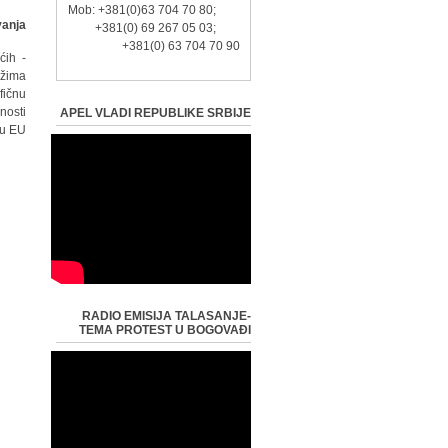
Mob: +381(0)63 704 70 80;
anja?
+381(0) 69 267 05 03;
+381(0) 63 704 70 90
ćih
ežima
fičnu
nosti
APEL VLADI REPUBLIKE SRBIJE
u EU.
RADIO EMISIJA TALASANJE-
TEMA PROTEST U BOGOVAĐI