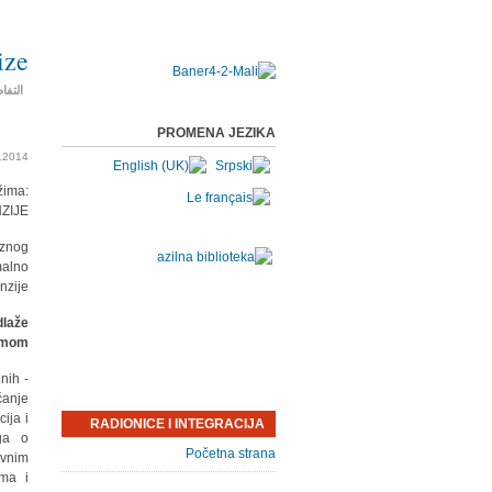
ize
التفا
PROMENA JEZIKA
.2014.
žima:
ZIJE
iznog
malno
zije.
dlaže
mom":
enih
ćanje
ija i
RADIONICE I INTEGRACIJA
ga o
Početna strana
ovnim
ima i