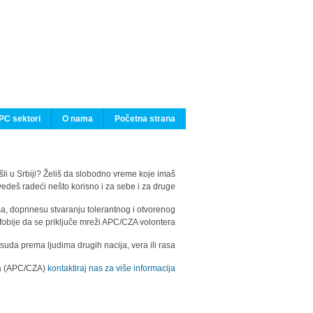
PC sektori
O nama
Početna strana
ašli u Srbiji? Želiš da slobodno vreme koje imaš
edeš radeći nešto korisno i za sebe i za druge?
ma, doprinesu stvaranju tolerantnog i otvorenog
fobije da se priključe mreži APC/CZA volontera.
uda prema ljudima drugih nacija, vera ili rasa.
ila (APC/CZA)
kontaktiraj nas za više informacija.