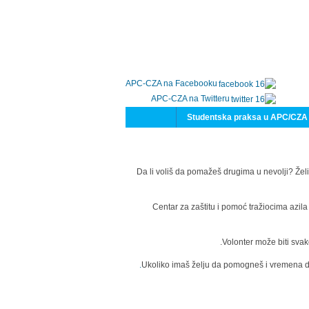
APC-CZA na Facebooku
APC-CZA na Twitteru
Studentska praksa u APC/CZA
Da li voliš da pomažeš drugima u nevolji? Želi
Centar za zaštitu i pomoć tražiocima azil
Volonter može biti svak
Ukoliko imaš želju da pomogneš i vremena da