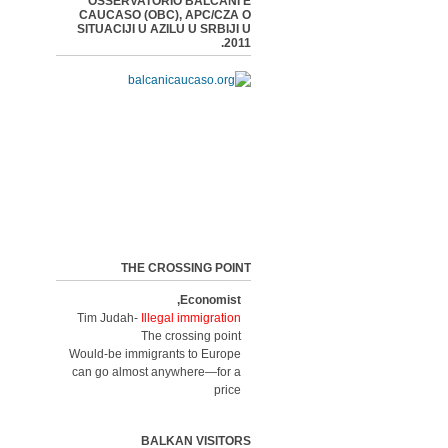
OSSERVATORIO BALCANI E
CAUCASO (OBC), APC/CZA O
SITUACIJI U AZILU U SRBIJI U
2011.
THE CROSSING POINT
Economist,
Tim Judah-
Illegal immigration
The crossing point
Would-be immigrants to Europe
can go almost anywhere—for a
price
BALKAN VISITORS