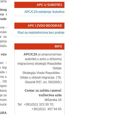
ama.
APC U SUBOTICI
adnog
APC/CZA odeljenje Subotica
va i
nude?
APC I ZVDO BEOGRAD
đene
oruke
Rad sa maloletnicima bez pratnje
je sa
ojima
lažu.
INFO
vize?
APC/CZA
je prepoznat kao
autoritet u azilu u državnoj
ani
migracionoj strategiji Republike
a tog
Srbije!
ada i
- Strategija Vlade Republike
ima u
Srbije u oblasti migracija ("Sl.
U. Od
Glasnik RS", no. 59/2009.)
anjem
lkana
Centar za zaštitu i pomoć
ja za
tražiocima azila
ivnom
Mišarska 16
nuće.
Tel: +381(0)11 323 30 70;
+381(0)11 407 94 65
DURA