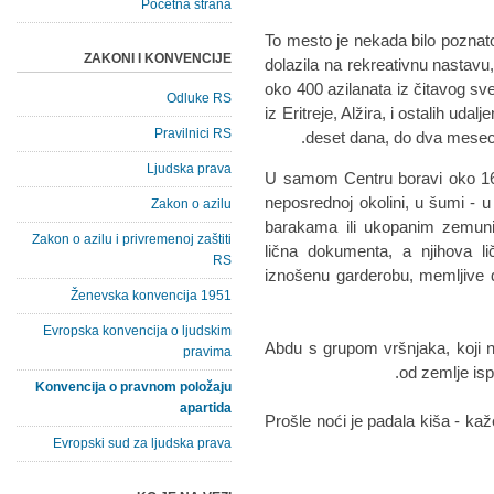
Početna strana
To mesto je nekada bilo poznato
ZAKONI I KONVENCIJE
dolazila na rekreativnu nastavu
oko 400 azilanata iz čitavog sveta.
Odluke RS
iz Eritreje, Alžira, i ostalih ud
Pravilnici RS
deset dana, do dva meseca,
Ljudska prava
U samom Centru boravi oko 160 a
neposrednoj okolini, u šumi - 
Zakon o azilu
barakama ili ukopanim zemun
Zakon o azilu i privremenoj zaštiti
lična dokumenta, a njihova 
RS
iznošenu garderobu, memljive 
Ženevska konvencija 1951
Evropska konvencija o ljudskim
Abdu s grupom vršnjaka, koji ne
pravima
od zemlje isp
Konvencija o pravnom položaju
apartida
- Prošle noći je padala kiša - k
Evropski sud za ljudska prava