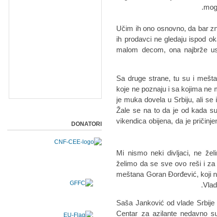
mogl
- Učim ih ono osnovno, da bar z
ih prodavci ne gledaju ispod ok
malom decom, ona najbrže usva
Sa druge strane, tu su i meštan
koje ne poznaju i sa kojima ne
je muka dovela u Srbiju, ali se
Žale se na to da je od kada s
vikendica obijena, da je pričinj
DONATORI
- Mi nismo neki divljaci, ne ž
želimo da se sve ovo reši i za
meštana Goran Đorđević, koji n
Vlad
Saša Janković od vlade Srbije 
Centar za azilante nedavno su