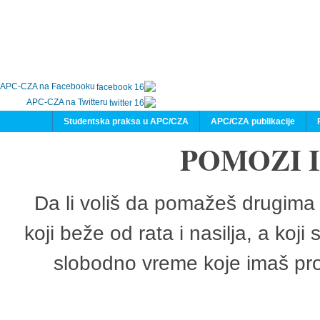
APC-CZA na Facebooku
APC-CZA na Twitteru
Studentska praksa u APC/CZA
APC/CZA publikacije
POMOZI 
Da li voliš da pomažeš drugima 
koji beže od rata i nasilja, a koji
slobodno vreme koje imaš pro