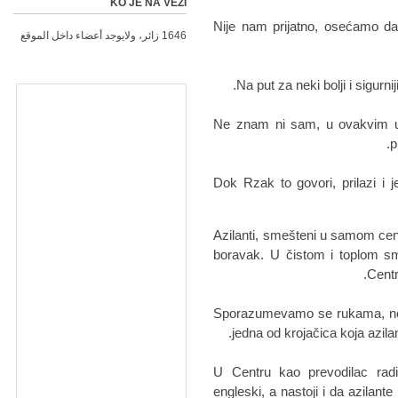
KO JE NA VEZI
- Nije nam prijatno, osećamo d
1646 زائر، ولايوجد أعضاء داخل الموقع
Na put za neki bolji i sigurni
- Ne znam ni sam, u ovakvim 
p
Dok Rzak to govori, prilazi i 
Azilanti, smešteni u samom cent
boravak. U čistom i toplom sm
Centr
- Sporazumevamo se rukama, n
jedna od krojačica koja azi
U Centru kao prevodilac radi
engleski, a nastoji i da azilan