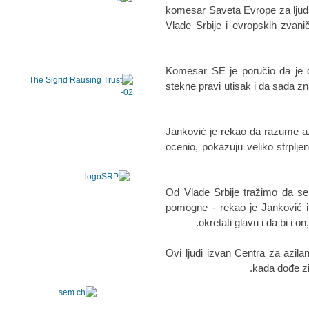
komesar Saveta Evrope za ljuds
Vlade Srbije i evropskih zvan
Komesar SE je poručio da je d
stekne pravi utisak i da sada z
Janković je rekao da razume azi
ocenio, pokazuju veliko strplje
- Od Vlade Srbije tražimo da s
pomogne - rekao je Janković i
okretati glavu i da bi i on,
- Ovi ljudi izvan Centra za az
kada dođe zi