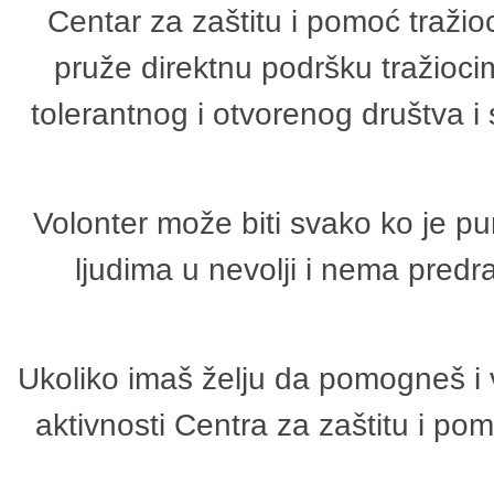
Centar za zaštitu i pomoć tražio
pruže direktnu podršku tražioci
tolerantnog i otvorenog društva i
Volonter može biti svako ko je p
ljudima u nevolji i nema predr
Ukoliko imaš želju da pomogneš i 
aktivnosti Centra za zaštitu i p