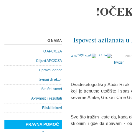
OČEK
Ispovest azilanata 
O NAMA
O APC/CZA
Ciljevi APC/CZA
Twitter
Upravni odbor
Izvršni direktor
Dvadesetogodišnji Abdu Rzak i
Stručni savet
koji je trenutno utočište i spas
severne Afrike, Grčke i Crne Go
Aktivnosti i rezultati
Bliski linkovi
- Sve što tražim jeste da, kad
sklonim i gde da spavam - obj
PRAVNA POMOĆ