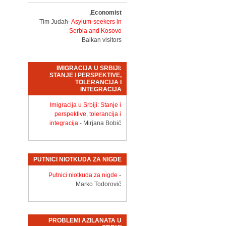
Economist,
Tim Judah-
Asylum-seekers in
Serbia and Kosovo
Balkan visitors
IMIGRACIJA U SRBIJI:
STANJE I PERSPEKTIVE,
TOLERANCIJA I
INTEGRACIJA
Imigracija u Srbiji: Stanje i
perspektive, tolerancija i
integracija
- Mirjana Bobić
PUTNICI NIOTKUDA ZA NIGDE
Putnici niotkuda za nigde
-
Marko Todorović
PROBLEMI AZILANATA U