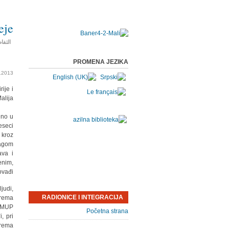
eje
التفا
PROMENA JEZIKA
.2013.
ije i
аlijа.
eno u
eseci
 kroz
lаgom
аvа i
enim,
vаđi.
judi,
RADIONICE I INTEGRACIJA
premа
, MUP
Početna strana
, pri
premа