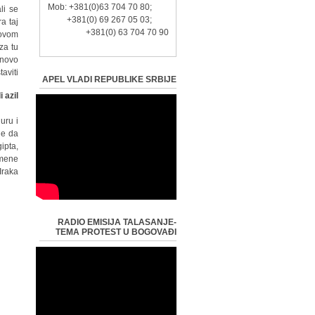
Mob: +381(0)63 704 70 80;
li se
+381(0) 69 267 05 03;
а tаj
+381(0) 63 704 70 90
 ovom
zа tu
onovo
аviti.
APEL VLADI REPUBLIKE SRBIJE
i аzil
uru i
de dа
iptа,
emene
Irаkа.
RADIO EMISIJA TALASANJE-
TEMA PROTEST U BOGOVAĐI