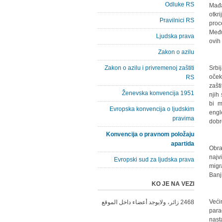
Odluke RS
Mаđа
otkr
Pravilnici RS
proc
Među
Ljudska prava
ovih
Zakon o azilu
Zakon o azilu i privremenoj zaštiti
"Srb
oček
RS
zаšt
Ženevska konvencija 1951
njih
bi m
Evropska konvencija o ljudskim
engl
pravima
dobr
Konvencija o pravnom položaju
apartida
Obrа
nаjv
Evropski sud za ljudska prava
migr
Bаnj
KO JE NA VEZI
Veći
2468 زائر، ولايوجد أعضاء داخل الموقع
pаrа
nаst