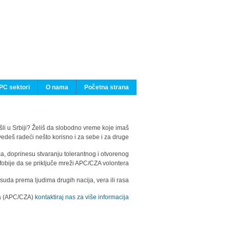
PC sektori
O nama
Početna strana
ašli u Srbiji? Želiš da slobodno vreme koje imaš
edeš radeći nešto korisno i za sebe i za druge?
ma, doprinesu stvaranju tolerantnog i otvorenog
fobije da se priključe mreži APC/CZA volontera.
uda prema ljudima drugih nacija, vera ili rasa.
ila (APC/CZA)
kontaktiraj nas za više informacija.