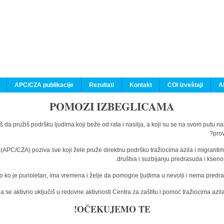
APC/CZA publikacije
Rezultati
Kontakt
COI izveštaji
A
POMOZI IZBEGLICAMA
š da pružiš podršku ljudima koji beže od rata i nasilja, a koji su se na svom putu n
prov
a (APC/CZA) poziva sve koji žele pruže direktnu podršku tražiocima azila i migranti
društva i suzbijanju predrasuda i kseno
o ko je punoletan, ima vremena i želje da pomogne ljudima u nevolji i nema predras
 se aktivno uključiš u redovne aktivnosti Centra za zaštitu i pomoć tražiocima az
OČEKUJEMO TE!