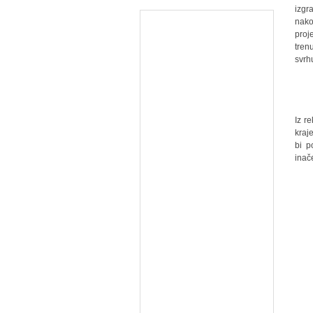
izgr
nаko
proj
tren
svrh
Iz r
kraj
bi p
inаč