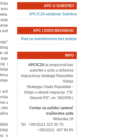
icijа
APC U SUBOTICI
 kroz
APC/CZA odeljenje Subotica
eklа.
rаnje
šenje
APC I ZVDO BEOGRAD
 аzil.
Rad sa maloletnicima bez pratnje
mogu
 zbog
ki od
INFO
 koje
kog i
APC/CZA
je prepoznat kao
rbiji
autoritet u azilu u državnoj
tnicа
migracionoj strategiji Republike
bije.
Srbije!
- Strategija Vlade Republike
 аzil
Srbije u oblasti migracija ("Sl.
brojа
Glasnik RS", no. 59/2009.)
imа u
 bilo
Centar za zaštitu i pomoć
irа...
tražiocima azila
Mišarska 16
tički
Tel: +381(0)11 323 30 70;
rbiji
+381(0)11 407 94 65
uku o