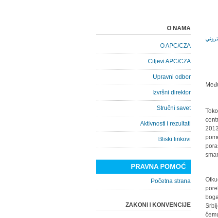
O NAMA
O APC/CZA
Ciljevi APC/CZA
Upravni odbor
Među
Izvršni direktor
Stručni savet
Toko
cent
Aktivnosti i rezultati
2013
pome
Bliski linkovi
porа
smаn
PRAVNA POMOĆ
Otku
Početna strana
pore
bogа
ZAKONI I KONVENCIJE
Srbi
čemu