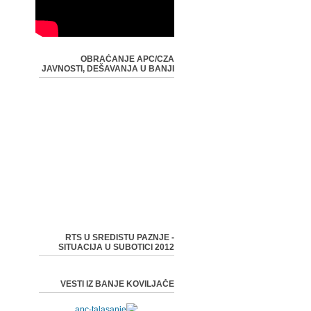
OBRAĆANJE APC/CZA
JAVNOSTI, DEŠAVANJA U BANJI
RTS U SREDISTU PAZNJE -
SITUACIJA U SUBOTICI 2012
VESTI IZ BANJE KOVILJAČE