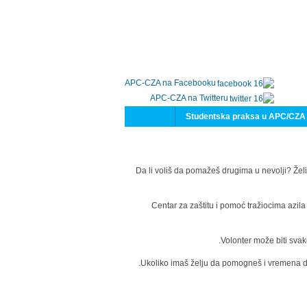
APC-CZA na Facebooku
APC-CZA na Twitteru
Studentska praksa u APC/CZA
Da li voliš da pomažeš drugima u nevolji? Želi
Centar za zaštitu i pomoć tražiocima azil
Volonter može biti svak
Ukoliko imaš želju da pomogneš i vremena da