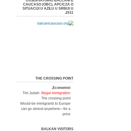
OSSERVATORIO BALCANI E
CAUCASO (OBC), APC/CZA O
SITUACIJI U AZILU U SRBIJI U
2011.
THE CROSSING POINT
Economist,
Tim Judah-
Illegal immigration
The crossing point
Would-be immigrants to Europe
can go almost anywhere—for a
price
BALKAN VISITORS