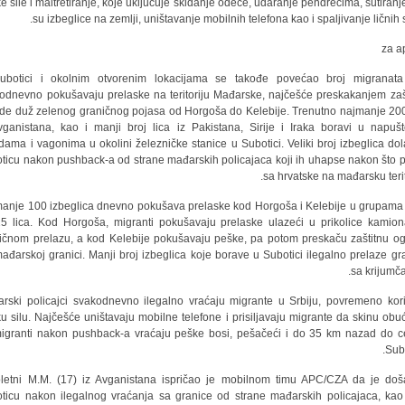
čke sile i maltretiranje, koje uključuje skidanje odeće, udaranje pendrecima, šutiranj
su izbeglice na zemlji, uništavanje mobilnih telefona kao i spaljivanje ličnih s
botici i okolnim otvorenim lokacijama se takođe povećao broj migranata
odnevno pokušavaju prelaske na teritoriju Mađarske, najčešće preskakanjem zaš
de duž zelenog graničnog pojasa od Horgoša do Kelebije. Trenutno najmanje 200
vganistana, kao i manji broj lica iz Pakistana, Sirije i Iraka boravi u napuš
dama i vagonima u okolini železničke stanice u Subotici. Veliki broj izbeglica dol
ticu nakon pushback-a od strane mađarskih policajaca koji ih uhapse nakon što 
sa hrvatske na mađarsku terito
anje 100 izbeglica dnevno pokušava prelaske kod Horgoša i Kelebije u grupama
5 lica. Kod Horgoša, migranti pokušavaju prelaske ulazeći u prikolice kamio
ičnom prelazu, a kod Kelebije pokušavaju peške, pa potom preskaču zaštitnu o
ađarskoj granici. Manji broj izbeglica koje borave u Subotici ilegalno prelaze gr
sa krijumča
rski policajci svakodnevno ilegalno vraćaju migrante u Srbiju, povremeno kori
čku silu. Najčešće uništavaju mobilne telefone i prisiljavaju migrante da skinu obuć
igranti nakon pushback-a vraćaju peške bosi, pešačeći i do 35 km nazad do c
Subo
letni M.M. (17) iz Avganistana ispričao je mobilnom timu APC/CZA da je do
ticu nakon ilegalnog vraćanja sa granice od strane mađarskih policajaca, kao