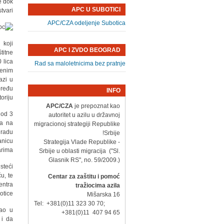
e dok
APC U SUBOTICI
tvari.
APC/CZA odeljenje Subotica
 koji
APC I ZVDO BEOGRAD
titne
 lica
Rad sa maloletnicima bez pratnje
tenim
azi u
pređu
INFO
riju.
APC/CZA
je prepoznat kao
 od 3
autoritet u azilu u državnoj
na na
migracionoj strategiji Republike
gradu
Srbije!
anicu
- Strategija Vlade Republike
rima.
Srbije u oblasti migracija ("Sl.
Glasnik RS", no. 59/2009.)
steći
u, te
Centar za zaštitu i pomoć
entra
tražiocima azila
tice.
Mišarska 16
Tel: +381(0)11 323 30 70;
šao u
+381(0)11 407 94 65
 i da