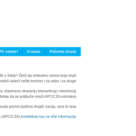
PC sektori
O nama
Početna strana
ašli u Srbiji? Želiš da slobodno vreme koje imaš
edeš radeći nešto korisno i za sebe i za druge?
ma, doprinesu stvaranju tolerantnog i otvorenog
fobije da se priključe mreži APC/CZA volontera.
uda prema ljudima drugih nacija, vera ili rasa.
ila (APC/CZA)
kontaktiraj nas za više informacija.