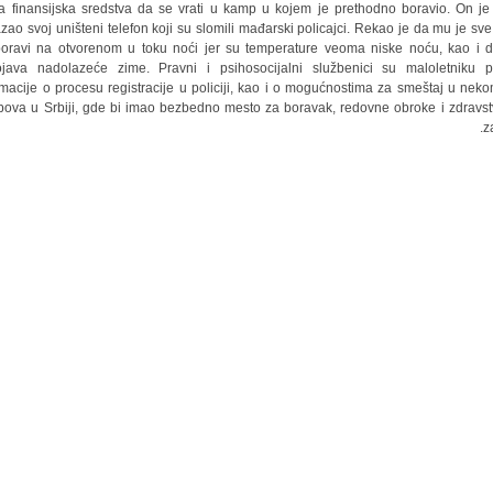
 finansijska sredstva da se vrati u kamp u kojem je prethodno boravio. On je
zao svoj uništeni telefon koji su slomili mađarski policajci. Rekao je da mu je sve
oravi na otvorenom u toku noći jer su temperature veoma niske noću, kao i 
ojava nadolazeće zime. Pravni i psihosocijalni službenici su maloletniku pr
rmacije o procesu registracije u policiji, kao i o mogućnostima za smeštaj u nek
ova u Srbiji, gde bi imao bezbedno mesto za boravak, redovne obroke i zdravs
za