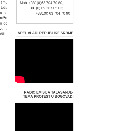
 timu
Mob: +381(0)63 704 70 80;
 teže
+381(0) 69 267 05 03;
da se
+381(0) 63 704 70 90
užili
om od
tvenu
APEL VLADI REPUBLIKE SRBIJE
štitu.
RADIO EMISIJA TALASANJE-
TEMA PROTEST U BOGOVAĐI