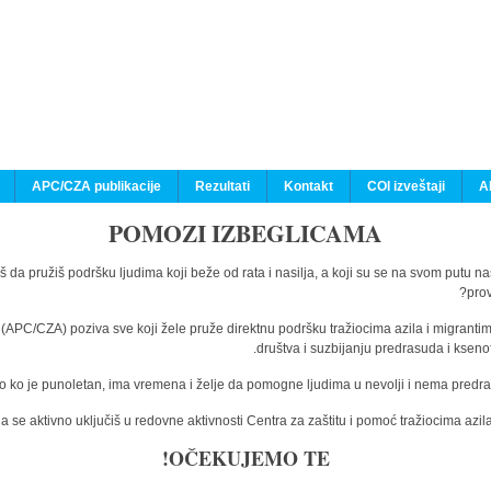
APC/CZA publikacije
Rezultati
Kontakt
COI izveštaji
A
POMOZI IZBEGLICAMA
š da pružiš podršku ljudima koji beže od rata i nasilja, a koji su se na svom putu n
prov
a (APC/CZA) poziva sve koji žele pruže direktnu podršku tražiocima azila i migranti
društva i suzbijanju predrasuda i kseno
o ko je punoletan, ima vremena i želje da pomogne ljudima u nevolji i nema predras
 se aktivno uključiš u redovne aktivnosti Centra za zaštitu i pomoć tražiocima az
OČEKUJEMO TE!