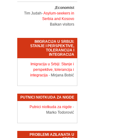
Economist,
Tim Judah-
Asylum-seekers in
Serbia and Kosovo
Balkan visitors
IMIGRACIJA U SRBIJI:
STANJE I PERSPEKTIVE,
TOLERANCIJA I
INTEGRACIJA
Imigracija u Srbiji: Stanje i
perspektive, tolerancija i
integracija
- Mirjana Bobić
PUTNICI NIOTKUDA ZA NIGDE
Putnici niotkuda za nigde
-
Marko Todorović
PROBLEMI AZILANATA U