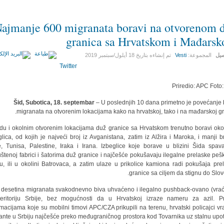
ajmanje 600 migranata boravi na otvorenom 
granica sa Hrvatskom i Mađars
صيل
المجموعة:
Vesti
تم إنشاءه بتاريخ
18 أيلول/سبتمبر 2019
Twitter
Priredio: APC Foto
Šid, Subotica, 18. septembar
– U poslednjih 10 dana primetno je povećanje 
migranata na otvorenim lokacijama kako na hrvatskoj, tako i na mađarskoj gra
du i okolnim otvorenim lokacijama duž granice sa Hrvatskom trenutno boravi ok
glica, od kojih je najveći broj iz Avganistana, zatim iz Alžira i Maroka, i manji br
je, Tunisa, Palestine, Iraka i Irana. Izbeglice koje borave u blizini Šida spav
štenoj fabrici i šatorima duž granice i najčešće pokušavaju ilegalne prelaske peš
u, ili u okolini Batrovaca, a zatim ulaze u prikolice kamiona radi pokušaja pre
granice sa ciljem da stignu do Slove
 desetina migranata svakodnevno biva uhvaćeno i ilegalno pushback-ovano (vra
eritoriju Srbije, bez mogućnosti da u Hrvatskoj izraze nameru za azil. 
rmacijama koje su mobilni timovi APC/CZA prikupili na terenu, hrvatski policajci vr
ante u Srbiju najčešće preko međugraničnog prostora kod Tovarnika uz stalnu upo