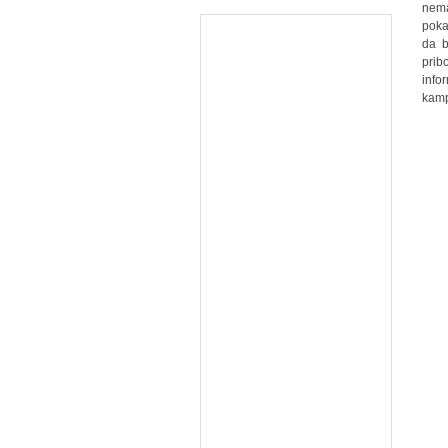
nema
poka
da b
prib
info
kamp