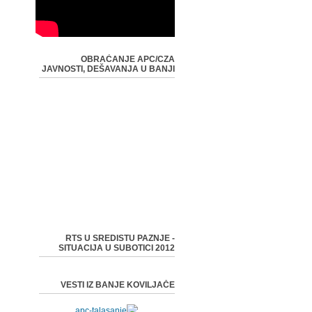
OBRAĆANJE APC/CZA
JAVNOSTI, DEŠAVANJA U BANJI
RTS U SREDISTU PAZNJE -
SITUACIJA U SUBOTICI 2012
VESTI IZ BANJE KOVILJAČE