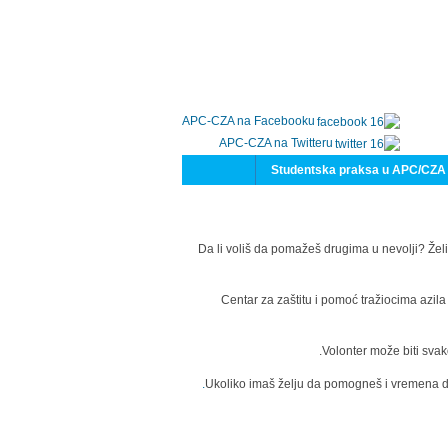
APC-CZA na Facebooku
APC-CZA na Twitteru
Studentska praksa u APC/CZA
Da li voliš da pomažeš drugima u nevolji? Želi
Centar za zaštitu i pomoć tražiocima azil
Volonter može biti svak
Ukoliko imaš želju da pomogneš i vremena da