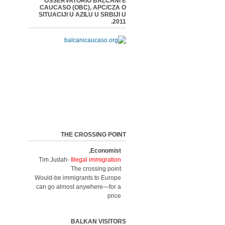
OSSERVATORIO BALCANI E
CAUCASO (OBC), APC/CZA O
SITUACIJI U AZILU U SRBIJI U
2011.
THE CROSSING POINT
Economist,
Tim Judah-
Illegal immigration
The crossing point
Would-be immigrants to Europe
can go almost anywhere—for a
price
BALKAN VISITORS