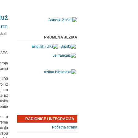
duž
kom
التفا
PROMENA JEZIKA
: APC
broja
nici.
o 400
oj iz
aju u
ke uz
laska
nije.
ćeno)
RADIONICE I INTEGRACIJA
Prema
Početna strana
aćaju
trebu