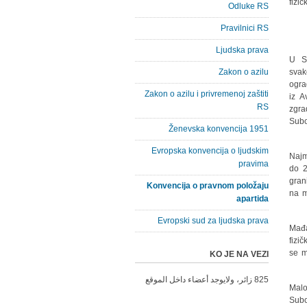
fizi
Odluke RS
Pravilnici RS
Ljudska prava
U Su
Zakon o azilu
svak
ogra
Zakon o azilu i privremenoj zaštiti
iz A
RS
zgra
Subo
Ženevska konvencija 1951
Evropska konvencija o ljudskim
Najm
pravima
do 2
gran
Konvencija o pravnom položaju
na m
apartida
Evropski sud za ljudska prava
Mađa
fizi
se m
KO JE NA VEZI
825 زائر، ولايوجد أعضاء داخل الموقع
Malo
Subo