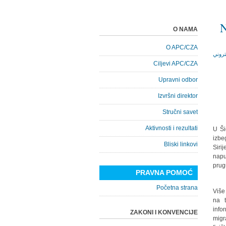
N
O NAMA
O APC/CZA
Ciljevi APC/CZA
Upravni odbor
Izvršni direktor
Stručni savet
Aktivnosti i rezultati
U Ši
izbe
Bliski linkovi
Siri
napu
prug
PRAVNA POMOĆ
Početna strana
Više
na t
info
ZAKONI I KONVENCIJE
migr