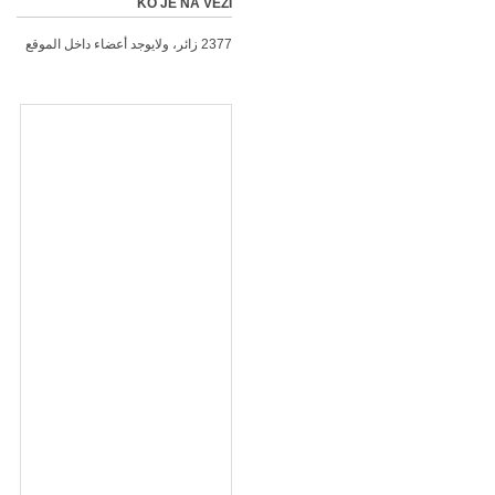
KO JE NA VEZI
2377 زائر، ولايوجد أعضاء داخل الموقع