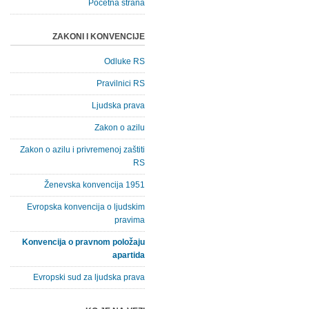
Početna strana
ZAKONI I KONVENCIJE
Odluke RS
Pravilnici RS
Ljudska prava
Zakon o azilu
Zakon o azilu i privremenoj zaštiti
RS
Ženevska konvencija 1951
Evropska konvencija o ljudskim
pravima
Konvencija o pravnom položaju
apartida
Evropski sud za ljudska prava