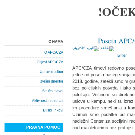
OČEK
Poseta APC/
O NAMA
O APC/CZA
Twitter
Ciljevi APC/CZA
APC/CZA timovi redovno pose
Upravni odbor
jedne od poseta naseg socijalno
2018. godine, zatekli smo migr
Izvršni direktor
bez policijskih potvrda i jako
Stručni savet
položaju. Većinom su direktno
Aktivnosti i rezultati
uslove u kampu, neki su izraz
im procedure smeštanja u kam
Bliski linkovi
Uzimali smo podatke od malol
nadležni Centar za socijalni rad
PRAVNA POMOĆ
nad maloletnicima bez pratnje i r