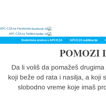
APC-CZA na Facebooku
APC-CZA na Twitteru
Studentska praksa u APC/CZA
APC/CZA publikacije
POMOZI 
Da li voliš da pomažeš drugima 
koji beže od rata i nasilja, a koji
slobodno vreme koje imaš pro