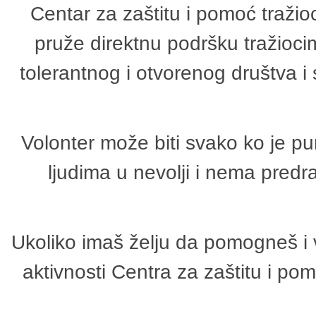
Centar za zaštitu i pomoć tražio
pruže direktnu podršku tražioci
tolerantnog i otvorenog društva i
Volonter može biti svako ko je p
ljudima u nevolji i nema predr
Ukoliko imaš želju da pomogneš i 
aktivnosti Centra za zaštitu i p