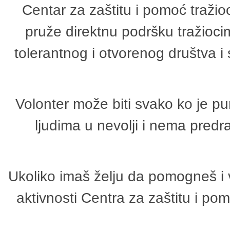
Centar za zaštitu i pomoć tražio
pruže direktnu podršku tražioci
tolerantnog i otvorenog društva i
Volonter može biti svako ko je p
ljudima u nevolji i nema predr
Ukoliko imaš želju da pomogneš i 
aktivnosti Centra za zaštitu i p