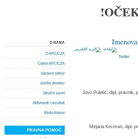
OČEK
Imenovan
O NAMA
O APC/CZA
Twitter
Ciljevi APC/CZA
Upravni odbor
Izvršni direktor
Stručni savet
Aktivnosti i rezultati
Bliski linkovi
PRAVNA POMOĆ