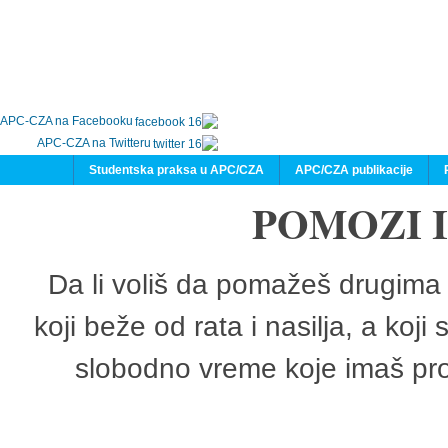
APC-CZA na Facebooku
APC-CZA na Twitteru
Studentska praksa u APC/CZA
APC/CZA publikacije
POMOZI 
Da li voliš da pomažeš drugima 
koji beže od rata i nasilja, a koji
slobodno vreme koje imaš pro