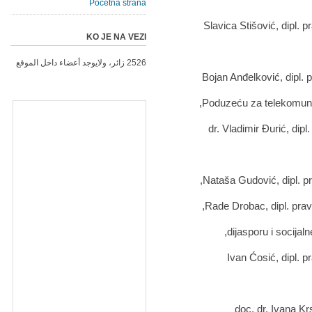
Početna strana
KO JE NA VEZI
2526 زائر، ولايوجد أعضاء داخل الموقع
Poduzeću za telekomunik
dijasporu i socija