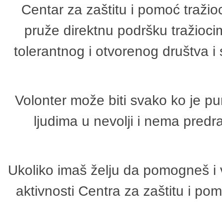
Centar za zaštitu i pomoć tražio
pruže direktnu podršku tražioci
tolerantnog i otvorenog društva i
Volonter može biti svako ko je p
ljudima u nevolji i nema predr
Ukoliko imaš želju da pomogneš i 
aktivnosti Centra za zaštitu i p