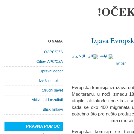
OČEK
Izjava Evrops
O NAMA
O APC/CZA
Ciljevi APC/CZA
Twitter
Upravni odbor
Izvršni direktor
Evropska komisija izražava do
Stručni savet
Mediteranu, u noći između 18
Aktivnosti i rezultati
utopilo, ali takođe i one koja s
kada se oko 400 migranata uto
Bliski linkovi
potrebno što pre nešto preduzeti
ima i moral
PRAVNA POMOĆ
Evropska komisija se trenu