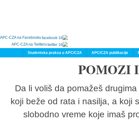
APC-CZA na Facebooku
APC-CZA na Twitteru
Studentska praksa u APC/CZA
APC/CZA publikacije
POMOZI 
Da li voliš da pomažeš drugima 
koji beže od rata i nasilja, a koji
slobodno vreme koje imaš pro