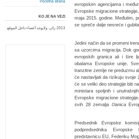
Početna strana
evropskim agencijama i međuna
Evropske migracione strategije,
KO JE NA VEZI
maja 2015. godine. Međutim, pot
se spreče dalje nesreće i gubita
2013 زائر، ولايوجد أعضاء داخل الموقع
Jedini način da se promeni tren
sa uzorcima migracija. Dok god p
evropskih granica ali i šire 
obalama Evropske unije. Sve 
tranzitne zemlje ne preduzmu ak
će nastavljati da rizikuju svoj
će se veliki deo strategije bit
ministara spoljnih i unutrašnj
Evropske migracione strategije.
svih 28 zemalja članica Evrop
Predsednik Evropske komisi
podpredsednika Evropske 
predstavnicu EU, Federiku Moge