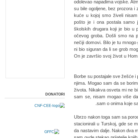
odolevao napadima vojske. Atmo
su bile ogoljene, bez prozora i
kuće u kojoj smo živeli nisa
pošto je i ona postala samo 
školskih drugara koji je bio 
očevog groba. Došli smo na po
nečiji domovi. Bilo je tu mno
ni bio siguran da li se grob moga
On je završio svoj život u Homs
Borbe su postajale sve žešće i p
njima. Mogao sam da se borim,
života. Nikakva osveta mi ne bi 
DONATORI
sam se, nisam mogao više da o
sam o onima koje sam
Ubrzo nakon toga sam sa porodi
stacionirali u Turskoj, gde se m
da nastavim dalje. Nakon dva m
sam ovde stekao prijatelje kojih