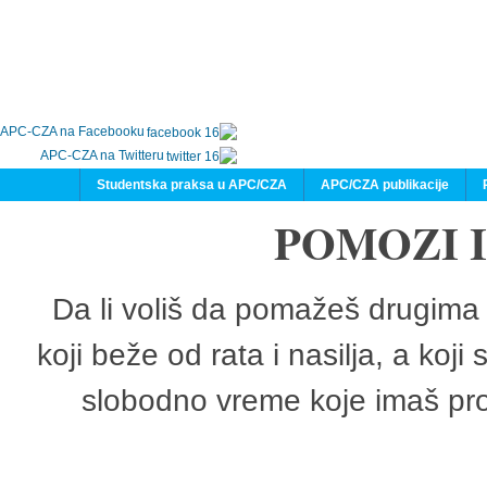
APC-CZA na Facebooku
APC-CZA na Twitteru
Studentska praksa u APC/CZA
APC/CZA publikacije
POMOZI 
Da li voliš da pomažeš drugima 
koji beže od rata i nasilja, a koji
slobodno vreme koje imaš pro