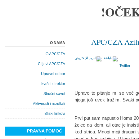
OČEK
APC/CZA Azilne
O NAMA
O APC/CZA
Ciljevi APC/CZA
Twitter
Upravni odbor
Izvršni direktor
Upravo to pitanje mi se već g
Stručni savet
njega još uvek tražim. Svaki 
Aktivnosti i rezultati
Bliski linkovi
Prvi put sam napustio Homs 20
želeo da idem, ali otac je insis
PRAVNA POMOĆ
kod strica. Mnogi moji drugari s
osećao kao izdajica. U tom tre