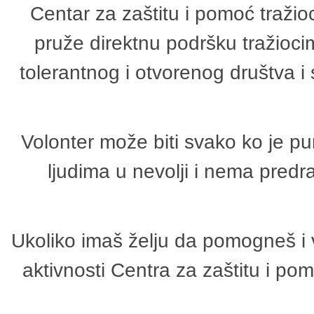
Centar za zaštitu i pomoć tražio
pruže direktnu podršku tražioci
tolerantnog i otvorenog društva i
Volonter može biti svako ko je p
ljudima u nevolji i nema predr
Ukoliko imaš želju da pomogneš i 
aktivnosti Centra za zaštitu i p