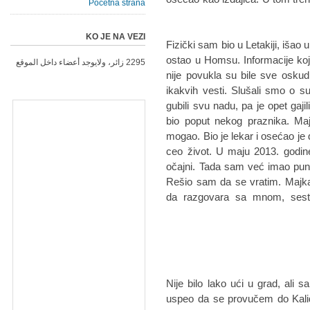
Početna strana
KO JE NA VEZI
Fizički sam bio u Letakiji, išao u
ostao u Homsu. Informacije koje
2295 زائر، ولايوجد أعضاء داخل الموقع
nije povukla su bile sve oskud
ikakvih vesti. Slušali smo o s
gubili svu nadu, pa je opet gaji
bio poput nekog praznika. Majk
mogao. Bio je lekar i osećao je
ceo život. U maju 2013. godine
očajni. Tada sam već imao pun
Rešio sam da se vratim. Majka 
da razgovara sa mnom, sestr
Nije bilo lako ući u grad, ali 
uspeo da se provučem do Kalidi