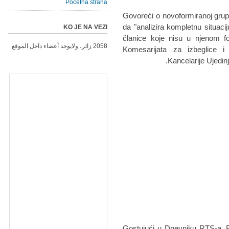
Početna strana
Govoreći o novoformiranoj grupi
da "analizira kompletnu situaciju
KO JE NA VEZI
članice koje nisu u njenom 
2058 زائر، ولايوجد أعضاء داخل الموقع
Komesarijata za izbeglice i 
Kancelarije Ujedinj
Gostujući u Dnevniku RTS-a, B