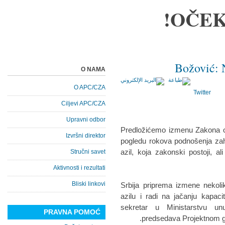
OČEK
Božović: 
O NAMA
O APC/CZA
Twitter
Ciljevi APC/CZA
Upravni odbor
Predložićemo izmenu Zakona o a
Izvršni direktor
pogledu rokova podnošenja zaht
azil, koja zakonski postoji, 
Stručni savet
Aktivnosti i rezultati
Bliski linkovi
Srbija priprema izmene nekol
azilu i radi na jačanju kapacit
sekretar u Ministarstvu unu
PRAVNA POMOĆ
predsedava Projektnom gru