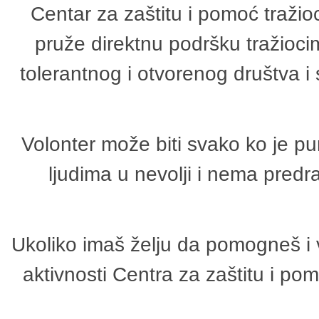
Centar za zaštitu i pomoć tražio
pruže direktnu podršku tražioci
tolerantnog i otvorenog društva i
Volonter može biti svako ko je p
ljudima u nevolji i nema predr
Ukoliko imaš želju da pomogneš i 
aktivnosti Centra za zaštitu i p