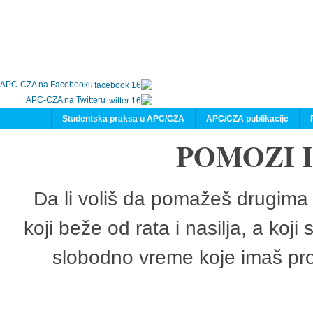
APC-CZA na Facebooku
APC-CZA na Twitteru
Studentska praksa u APC/CZA
APC/CZA publikacije
POMOZI 
Da li voliš da pomažeš drugima 
koji beže od rata i nasilja, a koji
slobodno vreme koje imaš pro