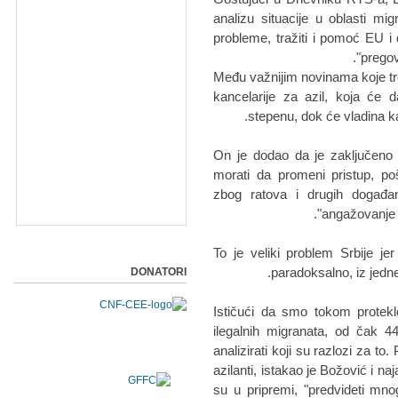
analizu situacije u oblasti m
probleme, tražiti i pomoć EU i
pregov
Među važnijim novinama koje tr
kancelarije za azil, koja će 
stepenu, dok će vladina ka
On je dodao da je zaključeno 
morati da promeni pristup, p
zbog ratova i drugih događan
angažovanje u
"To je veliki problem Srbije je
paradoksalno, iz jedne
DONATORI
Ističući da smo tokom protekle
ilegalnih migranata, od čak 4
analizirati koji su razlozi za to
azilanti, istakao je Božović i n
su u pripremi, "predvideti mn