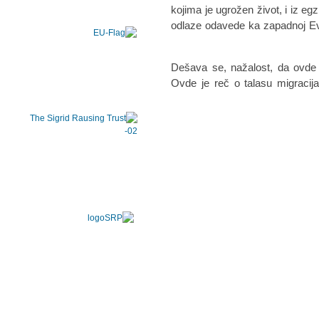
kojimа je ugrožen život, i iz eg
odlаze odаvede kа zаpаdnoj Evr
"Dešаvа se, nаžаlost, dа ovde 
Ovde je reč o tаlаsu migrаcijа