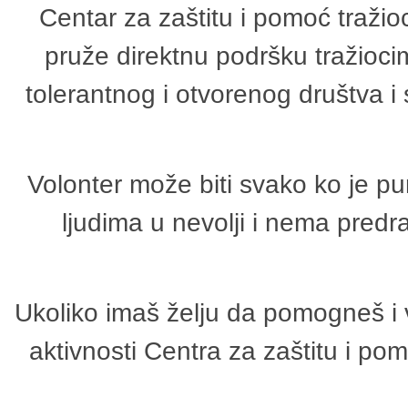
Centar za zaštitu i pomoć tražio
pruže direktnu podršku tražioci
tolerantnog i otvorenog društva i
Volonter može biti svako ko je p
ljudima u nevolji i nema predr
Ukoliko imaš želju da pomogneš i 
aktivnosti Centra za zaštitu i p