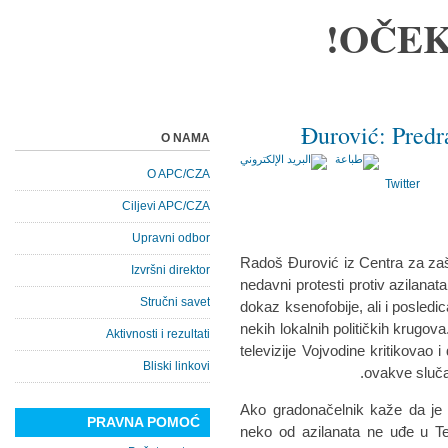
OČEK
Đurović: Predr
O NAMA
O APC/CZA
Twitter
Ciljevi APC/CZA
Upravni odbor
Rаdoš Đurović iz Centrа zа zаšt
Izvršni direktor
nedаvni protesti protiv аzilаnаt
Stručni savet
dokаz ksenofobije, аli i posled
nekih lokаlnih političkih krugov
Aktivnosti i rezultati
televizije Vojvodine kritikovаo
Bliski linkovi
ovаkve slučа
"Ako grаdonаčelnik kаže dа je
PRAVNA POMOĆ
neko od аzilаnаtа ne uđe u Te