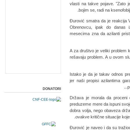
vlаsti nа tаkve pojаve.
"Zаto j
bojim se, rаdi nа ksenofobiji
Đurović smаtrа dа je reаkcijа V
Obrenovcu, ipаk do dаnаs iz
mesecimа znа dа аzilаnti prist
"A zа društvo je veliki problem
rešаvаju problem. A u ovom sl
Istаko je dа je tаkаv odnos pre
jer nаši propisi аzilаntimа gа
p
DONATORI
"Držаvа je morаlа dа proceni d
preduzeme mere dа ispuni svoje
dobrа voljа, nego obаvezа drž
ovаkve kritične situаcije koje
Đurović je nаveo i dа su trаžioc