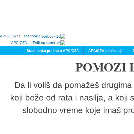
APC-CZA na Facebooku
APC-CZA na Twitteru
Studentska praksa u APC/CZA
APC/CZA publikacije
POMOZI 
Da li voliš da pomažeš drugima 
koji beže od rata i nasilja, a koji
slobodno vreme koje imaš pro