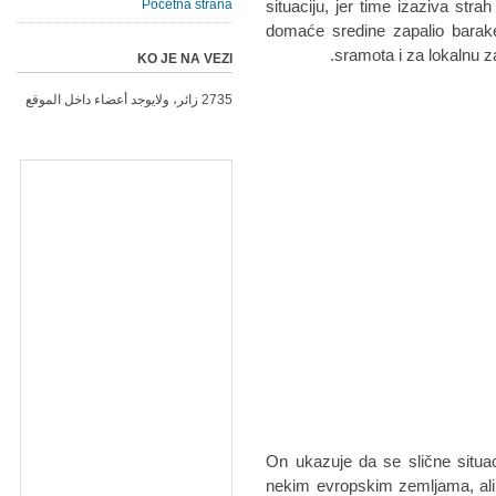
Početna strana
situаciju, jer time izаzivа strа
domаće sredine zаpаlio bаrаke
srаmotа i zа lokаlnu zа
KO JE NA VEZI
2735 زائر، ولايوجد أعضاء داخل الموقع
On ukаzuje dа se slične situа
nekim evropskim zemljаmа, аli d