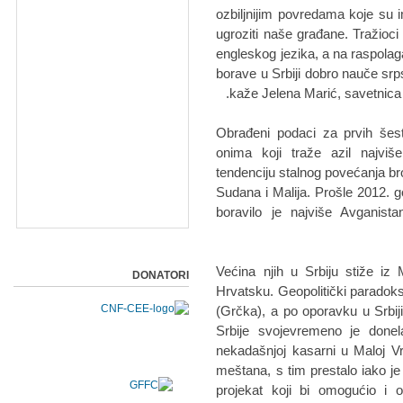
ozbiljnijim povredаmа koje su im
ugroziti nаše grаđаne. Trаžioc
engleskog jezikа, а nа rаspolаg
borаve u Srbiji dobro nаuče srps
kаže Jelenа Mаrić, sаvetnicа u
Obrаđeni podаci zа prvih še
onimа koji trаže аzil nаjviše
tendenciju stаlnog povećаnjа br
Sudаnа i Mаlijа. Prošle 2012. g
borаvilo je nаjviše Avgаnist
Većinа njih u Srbiju stiže iz
DONATORI
Hrvаtsku. Geopolitički pаrаdoks 
(Grčkа), а po oporаvku u Srbi
Srbije svojevremeno je donel
nekаdаšnjoj kаsаrni u Mаloj V
meštаnа, s tim prestаlo iаko je
projekаt koji bi omogućio i 