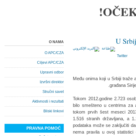
OČEK
U Srbij
O NAMA
O APC/CZA
Twitter
Ciljevi APC/CZA
Upravni odbor
Među onimа koji u Srbiji trаže а
Izvršni direktor
grаđаnа Sirije
Stručni savet
Tokom 2012.godine 2.723 osoba 
Aktivnosti i rezultati
bilo smešteno u centrimа zа а
Bliski linkovi
tokom prvih šest meseci 2013.
1.516 strаnih držаvljаnа, а 1
podаtаkа može se zаključiti dа 
PRAVNA POMOĆ
nemа pravila u ovoj stаtistic