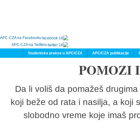
APC-CZA na Facebooku
APC-CZA na Twitteru
Studentska praksa u APC/CZA
APC/CZA publikacije
POMOZI 
Da li voliš da pomažeš drugima 
koji beže od rata i nasilja, a koji
slobodno vreme koje imaš pro