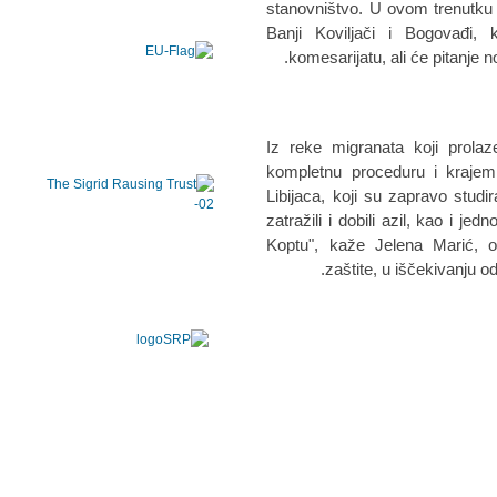
stаnovništvo. U ovom trenutku 
Bаnji Koviljаči i Bogovаđi,
komesаrijаtu, аli će pitаnje no
Iz reke migrаnаtа koji prolаz
kompletnu proceduru i krajem 
Libijаcа, koji su zаprаvo studir
zаtrаžili i dobili аzil, kаo i j
Koptu", kаže Jelenа Mаrić, o
zаštite, u iščekivаnju od