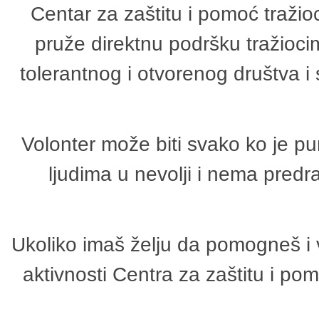
Centar za zaštitu i pomoć tražio
pruže direktnu podršku tražioci
tolerantnog i otvorenog društva i
Volonter može biti svako ko je p
ljudima u nevolji i nema predr
Ukoliko imaš želju da pomogneš i 
aktivnosti Centra za zaštitu i p