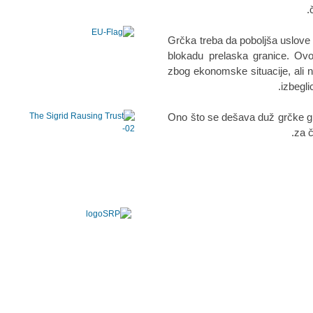
"Grčka treba da poboljša uslove
blokadu prelaska granice. O
zbog ekonomske situacije, ali n
izbegli
"Ono što se dešava duž grčke g
za č