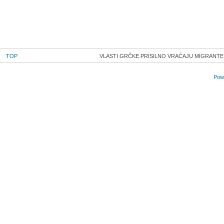
TOP
VLASTI GRČKE PRISILNO VRAĆAJU MIGRANTE 
Powe