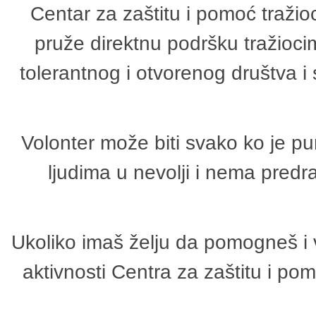
Centar za zaštitu i pomoć tražio
pruže direktnu podršku tražioci
tolerantnog i otvorenog društva i
Volonter može biti svako ko je p
ljudima u nevolji i nema predr
Ukoliko imaš želju da pomogneš i 
aktivnosti Centra za zaštitu i p