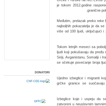
je tokom 2012.godine raspore
granične pol
Međutim, prelazak preko reke 
najboljhih pokazatelja je da s
više od 100 ljudi, uključujući 
Tokom letnjih meseci sa pobol
ljudi koji pokušavaju da pređu
Siriji, Avganistanu, Somaliji i I
se očekuje povećanje broja lju
DONATORI
Ujedno izbeglice i migranti k
grčke granice se suočavaju
Izbeglice koje i uspeju da 
zatvoreni u neuslovnim tamnim