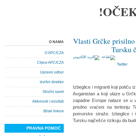
OČEK
Vlasti Grčke prisilno
O NAMA
Tursku č
O APC/CZA
Ciljevi APC/CZA
Twitter
Upravni odbor
Izvršni direktor
Izbeglice i migranti koji potiču 
Stručni savet
Avganistan a koji ulaze u Grč
zapadne Evrope nalaze se u ve
Aktivnosti i rezultati
prisilno vraćeni na teritoriju 
Bliski linkovi
pomorske straže. Izbeglice i i
Tursku najčešće rizikuju da budu
PRAVNA POMOĆ