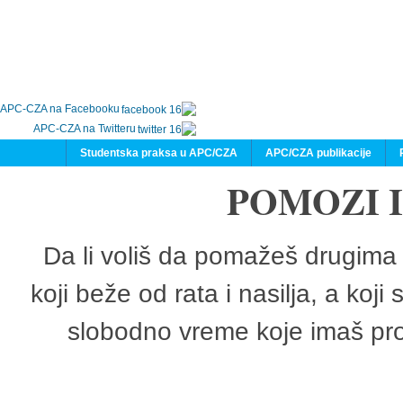
APC-CZA na Facebooku
APC-CZA na Twitteru
Studentska praksa u APC/CZA
APC/CZA publikacije
POMOZI 
Da li voliš da pomažeš drugima 
koji beže od rata i nasilja, a koji
slobodno vreme koje imaš pro