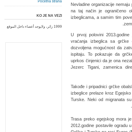
Početna strana
Nevladine organizacije nemaju p
na taj način je ograničeno 
KO JE NA VEZI
izbeglicama, a samim tim pove
zeml
1999 زائر، ولايوجد أعضاء داخل الموقع
"U prvoj polovini 2013.godine j
vraćanja izbeglica sa grčke 
dozvoljena mogućnost da zatraž
ispitaju. To pokazuje da grčk
uprkos činjenici da je ona nezak
Jezerc Tigani, zamenica dir
Takođe i pripadnici grčke obals
izbeglice prelaze kroz Egejsko 
Turske. Neki od migranata su 
Trasa preko egejskog mora je 
2012.godine postavile ogradu u
Grčke i Turske na reci Evros (