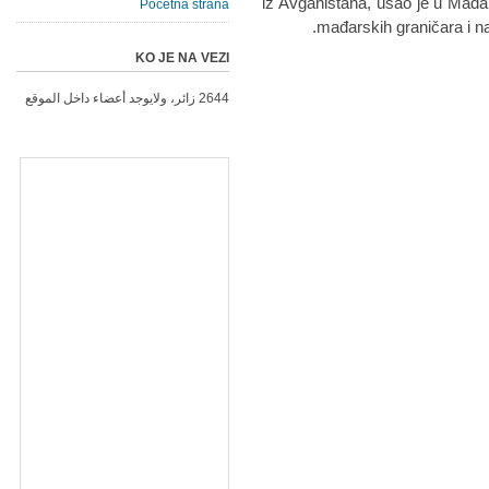
iz Avganistana, ušao je u Mađa
Početna strana
mađarskih graničara i nas
KO JE NA VEZI
2644 زائر، ولايوجد أعضاء داخل الموقع