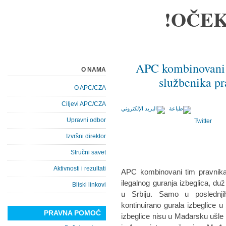
OČEK
APC kombinovani t
O NAMA
službenika pr
O APC/CZA
Ciljevi APC/CZA
Upravni odbor
Twitter
Izvršni direktor
Stručni savet
Aktivnosti i rezultati
APC kombinovani tim pravnika i
ilegalnog guranja izbeglica, 
Bliski linkovi
u Srbiju. Samo u poslednjih
kontinuirano gurala izbeglice u
PRAVNA POMOĆ
izbeglice nisu u Mađarsku ušle 