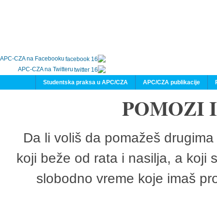
APC-CZA na Facebooku
APC-CZA na Twitteru
Studentska praksa u APC/CZA
APC/CZA publikacije
POMOZI 
Da li voliš da pomažeš drugima 
koji beže od rata i nasilja, a koji
slobodno vreme koje imaš pro