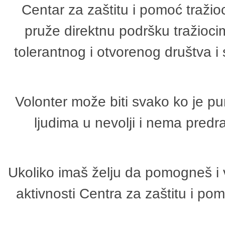
Centar za zaštitu i pomoć tražio
pruže direktnu podršku tražioci
tolerantnog i otvorenog društva i
Volonter može biti svako ko je p
ljudima u nevolji i nema predr
Ukoliko imaš želju da pomogneš i 
aktivnosti Centra za zaštitu i p