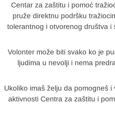
Centar za zaštitu i pomoć tražio
pruže direktnu podršku tražioci
tolerantnog i otvorenog društva i
Volonter može biti svako ko je p
ljudima u nevolji i nema predr
Ukoliko imaš želju da pomogneš i 
aktivnosti Centra za zaštitu i p