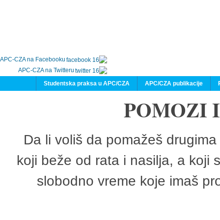
APC-CZA na Facebooku
APC-CZA na Twitteru
Studentska praksa u APC/CZA
APC/CZA publikacije
POMOZI 
Da li voliš da pomažeš drugima 
koji beže od rata i nasilja, a koji
slobodno vreme koje imaš pro