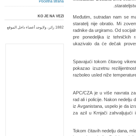
Početna strana
starateljst
KO JE NA VEZI
Međutim, sutradan nam se mal
staratelj nije obratio. Mi zove
1882 زائر، ولايوجد أعضاء داخل الموقع
radnike da urgiramo. Od socija
pre ponedeljka iz tehničkih 
ukazivalo da će dečak proves
Spavajući tokom čitavog vikend
pokazao izuzetnu rezilijentnost
razboleo usled niže temperature
APC/CZA je u više navrata zah
rad ali i policije. Nakon nedelju
iz Avganistana, uspelo je da izr
za azil u Krnjači zahvaljujući
Tokom čitavih nedelju dana, mla