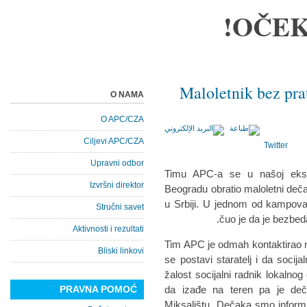
OČEK
Maloletnik bez pra
O NAMA
O APC/CZA
Ciljevi APC/CZA
Twitter
Upravni odbor
Timu APC-a se u našoj ekste
Izvršni direktor
Beogradu obratio maloletni deča
u Srbiji. U jednom od kampova 
Stručni savet
čuo je da je bezbed
Aktivnosti i rezultati
Tim APC je odmah kontaktirao na
Bliski linkovi
se postavi staratelj i da socija
žalost socijalni radnik lokalnog
PRAVNA POMOĆ
da izađe na teren pa je de
Miksalištu. Dečaka smo informi