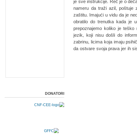
je sve instrukcije. Reč je o deč
nameru da traži azil, poštuje 
zaštitu. Imajući u vidu da je ne
obratilo do trenutka kada je u
prepoznajemo koliko je teško 
jezik, koji nisu došli do info
zabrinu, licima koja imaju psihi
da ostvare svoja prava jer ih s
DONATORI