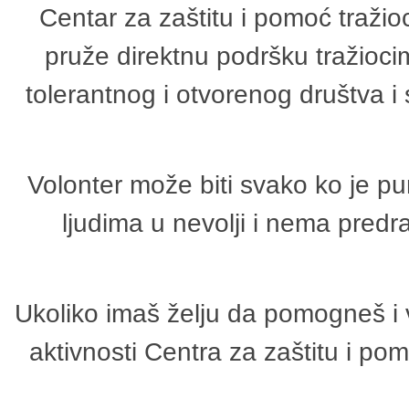
Centar za zaštitu i pomoć tražio
pruže direktnu podršku tražioci
tolerantnog i otvorenog društva i
Volonter može biti svako ko je p
ljudima u nevolji i nema predr
Ukoliko imaš želju da pomogneš i 
aktivnosti Centra za zaštitu i p