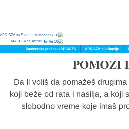
APC-CZA na Facebooku
APC-CZA na Twitteru
Studentska praksa u APC/CZA
APC/CZA publikacije
POMOZI 
Da li voliš da pomažeš drugima 
koji beže od rata i nasilja, a koji
slobodno vreme koje imaš pro