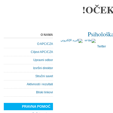
OČEK
Psihološk
O NAMA
O APC/CZA
Twitter
Ciljevi APC/CZA
Upravni odbor
Izvršni direktor
Stručni savet
Aktivnosti i rezultati
Bliski linkovi
PRAVNA POMOĆ