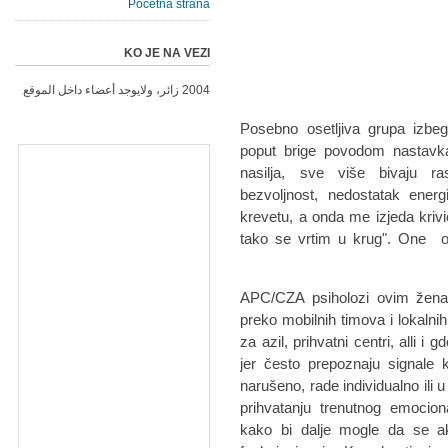
Početna strana
KO JE NA VEZI
2004 زائر، ولايوجد أعضاء داخل الموقع
Posebno osetljiva grupa izbe
poput brige povodom nastavka 
nasilja, sve više bivaju ra
bezvoljnost, nedostatak ene
krevetu, a onda me izjeda kriv
tako se vrtim u krug". One os
APC/CZA psiholozi ovim žena
preko mobilnih timova i lokalni
za azil, prihvatni centri, alli i
jer često prepoznaju signale k
narušeno, rade individualno ili
prihvatanju trenutnog emocion
kako bi dalje mogle da se a