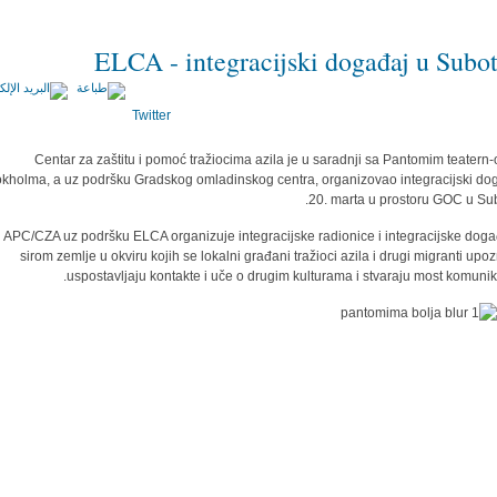
ELCA - integracijski događaj u Subot
Twitter
Centar za zaštitu i pomoć tražiocima azila je u saradnji sa Pantomim teatern-
okholma, a uz podršku Gradskog omladinskog centra, organizovao integracijski do
20. marta u prostoru GOC u Subo
APC/CZA uz podršku ELCA organizuje integracijske radionice i integracijske dog
sirom zemlje u okviru kojih se lokalni građani tražioci azila i drugi migranti upoz
uspostavljaju kontakte i uče o drugim kulturama i stvaraju most komunika