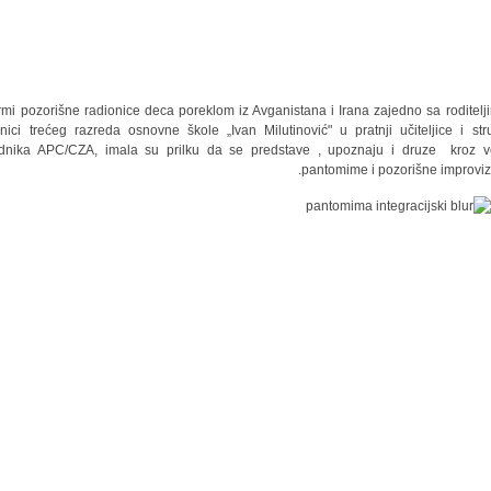
rmi pozorišne radionice deca poreklom iz Avganistana i Irana zajedno sa roditelji
nici trećeg razreda osnovne škole „Ivan Milutinović" u pratnji učiteljice i str
dnika APC/CZA, imala su prilku da se predstave , upoznaju i druze kroz 
pantomime i pozorišne improviza