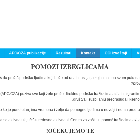
APC/CZA publikacije
Rezultati
Kontakt
COI izveštaji
A
POMOZI IZBEGLICAMA
š da pružiš podršku ljudima koji beže od rata i nasilja, a koji su se na svom putu n
prov
a (APC/CZA) poziva sve koji žele pruže direktnu podršku tražiocima azila i migranti
društva i suzbijanju predrasuda i kseno
o ko je punoletan, ima vremena i želje da pomogne ljudima u nevolji i nema predras
 se aktivno uključiš u redovne aktivnosti Centra za zaštitu i pomoć tražiocima az
OČEKUJEMO TE!