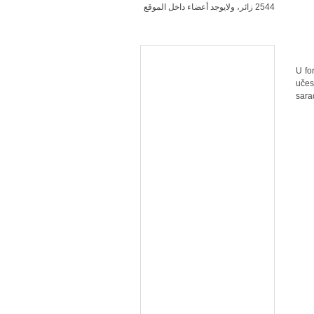
2544 زائر، ولايوجد أعضاء داخل الموقع
U fo
učes
sara