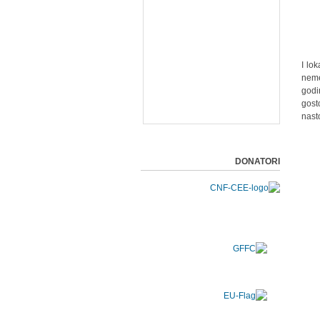
I lo
neme
godi
gost
nast
DONATORI