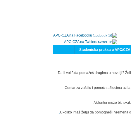
APC-CZA na Facebooku
APC-CZA na Twitteru
Studentska praksa u APC/CZA
Da li voliš da pomažeš drugima u nevolji? Želi
Centar za zaštitu i pomoć tražiocima azil
Volonter može biti svak
Ukoliko imaš želju da pomogneš i vremena da