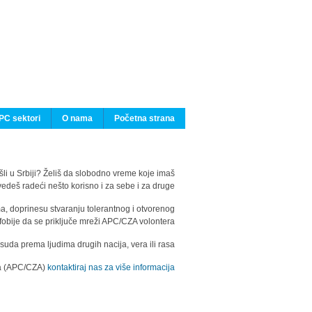
PC sektori
O nama
Početna strana
ašli u Srbiji? Želiš da slobodno vreme koje imaš
edeš radeći nešto korisno i za sebe i za druge?
ma, doprinesu stvaranju tolerantnog i otvorenog
fobije da se priključe mreži APC/CZA volontera.
uda prema ljudima drugih nacija, vera ili rasa.
ila (APC/CZA)
kontaktiraj nas za više informacija.