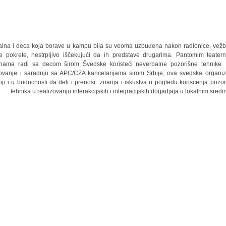
kalna i deca koja borave u kampu bila su veoma uzbuđena nakon radionice, vežb
 pokrete, nestrpljivo iščekujući da ih predstave drugarima. Pantomim teater
nama radi sa decom širom Švedske koristeći neverbalne pozorišne tehnike.
ovanje i saradnju sa APC/CZA kancelarijama sirom Srbije, ova svedska organiz
oji i u buducnosti da deli i prenosi znanja i iskustva u pogledu koriscenja pozor
tehnika u realizovanju interakcijskih i integracijskih dogadjaja u lokalnim sredi