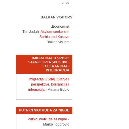
price
BALKAN VISITORS
Economist,
Tim Judah-
Asylum-seekers in
Serbia and Kosovo
Balkan visitors
IMIGRACIJA U SRBIJI:
STANJE I PERSPEKTIVE,
TOLERANCIJA I
INTEGRACIJA
Imigracija u Srbiji: Stanje i
perspektive, tolerancija i
integracija
- Mirjana Bobić
PUTNICI NIOTKUDA ZA NIGDE
Putnici niotkuda za nigde
-
Marko Todorović