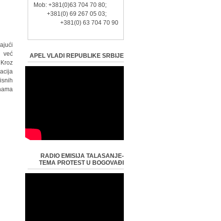
Mob: +381(0)63 704 70 80;
+381(0) 69 267 05 03;
+381(0) 63 704 70 90
ajući
n već
APEL VLADI REPUBLIKE SRBIJE
 Kroz
acija
isnih
nama.
RADIO EMISIJA TALASANJE-
TEMA PROTEST U BOGOVAĐI