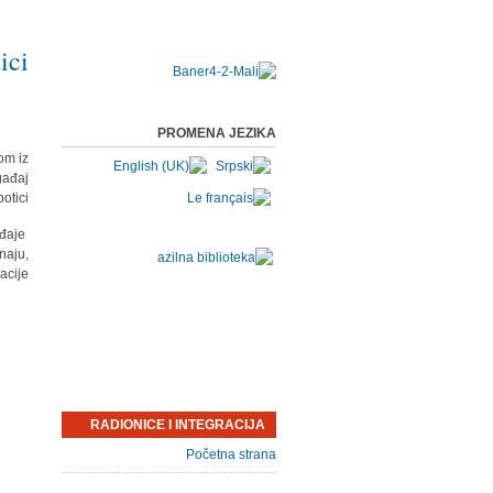
ici
PROMENA JEZIKA
om iz
gađaj
tici.
ađaje
naju,
cije.
RADIONICE I INTEGRACIJA
Početna strana