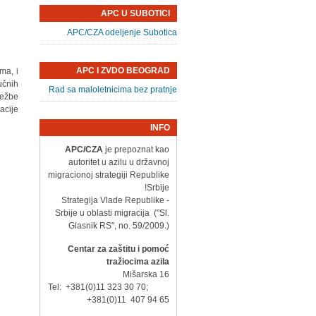
APC U SUBOTICI
APC/CZA odeljenje Subotica
APC I ZVDO BEOGRAD
ma, i
učnih
Rad sa maloletnicima bez pratnje
vežbe
cije.
INFO
APC/CZA
je prepoznat kao
autoritet u azilu u državnoj
migracionoj strategiji Republike
Srbije!
- Strategija Vlade Republike
Srbije u oblasti migracija ("Sl.
Glasnik RS", no. 59/2009.)
Centar za zaštitu i pomoć
tražiocima azila
Mišarska 16
Tel: +381(0)11 323 30 70;
+381(0)11 407 94 65