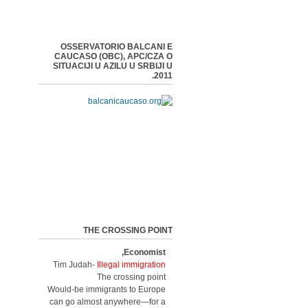
OSSERVATORIO BALCANI E
CAUCASO (OBC), APC/CZA O
SITUACIJI U AZILU U SRBIJI U
2011.
THE CROSSING POINT
Economist,
Tim Judah-
Illegal immigration
The crossing point
Would-be immigrants to Europe
can go almost anywhere—for a