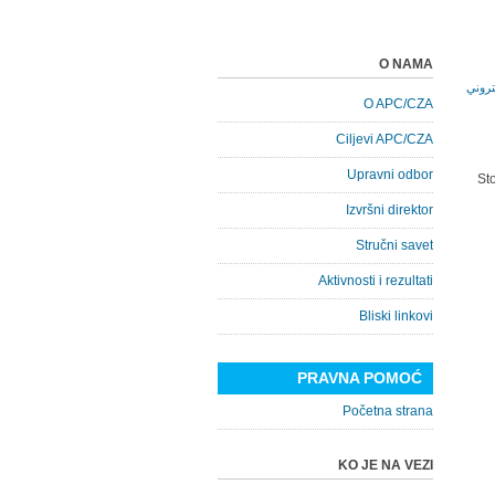
O NAMA
O APC/CZA
Ciljevi APC/CZA
Upravni odbor
St
Izvršni direktor
Stručni savet
Aktivnosti i rezultati
Bliski linkovi
PRAVNA POMOĆ
Početna strana
KO JE NA VEZI