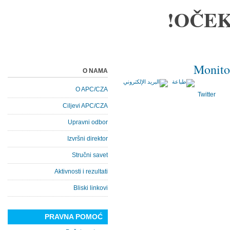
OČEK
Monito
O NAMA
O APC/CZA
Twitter
Ciljevi APC/CZA
Upravni odbor
Izvršni direktor
Stručni savet
Aktivnosti i rezultati
Bliski linkovi
PRAVNA POMOĆ