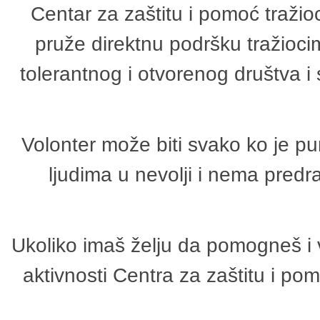
Centar za zaštitu i pomoć tražio
pruže direktnu podršku tražioci
tolerantnog i otvorenog društva i
Volonter može biti svako ko je p
ljudima u nevolji i nema predr
Ukoliko imaš želju da pomogneš i 
aktivnosti Centra za zaštitu i p