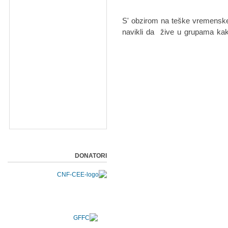
S' obzirom na teške vremenske
navikli da žive u grupama kak
DONATORI