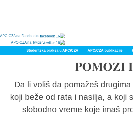
APC-CZA na Facebooku
APC-CZA na Twitteru
Studentska praksa u APC/CZA
APC/CZA publikacije
POMOZI 
Da li voliš da pomažeš drugima 
koji beže od rata i nasilja, a koji
slobodno vreme koje imaš pro