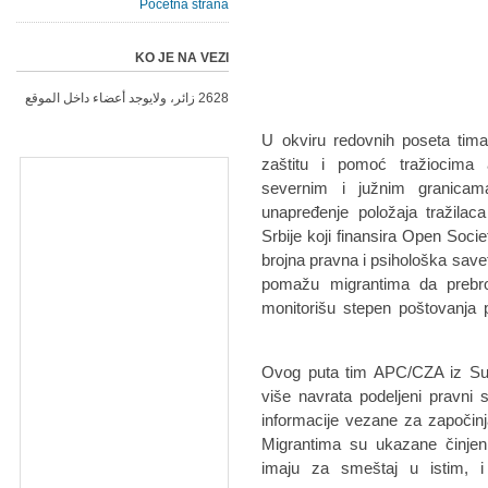
Početna strana
KO JE NA VEZI
2628 زائر، ولايوجد أعضاء داخل الموقع
U okviru redovnih poseta tima
zaštitu i pomoć tražiocima 
severnim i južnim granicama
unapređenje položaja tražilac
Srbije koji finansira Open Socie
brojna pravna i psihološka save
pomažu migrantima da prebrod
monitorišu stepen poštovanja p
Ovog puta tim APC/CZA iz Sub
više navrata podeljeni pravni 
informacije vezane za započin
Migrantima su ukazane činjeni
imaju za smeštaj u istim, i