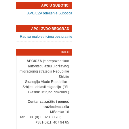
APC U SUBOTICI
APC/CZA odeljenje Subotica
APC I ZVDO BEOGRAD
Rad sa maloletnicima bez pratnje
INFO
APC/CZA
je prepoznat kao
autoritet u azilu u državnoj
migracionoj strategiji Republike
Srbije!
- Strategija Vlade Republike
Srbije u oblasti migracija ("Sl.
Glasnik RS", no. 59/2009.)
Centar za zaštitu i pomoć
tražiocima azila
Mišarska 16
Tel: +381(0)11 323 30 70;
+381(0)11 407 94 65