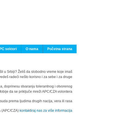
PC sektori
O nama
Početna strana
ašli u Srbiji? Želiš da slobodno vreme koje imaš
edeš radeći nešto korisno i za sebe i za druge?
ma, doprinesu stvaranju tolerantnog i otvorenog
fobije da se priključe mreži APC/CZA volontera.
uda prema ljudima drugih nacija, vera ili rasa.
ila (APC/CZA)
kontaktiraj nas za više informacija.