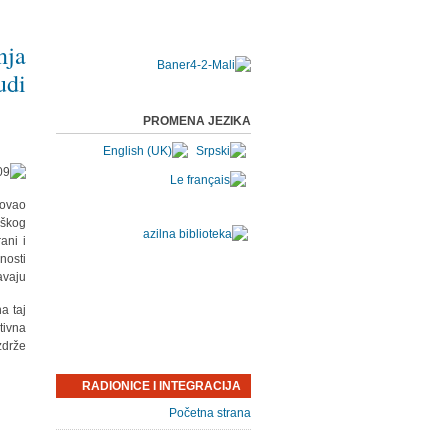
nja
udi
PROMENA JEZIKA
zovao
oškog
ani i
nosti
vaju.
a taj
tivna
drže.
RADIONICE I INTEGRACIJA
Početna strana