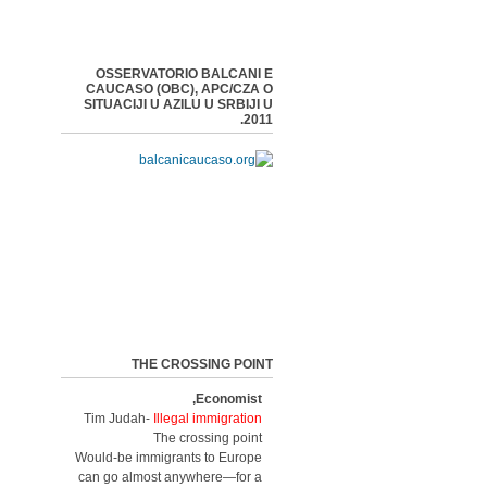
OSSERVATORIO BALCANI E
CAUCASO (OBC), APC/CZA O
SITUACIJI U AZILU U SRBIJI U
2011.
THE CROSSING POINT
Economist,
Tim Judah-
Illegal immigration
The crossing point
Would-be immigrants to Europe
can go almost anywhere—for a