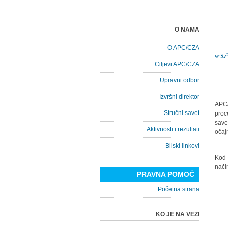
O NAMA
O APC/CZA
Ciljevi APC/CZA
Upravni odbor
Izvršni direktor
APC/
Stručni savet
proc
save
Aktivnosti i rezultati
očaj
Bliski linkovi
Kod 
nači
PRAVNA POMOĆ
Početna strana
KO JE NA VEZI