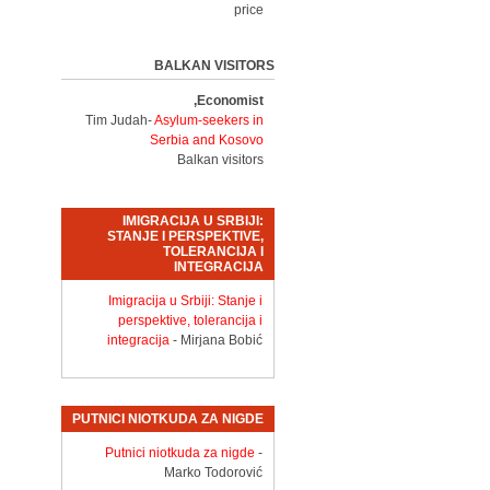
price
BALKAN VISITORS
Economist,
Tim Judah-
Asylum-seekers in
Serbia and Kosovo
Balkan visitors
IMIGRACIJA U SRBIJI:
STANJE I PERSPEKTIVE,
TOLERANCIJA I
INTEGRACIJA
Imigracija u Srbiji: Stanje i
perspektive, tolerancija i
integracija
- Mirjana Bobić
PUTNICI NIOTKUDA ZA NIGDE
Putnici niotkuda za nigde
-
Marko Todorović