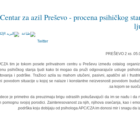
Centar za azil Preševo - procena psihičkog sta
lj
Twitter
CZA tim je tokom posete prihvatnom centru u Preševu između ostalog organi
enu psihičkog stanja ljudi kako bi mogao da pruži odgovarajuće usluge psihol
tovanja i podrške. Tražioci azila su mahom utučeni, pasivni, apatični ali i frustrir
ni povodom situacije u kojoj se nalaze i konstantne neizvesnosti povodom buduć
sa kojom se suoča
dece je primetno da preuzimaju brigu odraslih pokušavajući da im se nađu i da n
n pomognu svojoj porodici. Zainteresovanost za njih, njihova osećanja, kao i emo
podrška koju dobijaju od psihologa APC/CZA im donosi mir i snagu da iz