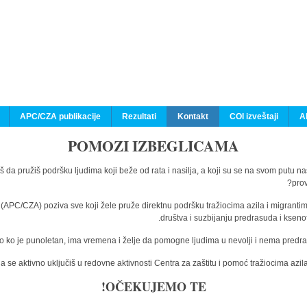
APC/CZA publikacije
Rezultati
Kontakt
COI izveštaji
A
POMOZI IZBEGLICAMA
š da pružiš podršku ljudima koji beže od rata i nasilja, a koji su se na svom putu n
prov
a (APC/CZA) poziva sve koji žele pruže direktnu podršku tražiocima azila i migranti
društva i suzbijanju predrasuda i kseno
o ko je punoletan, ima vremena i želje da pomogne ljudima u nevolji i nema predras
 se aktivno uključiš u redovne aktivnosti Centra za zaštitu i pomoć tražiocima az
OČEKUJEMO TE!