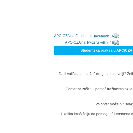
APC-CZA na Facebooku
APC-CZA na Twitteru
Studentska praksa u APC/CZA
Da li voliš da pomažeš drugima u nevolji? Želi
Centar za zaštitu i pomoć tražiocima azil
Volonter može biti svak
Ukoliko imaš želju da pomogneš i vremena da