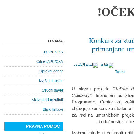
OČEK
Konkurs za stude
O NAMA
primenjene um
O APC/CZA
Ciljevi APC/CZA
Upravni odbor
Twitter
Izvršni direktor
U okviru projekta
"Balkan R
Stručni savet
Solidarity"
, finansiran od str
Aktivnosti i rezultati
Programme, Centar za zašti
objavljuje konkurs za studente f
Bliski linkovi
za rad na umetničkom projekt
budućnosti, sa po
PRAVNA POMOĆ
Izabrani studenti će imati pri