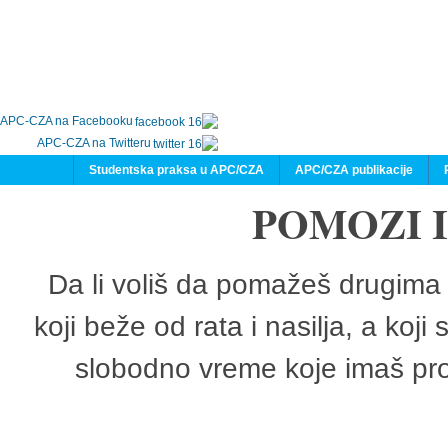
APC-CZA na Facebooku
APC-CZA na Twitteru
Studentska praksa u APC/CZA
APC/CZA publikacije
POMOZI 
Da li voliš da pomažeš drugima 
koji beže od rata i nasilja, a koji
slobodno vreme koje imaš pro