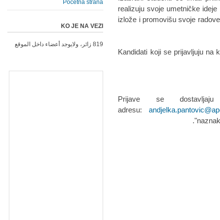
Početna strana
realizuju svoje umetničke idej
izlože i promovišu svoje radove 
KO JE NA VEZI
819 زائر، ولايوجد أعضاء داخل الموقع
Kandidati koji se prijavljuju na
Prijave se dostavlja
adresu:
andjelka.pantovic@ap
naznak