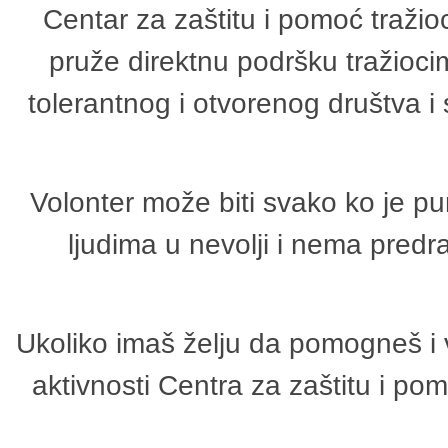
Centar za zaštitu i pomoć tražio
pruže direktnu podršku tražioci
tolerantnog i otvorenog društva i
Volonter može biti svako ko je p
ljudima u nevolji i nema predr
Ukoliko imaš želju da pomogneš i 
aktivnosti Centra za zaštitu i p