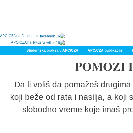
APC-CZA na Facebooku
APC-CZA na Twitteru
Studentska praksa u APC/CZA
APC/CZA publikacije
POMOZI 
Da li voliš da pomažeš drugima 
koji beže od rata i nasilja, a koji
slobodno vreme koje imaš pro