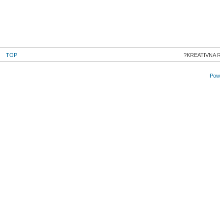
TOP
KREATIVNA R
Powe