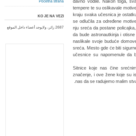
davno vodile. Nakon toga, sva
Početna strana
tempere te su oslikavale motiv
kraju svaka učesnica je ostatku
KO JE NA VEZI
se odlučila za određene motive
nju sreća da postane policajka
2687 زائر، ولايوجد أعضاء داخل الموقع
da bude astronautkinja i otisn
naslikale svoje buduće domove
sreća. Mesto gde će biti sigurn
učesnice su napomenule da bi 
Sitnice koje nas čine srećn
značenje, i ove žene koje su is
nas da se radujemo malim stv