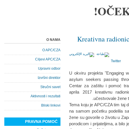
OČEK
Kreativna radionic
O NAMA
O APC/CZA
Ciljevi APC/CZA
Twitter
Upravni odbor
U okviru projekta "Engaging w
Izvršni direktor
asylum seekers passing throu
Centar za zaštitu i pomoć tra
Stručni savet
aprila 2017 kreativnu radio
Aktivnosti i rezultati
učestvovale žene tr
Tema koju je APC/CZA tim taj d
Bliski linkovi
na samom početku podelila sa
žene su govorile o životu u Zap
PRAVNA POMOĆ
porodicom i prijateljima, a bilo 