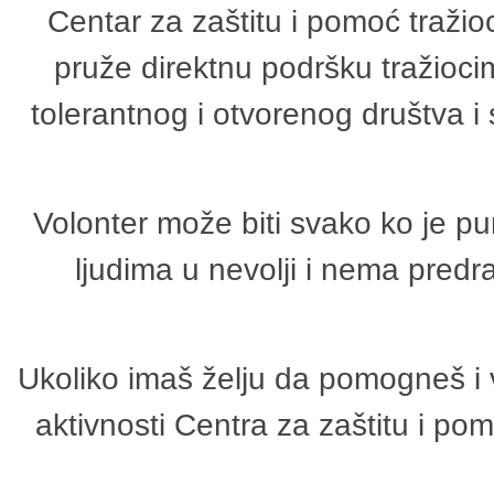
Centar za zaštitu i pomoć tražio
pruže direktnu podršku tražioci
tolerantnog i otvorenog društva i
Volonter može biti svako ko je p
ljudima u nevolji i nema predr
Ukoliko imaš želju da pomogneš i 
aktivnosti Centra za zaštitu i p