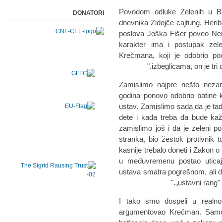
Povodom odluke Zelenih u Ba
DONATORI
dnevnika Zidojče cajtung, Heribe
poslova Joška Fišer poveo Ne
karakter ima i postupak zele
Krečmana, koji je odobrio po
izbeglicama, on je tri 
„Zamislimo najpre nešto neza
godina ponovo odobrio batine 
ustav. Zamislimo sada da je tad
dete i kada treba da bude ka
zamislimo još i da je zeleni po
stranka, bio žestok protivnik
kasnije trebalo doneti i Zakon o
u međuvremenu postao uticajan
ustava smatra pogrešnom, ali 
„ustavni rang"
„I tako smo dospeli u realn
argumentovao Krečman. Samo 