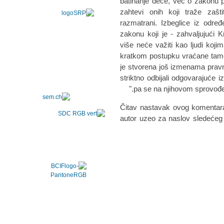
batinanje dece, već o zakonu p
zahtevi onih koji traže zašti
razmatrani. Izbeglice iz odr
zakonu koji je - zahvaljujući
više neće važiti kao ljudi kojim
kratkom postupku vraćane tamo
je stvorena još izmenama pravni
striktno odbijali odgovarajuće
pa se na njihovom sprovođen
Čitav nastavak ovog komentar
autor uzeo za naslov sledećeg 