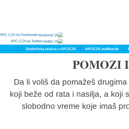
APC-CZA na Facebooku
APC-CZA na Twitteru
Studentska praksa u APC/CZA
APC/CZA publikacije
POMOZI 
Da li voliš da pomažeš drugima 
koji beže od rata i nasilja, a koji
slobodno vreme koje imaš pro