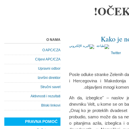
OČEK
Kako je n
O NAMA
O APC/CZA
Twitter
Ciljevi APC/CZA
Upravni odbor
Posle odluke stranke Zelenih d
Izvršni direktor
i Hercegovina i Makedonija 
objavljeni mnogi komenta
Stručni savet
Aktivnosti i rezultati
„Ah da, izbeglice" – naslov 
dnevniku Velt, u kome se on ba
Bliski linkovi
„Onaj ko je proteklih dvadese
probudio, samo može da sa neve
PRAVNA POMOĆ
o pitanjima azila, izbeglica 