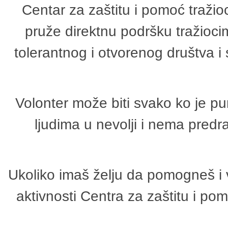
Centar za zaštitu i pomoć tražio
pruže direktnu podršku tražioci
tolerantnog i otvorenog društva i
Volonter može biti svako ko je p
ljudima u nevolji i nema predr
Ukoliko imaš želju da pomogneš i 
aktivnosti Centra za zaštitu i p