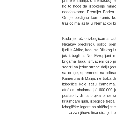
prime k znanju: u Nemačkoj ne
ko to hoće da izboksuje mimo 
neodgovorno. Premijer Baden V
On je postigao kompromis ko
tražiocima azila u Nemačkoj biti
Kada je reč o izbeglicama, „s
Nikakav preokret u politici prem
ljudi iz Afrike, kao i sa Bliskog 
još izbeglica. No, Evropljani 
brigama budu shvaćeni ozbiljn
sadrži sa jedne strane dalju (o
sa druge, spremnost na odbran
Kameruna ili Malija, ne traba da
izbeglice koje stižu čamcima
afričkim obalama još 600.000 l
postao tvrđi, ta brojka bi se 
krijumčare ljudi, izbeglice treba
izbegličke logore na afričkoj st
a za njihovo finansiranje tr