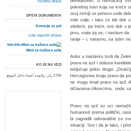
devedesetih, u Nemačkoj sve
Početna strana
pokretnoj travi koja se kreće 
ovoj zemlji se ponovo vode debate
OPŠTA DOKUMENTA
mile volje, i tako će biti do
sledeće, pa treće, sve dok u 
Komisija za azil
prvu, vrate joj se, i nastave da
Liste sigurnih država
ranije – i, naravno, sa istim 
Info
lifleti za tražioce azila
Autor u nastavku tvrdi da Zeleni
prava na azil i statusa kandida
KO JE NA VEZI
isključuje jedno drugo: „Drukč
Hercegovina imaju pravo da pri
2768 زائر، ولايوجد أعضاء داخل الموقع
ne mogu imati pravo na azil. 
državama-zlikovcima, onda s
„Pravo na azil su oci nemačk
humanosti prema politički, rasi
bi sagradili odmaralište za s
situaciji. Sve i da je tako, i p