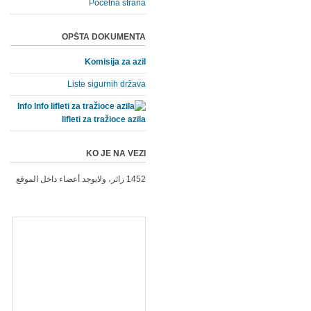
Početna strana
OPŠTA DOKUMENTA
Komisija za azil
Liste sigurnih država
Info
lifleti za tražioce azila
KO JE NA VEZI
1452 زائر، ولايوجد أعضاء داخل الموقع