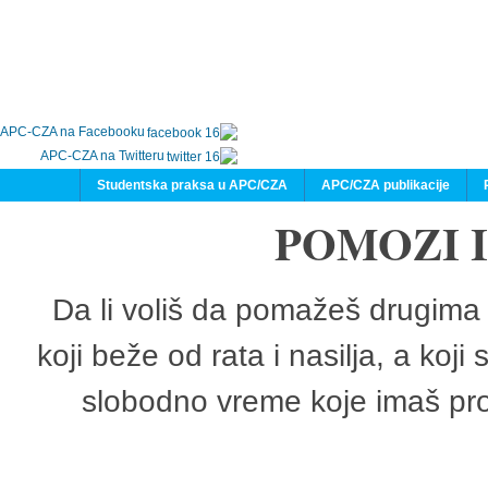
APC-CZA na Facebooku
APC-CZA na Twitteru
Studentska praksa u APC/CZA
APC/CZA publikacije
POMOZI 
Da li voliš da pomažeš drugima 
koji beže od rata i nasilja, a koji
slobodno vreme koje imaš pro