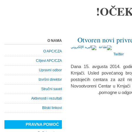
OČEK
Otvoren novi privr
O NAMA
O APC/CZA
Twitter
Ciljevi APC/CZA
Dana 15. avgusta 2014. godin
Upravni odbor
Krnjači. Usled povećanog broj
postojećih centara za azil nis
Izvršni direktor
Novootvoreni Centar u Krnjači 
Stručni savet
pomogne u odgov
Aktivnosti i rezultati
Bliski linkovi
PRAVNA POMOĆ