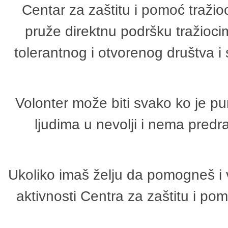
Centar za zaštitu i pomoć tražio
pruže direktnu podršku tražioci
tolerantnog i otvorenog društva i
Volonter može biti svako ko je p
ljudima u nevolji i nema predr
Ukoliko imaš želju da pomogneš i 
aktivnosti Centra za zaštitu i p