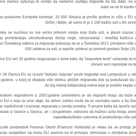
rne članice optužuju te zemlje da namerno puštaju migrante da idu dalje, na s
kako se ne bi bavile n
a podacima Evropske komisije, 20 000 Sirijaca je prošle godine je ušlo u EU 
Grčke i Italije, ali samo ih je 1 100 tražilo azil u tim zem
ska se suočava sa sve većim prilivom osoba koje traže azil, a glavni izazovi 
ju predstavljaju obezbeđivanje dečije nege, obrazovanje i smeštaj tražioca a
ci Švedskog odbora za migracije pokazuju da je u Švedskoj 2013. primljeno više 
000 zahteva za azil, a najviše zahteva su podneli građani Sirije (16 
ice EU već 20 godina razgovaraju o tome kako da "raspodele teret" azilanata ali to
donelo veći napredak na te
ri 28 članica EU su izrazili "duboko žaljenje" posle tragedije kod Lampeduze u ok
.godine, u kojoj je stradalo više stotina afričkih migranata dok su pokušavali da
do tog malog italijanskog ostrva koje je postalo kapija z
inskom regulativom iz 2003.godine predviđeno je da migranti mogu da traže a
ici EU u koju su prvo stigli, da njihov zahtev može da se razmatra samo u toj član
j je nadležnosti i vraćanje migranata u zemlju porekla. Ti propisi treba da spreče sel
anata iz članice u članicu, ali i zloupotrebe, odnosno da tražioci azila biraju zeml
najvelikodušnijim uslovima ili podnošenja više zah
cuski predsednik Fransoa Oland (Francois Hollande) je rekao da se pristup pi
acija usaglašen na nivou EU zasniva na tri principa: delovanje u zemljama pore