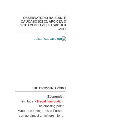
OSSERVATORIO BALCANI E
CAUCASO (OBC), APC/CZA O
SITUACIJI U AZILU U SRBIJI U
2011.
THE CROSSING POINT
Economist,
Tim Judah-
Illegal immigration
The crossing point
Would-be immigrants to Europe
can go almost anywhere—for a