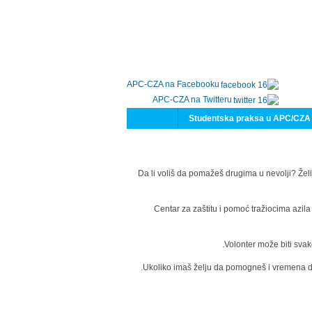
APC-CZA na Facebooku
APC-CZA na Twitteru
Studentska praksa u APC/CZA
Da li voliš da pomažeš drugima u nevolji? Želi
Centar za zaštitu i pomoć tražiocima azil
Volonter može biti svak
Ukoliko imaš želju da pomogneš i vremena da