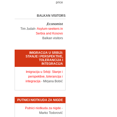
price
BALKAN VISITORS
Economist,
Tim Judah-
Asylum-seekers in
Serbia and Kosovo
Balkan visitors
IMIGRACIJA U SRBIJI:
STANJE I PERSPEKTIVE,
TOLERANCIJA I
INTEGRACIJA
Imigracija u Srbiji: Stanje i
perspektive, tolerancija i
integracija
- Mirjana Bobić
PUTNICI NIOTKUDA ZA NIGDE
Putnici niotkuda za nigde
-
Marko Todorović