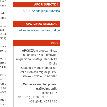
ever,
APC U SUBOTICI
jima.
APC/CZA odeljenje Subotica
preko
ljama.
APC I ZVDO BEOGRAD
za tu
zila.
Rad sa maloletnicima bez pratnje
od 54
317).
INFO
 nije
renu.
APC/CZA
je prepoznat kao
autoritet u azilu u državnoj
tobru
migracionoj strategiji Republike
 dođu
Srbije!
a EU.
- Strategija Vlade Republike
Srbije u oblasti migracija ("Sl.
zil u
Glasnik RS", no. 59/2009.)
ici u
jenje
Centar za zaštitu i pomoć
je sa
tražiocima azila
teva.
Mišarska 16
Tel: +381(0)11 323 30 70;
tanju
+381(0)11 407 94 65
kla i