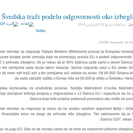
Švedska traži podelu odgovornosti oko izbegl
صيل
تم إنشاءه بتاريخ
10 آذار/مارس 2014
Twitter
IZVOR: Euroactiv 10.03
ski ministar za migracije Tobijas Bilstrem (Billstroem) pozvao je Evropsku komisi
uzme korake protiv zemalja koje ne primenjuju pravila EU o podeli odgovornosti
eč o prihvatu izbeglica. On je rekao da je 90% tražioca azila samo u devet članica
e tim zemljama sada dosta takve situacije. Većina migranta ulazi u EU preko Gr
ije ali malo njih traži azil u tim zemljama već odlaze na sever. Od 80.000 Sirijaca ko
do sada zatražili zaštitu u Evropi više od 50.000 je otišlo u Švedsku i Nem
pska komesarka za unutrašnje poslove, Sesilija Malmstrem (Cecilia Malmstr
ažuje slučajeve kršenja propisa o migracijama u 12 članica EU i najavila je da će p
članica koje krše propise pokrenuti proceduru ako nešto ne pro
ski ministar za migracije je rekao da ne smatra validnim argument Italije i Grč
 finansijske krize ne mogu da prihvate više izbeglica. "Ne zaboravimo da je It
članica G20", rekao j
je na jugu EU žale se da moraju same da se bore sa masovnim prilivom izbeglica