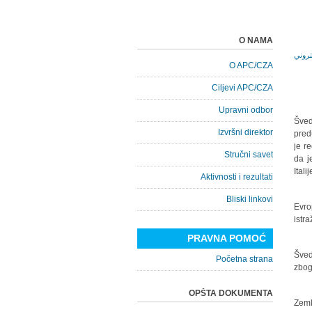
O NAMA
O APC/CZA
Ciljevi APC/CZA
Upravni odbor
Šved
Izvršni direktor
pred
je r
Stručni savet
da j
Ital
Aktivnosti i rezultati
Bliski linkovi
Evro
istr
PRAVNA POMOĆ
Šved
Početna strana
zbog
OPŠTA DOKUMENTA
Zeml