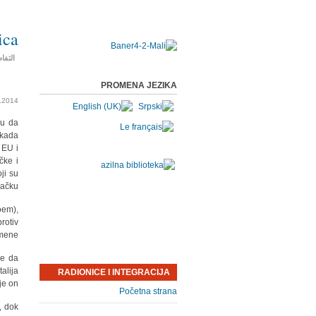
ica
التفا
PROMENA JEZIKA
.2014.
ju da
 kada
 EU i
čke i
ji su
ačku.
oem),
rotiv
mene.
ke da
alija
RADIONICE I INTEGRACIJA
e on.
Početna strana
, dok