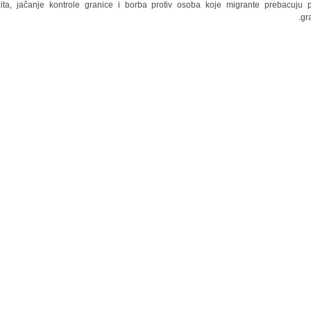
zita, jačanje kontrole granice i borba protiv osoba koje migrante prebacuju 
gra