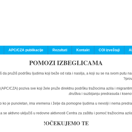
APC/CZA publikacije
Rezultati
Kontakt
COI izveštaji
A
POMOZI IZBEGLICAMA
š da pružiš podršku ljudima koji beže od rata i nasilja, a koji su se na svom putu n
prov
a (APC/CZA) poziva sve koji žele pruže direktnu podršku tražiocima azila i migranti
društva i suzbijanju predrasuda i kseno
o ko je punoletan, ima vremena i želje da pomogne ljudima u nevolji i nema predras
 se aktivno uključiš u redovne aktivnosti Centra za zaštitu i pomoć tražiocima az
OČEKUJEMO TE!