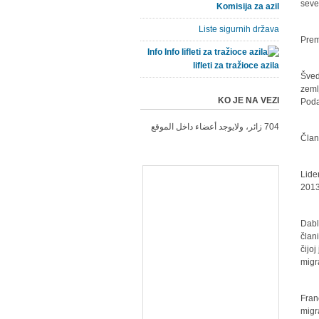
seve
Komisija za azil
Liste sigurnih država
Prem
Info
lifleti za tražioce azila
Šved
zeml
KO JE NA VEZI
Poda
704 زائر، ولايوجد أعضاء داخل الموقع
Član
Lide
2013
Dabl
član
čijo
migr
Fran
migr