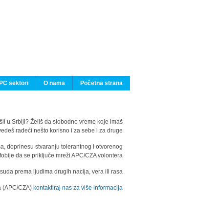
PC sektori
O nama
Početna strana
ašli u Srbiji? Želiš da slobodno vreme koje imaš
edeš radeći nešto korisno i za sebe i za druge?
ma, doprinesu stvaranju tolerantnog i otvorenog
fobije da se priključe mreži APC/CZA volontera.
uda prema ljudima drugih nacija, vera ili rasa.
ila (APC/CZA)
kontaktiraj nas za više informacija.