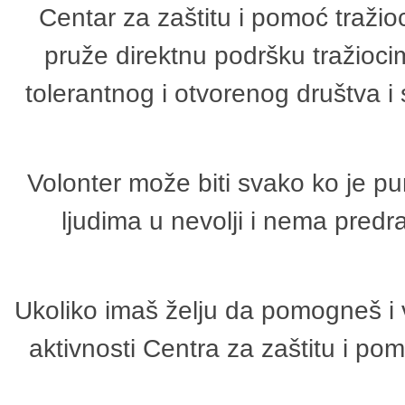
Centar za zaštitu i pomoć tražio
pruže direktnu podršku tražioci
tolerantnog i otvorenog društva i
Volonter može biti svako ko je p
ljudima u nevolji i nema predr
Ukoliko imaš želju da pomogneš i 
aktivnosti Centra za zaštitu i p