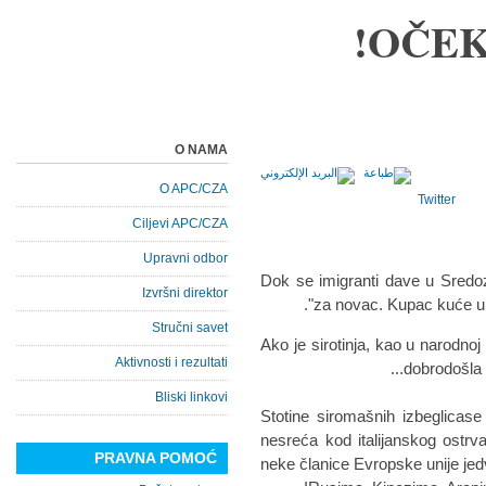
OČEK
O NAMA
O APC/CZA
Twitter
Ciljevi APC/CZA
Upravni odbor
Dok se imigranti dave u Sredo
Izvršni direktor
za novac. Kupac kuće u L
Stručni savet
Ako je sirotinja, kao u narodnoj
Aktivnosti i rezultati
dobrodošla 
Bliski linkovi
Stotine siromašnih izbeglic
nesreća kod italijanskog ostr
PRAVNA POMOĆ
neke članice Evropske unije je