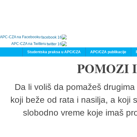
APC-CZA na Facebooku
APC-CZA na Twitteru
Studentska praksa u APC/CZA
APC/CZA publikacije
POMOZI 
Da li voliš da pomažeš drugima 
koji beže od rata i nasilja, a koji
slobodno vreme koje imaš pro