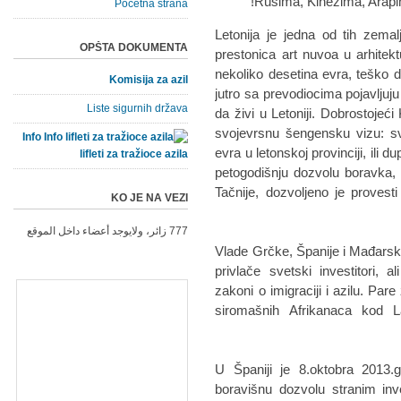
Rusima, Kinezima, Arapim
Početna strana
Letonija je jedna od tih zema
OPŠTA DOKUMENTA
prestonica art nuvoa u arhitek
nekoliko desetina evra, teško
Komisija za azil
jutro sa prevodiocima pojavljuj
Liste sigurnih država
da živi u Letoniji. Dobrostojeći
svojevrsnu šengensku vizu: svi
Info
evra u letonskoj provinciji, ili d
lifleti za tražioce azila
petogodišnju dozvolu boravka, 
Tačnije, dozvoljeno je proves
KO JE NA VEZI
777 زائر، ولايوجد أعضاء داخل الموقع
Vlade Grčke, Španije i Mađarsk
privlače svetski investitori, 
zakoni o imigraciji i azilu. Par
siromašnih Afrikanaca kod L
U Španiji je 8.oktobra 2013.
boravišnu dozvolu stranim inve