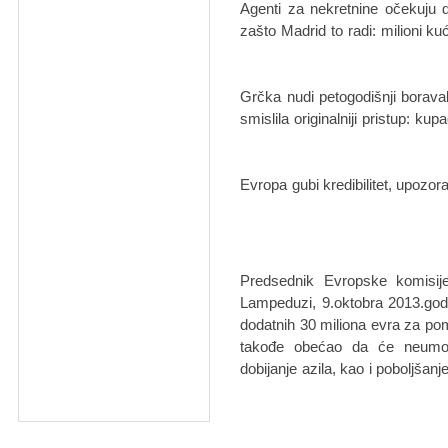
Agenti za nekretnine očekuju 
zašto Madrid to radi: milioni ku
Grčka nudi petogodišnji borav
smislila originalniji pristup: ku
Evropa gubi kredibilitet, upozor
Predsednik Evropske komisij
Lampeduzi, 9.oktobra 2013.godin
dodatnih 30 miliona evra za po
takođe obećao da će neumorn
dobijanje azila, kao i poboljšan