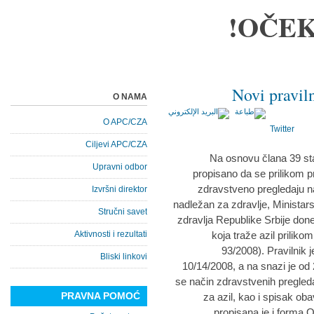
OČEK
Novi pravil
O NAMA
O APC/CZA
Twitter
Ciljevi APC/CZA
Na osnovu člana 39 sta
Upravni odbor
propisano da se prilikom pr
zdravstveno pregledaju na
Izvršni direktor
nadležan za zdravlje, Ministars
Stručni savet
zdravlja Republike Srbije done
Aktivnosti i rezultati
koja traže azil prilikom
93/2008). Pravilnik 
Bliski linkovi
10/14/2008, a na snazi je od
se način zdravstvenih pregleda 
PRAVNA POMOĆ
za azil, kao i spisak ob
propisana je i forma Ob