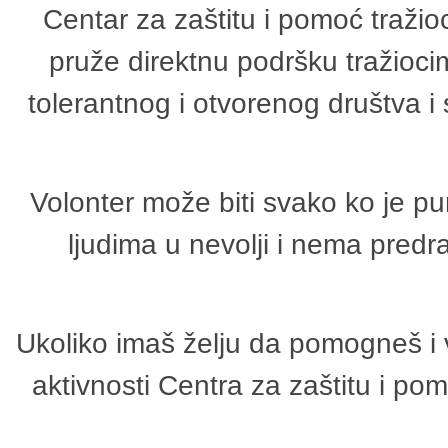
Centar za zaštitu i pomoć tražio
pruže direktnu podršku tražioci
tolerantnog i otvorenog društva i
Volonter može biti svako ko je p
ljudima u nevolji i nema predr
Ukoliko imaš želju da pomogneš i 
aktivnosti Centra za zaštitu i p