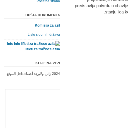
Početna strana
predstavlja potvrdu o obav
stanju lica k
OPŠTA DOKUMENTA
Komisija za azil
Liste sigurnih država
Info
lifleti za tražioce azila
KO JE NA VEZI
2024 زائر، ولايوجد أعضاء داخل الموقع