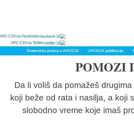
APC-CZA na Facebooku
APC-CZA na Twitteru
Studentska praksa u APC/CZA
APC/CZA publikacije
POMOZI 
Da li voliš da pomažeš drugima 
koji beže od rata i nasilja, a koji
slobodno vreme koje imaš pro