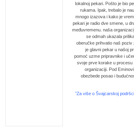
lokalnoj pekari. Pošto je bio pe
rukama. Ipak, trebalo je nau
mnogo izazova i kako je vreme 
pekari je radio dve smene, u dr
međuvremenu. naša organizacija
se odmah ukazala prilik
oberučke prihvatio naš poziv 
je glavni pekar u našoj p
pomoć uzme pripravnike i učenik
svoje prve korake u procesu p
organizaciji. Pod Eminovi
obezbede posao i budućnost u