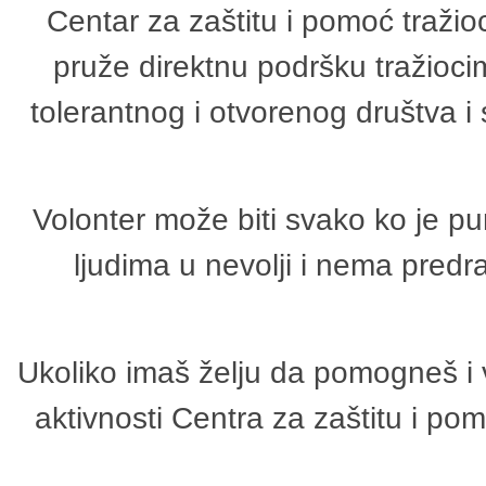
Centar za zaštitu i pomoć tražio
pruže direktnu podršku tražioci
tolerantnog i otvorenog društva i
Volonter može biti svako ko je p
ljudima u nevolji i nema predr
Ukoliko imaš želju da pomogneš i 
aktivnosti Centra za zaštitu i p