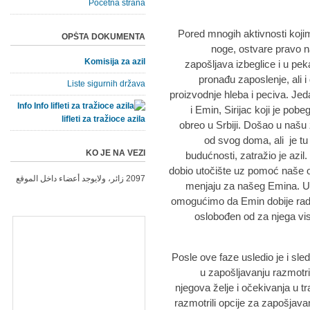
Početna strana
Pored mnogih aktivnosti koj
OPŠTA DOKUMENTA
noge, ostvare pravo n
Komisija za azil
zapošljava izbeglice i u pek
pronađu zaposlenje, ali 
Liste sigurnih država
proizvodnje hleba i peciva. Jed
Info
i Emin, Sirijac koji je pobeg
lifleti za tražioce azila
obreo u Srbiji. Došao u našu 
od svog doma, ali je tu 
KO JE NA VEZI
budućnosti, zatražio je azil
dobio utočište uz pomoć naše or
2097 زائر، ولايوجد أعضاء داخل الموقع
menjaju za našeg Emina. U
omogućimo da Emin dobije radnu 
oslobođen od za njega vis
Posle ove faze usledio je i s
u zapošljavanju razmotr
njegova želje i očekivanja u t
razmotrili opcije za zapošjavan