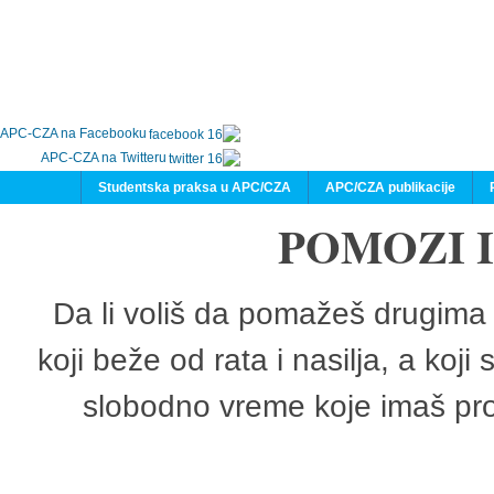
APC-CZA na Facebooku
APC-CZA na Twitteru
Studentska praksa u APC/CZA
APC/CZA publikacije
POMOZI 
Da li voliš da pomažeš drugima 
koji beže od rata i nasilja, a koji
slobodno vreme koje imaš pro