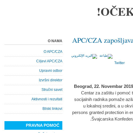
OČEK
APC/CZA zapošljava 
O NAMA
O APC/CZA
Ciljevi APC/CZA
Twitter
Upravni odbor
Izvršni direktor
Beograd, 22. Novembar 2019.
Stručni savet
Centar za zaštitu i pomoć 
socijalnih radnika pomaže azi
Aktivnosti i rezultati
u lokalnoj sredini, a u o
Bliski linkovi
persons granted protection in ent
.
Švajcarska Konfedera
PRAVNA POMOĆ